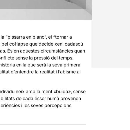
a “pissarra en blanc”, el “tornar a
s pel col·lapse que decideixen, cadascú
 ras. És en aquestes circumstàncies quan
onflicte sense la pressió del temps.
història en la que serà la seva primera
itat d’entendre la realitat i l’abisme al
dividu neix amb la ment «buida», sense
habilitats de cada ésser humà provenen
periències i les seves percepcions