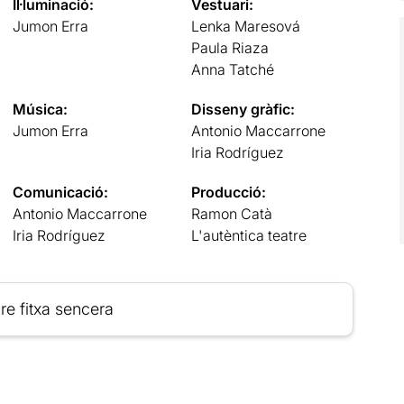
Il·luminació:
Vestuari:
Jumon Erra
Lenka Maresová
Paula Riaza
Anna Tatché
Música:
Disseny gràfic:
Jumon Erra
Antonio Maccarrone
Iria Rodríguez
Comunicació:
Producció:
Antonio Maccarrone
Ramon Catà
Iria Rodríguez
L'autèntica teatre
re fitxa sencera