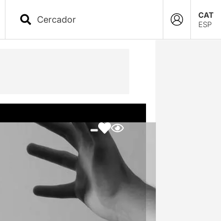
CAT
ESP