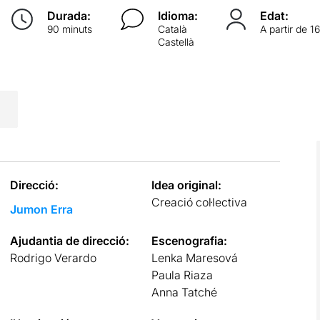
Durada:
Idioma:
Edat:
90 minuts
Català
A partir de 1
Castellà
Direcció:
Idea original:
Creació col·lectiva
Jumon Erra
Ajudantia de direcció:
Escenografia:
Rodrigo Verardo
Lenka Maresová
Paula Riaza
Anna Tatché