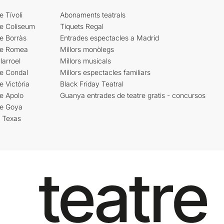
e Tívoli
Abonaments teatrals
re Coliseum
Tiquets Regal
e Borràs
Entrades espectacles a Madrid
re Romea
Millors monòlegs
larroel
Millors musicals
re Condal
Millors espectacles familiars
e Victòria
Black Friday Teatral
e Apolo
Guanya entrades de teatre gratis - concursos
re Goya
i Texas