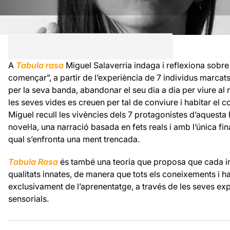
A
Tabula rasa
Miguel Salaverria indaga i reflexiona sobre l
començar”, a partir de l’experiència de 7 individus marcat
per la seva banda, abandonar el seu dia a dia per viure al
les seves vides es creuen per tal de conviure i habitar el c
Miguel recull les vivències dels 7 protagonistes d’aquesta 
novel·la, una narració basada en fets reals i amb l’única final
qual s’enfronta una ment trencada.
Tabula Rasa
és també una teoria que proposa que cada in
qualitats innates, de manera que tots els coneixements i 
exclusivament de l’aprenentatge, a través de les seves ex
sensorials.