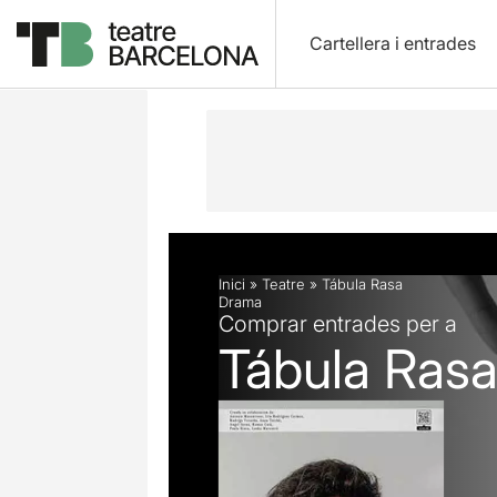
Cartellera i entrades
Descripció
Fitxa artística
Fotos i 
Inici
»
Teatre
»
Tábula Rasa
Drama
Comprar entrades per a
Tábula Ras