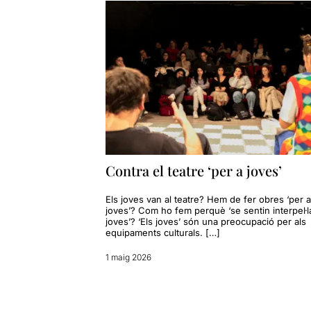
Contra el teatre ‘per a joves’
Els joves van al teatre? Hem de fer obres ‘per a
joves’? Com ho fem perquè ‘se sentin interpel·la
joves’? ‘Els joves’ són una preocupació per als
equipaments culturals. […]
1 maig 2026