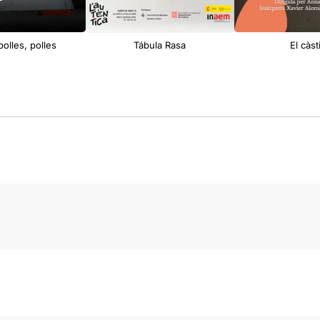
polles, polles
Tábula Rasa
El càst