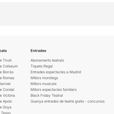
cats
Entrades
e Tívoli
Abonaments teatrals
re Coliseum
Tiquets Regal
e Borràs
Entrades espectacles a Madrid
re Romea
Millors monòlegs
larroel
Millors musicals
re Condal
Millors espectacles familiars
e Victòria
Black Friday Teatral
e Apolo
Guanya entrades de teatre gratis - concursos
re Goya
i Texas