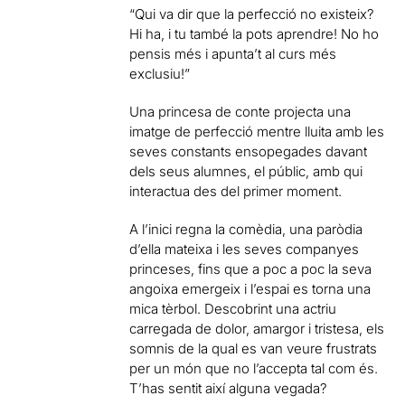
“Qui va dir que la perfecció no existeix?
Hi ha, i tu també la pots aprendre! No ho
pensis més i apunta’t al curs més
exclusiu!”
Una princesa de conte projecta una
imatge de perfecció mentre lluita amb les
seves constants ensopegades davant
dels seus alumnes, el públic, amb qui
interactua des del primer moment.
A l’inici regna la comèdia, una paròdia
d’ella mateixa i les seves companyes
princeses, fins que a poc a poc la seva
angoixa emergeix i l’espai es torna una
mica tèrbol. Descobrint una actriu
carregada de dolor, amargor i tristesa, els
somnis de la qual es van veure frustrats
per un món que no l’accepta tal com és.
T’has sentit així alguna vegada?