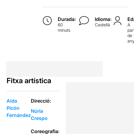
Durada:
Idioma:
Ed
60
Castellà
A
minuts
par
de 
an
Fitxa artística
Aida
Direcció:
Picón
Núria
Fernández
Crespo
Coreografia: