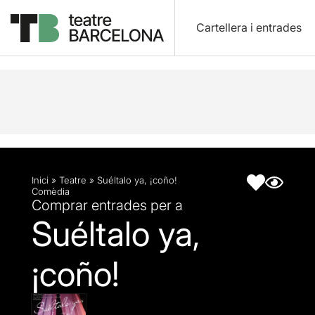
Cartellera i entrades
Descripció
Fitxa artística
Inici
»
Teatre
»
Suéltalo ya, ¡coño!
Comèdia
Comprar entrades per a
Suéltalo ya,
¡coño!