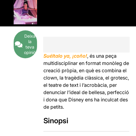
Deixa
la
teva
opinió
Suéltalo ya, ¡coño!
, és una peça
multidisciplinar en format monòleg de
creació pròpia, en què es combina el
clown, la tragèdia clàssica, el grotesc,
el teatre de text i l’acrobàcia, per
denunciar l’ideal de bellesa, perfecció
i dona que Disney ens ha inculcat des
de petits.
Sinopsi