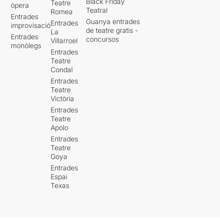
Black Friday
Teatre
òpera
Teatral
Romea
Entrades
Guanya entrades
Entrades
improvisació
de teatre gratis -
La
Entrades
concursos
Villarroel
monòlegs
Entrades
Teatre
Condal
Entrades
Teatre
Victòria
Entrades
Teatre
Apolo
Entrades
Teatre
Goya
Entrades
Espai
Texas