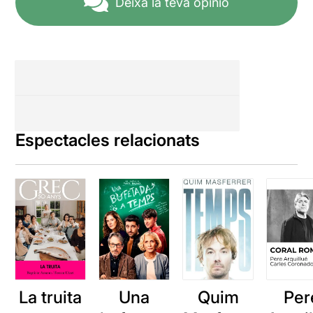
Deixa la teva opinió
Espectacles relacionats
La truita
Una
Quim
Per