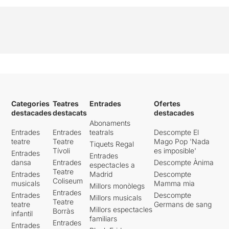
Categories
Teatres
Entrades
Ofertes
destacades
destacats
destacades
Abonaments
Entrades
Entrades
teatrals
Descompte El
teatre
Teatre
Mago Pop 'Nada
Tiquets Regal
Tívoli
es imposible'
Entrades
Entrades
dansa
Entrades
Descompte Ànima
espectacles a
Teatre
Entrades
Madrid
Descompte
Coliseum
musicals
Mamma mia
Millors monòlegs
Entrades
Entrades
Descompte
Millors musicals
Teatre
teatre
Germans de sang
Millors espectacles
Borràs
infantil
familiars
Entrades
Entrades