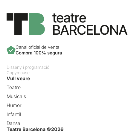
Canal oficial de venta
Compra 100% segura
Disseny i programació:
Copymouse
Vull veure
Teatre
Musicals
Humor
Infantil
Dansa
Teatre Barcelona ©2026