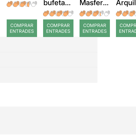
bufetada
Masferre
Arqui
a temps
r: Temps
: Cor
romp
COMPRAR
COMPRAR
COMPRAR
COMP
ENTRADES
ENTRADES
ENTRADES
ENTRA