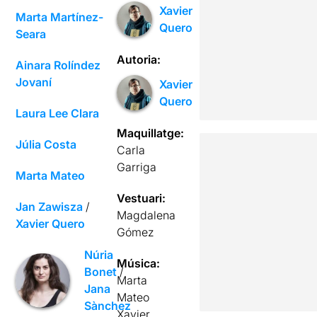
Xavier
Marta Martínez-
Quero
Seara
Autoria:
Ainara Rolíndez
Jovaní
Xavier
Quero
Laura Lee Clara
Maquillatge:
Júlia Costa
Carla
Garriga
Marta Mateo
Vestuari:
Jan Zawisza
/
Magdalena
Xavier Quero
Gómez
Núria
Música:
Bonet
/
Marta
Jana
Mateo
Sànchez
Xavier