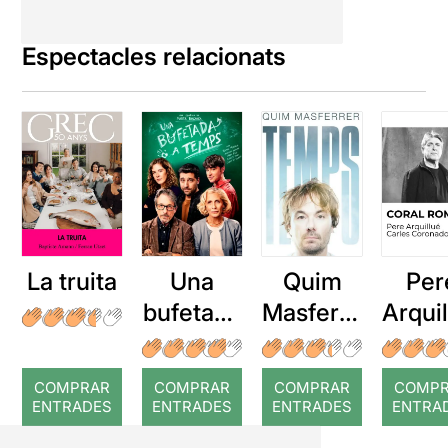
Espectacles relacionats
La truita
Una
Quim
Per
bufetada
Masferre
Arqui
a temps
r: Temps
: Cor
romp
COMPRAR
COMPRAR
COMPRAR
COMP
ENTRADES
ENTRADES
ENTRADES
ENTRA