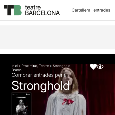
Cartellera i entrades
Descripció
Fitxa artística
Inici
»
Proximitat
,
Teatre
»
Stronghold
Drama
Comprar entrades per a
Stronghold