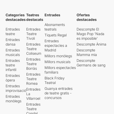
Categories
Teatres
Entrades
Ofertes
destacades
destacats
destacades
Abonaments
Entrades
Entrades
teatrals
Descompte El
teatre
Teatre
Mago Pop 'Nada
Tiquets Regal
Tívoli
es imposible'
Entrades
Entrades
dansa
Entrades
Descompte Ànima
espectacles a
Teatre
Entrades
Madrid
Descompte
Coliseum
musicals
Mamma mia
Millors monòlegs
Entrades
Entrades
Descompte
Millors musicals
Teatre
teatre
Germans de sang
Millors espectacles
Borràs
infantil
familiars
Entrades
Entrades
Black Friday
Teatre
òpera
Teatral
Romea
Entrades
Guanya entrades
Entrades
improvisació
de teatre gratis -
La
Entrades
concursos
Villarroel
monòlegs
Entrades
Teatre
Condal