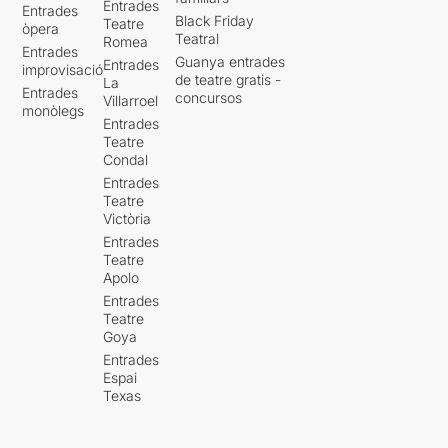
Entrades
Entrades
Black Friday
Teatre
òpera
Teatral
Romea
Entrades
Guanya entrades
Entrades
improvisació
de teatre gratis -
La
Entrades
concursos
Villarroel
monòlegs
Entrades
Teatre
Condal
Entrades
Teatre
Victòria
Entrades
Teatre
Apolo
Entrades
Teatre
Goya
Entrades
Espai
Texas