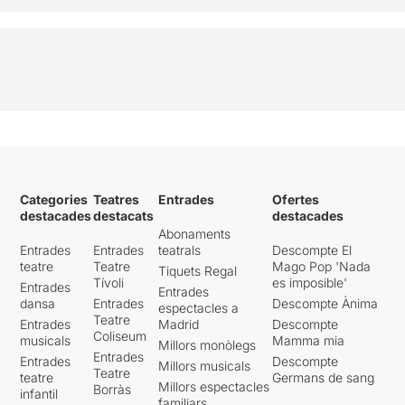
Categories
Teatres
Entrades
Ofertes
destacades
destacats
destacades
Abonaments
Entrades
Entrades
teatrals
Descompte El
teatre
Teatre
Mago Pop 'Nada
Tiquets Regal
Tívoli
es imposible'
Entrades
Entrades
dansa
Entrades
Descompte Ànima
espectacles a
Teatre
Entrades
Madrid
Descompte
Coliseum
musicals
Mamma mia
Millors monòlegs
Entrades
Entrades
Descompte
Millors musicals
Teatre
teatre
Germans de sang
Millors espectacles
Borràs
infantil
familiars