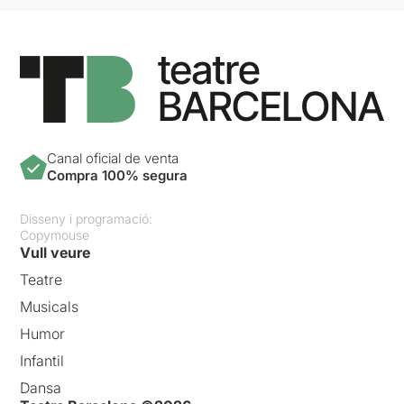
Canal oficial de venta
Compra 100% segura
Disseny i programació:
Copymouse
Vull veure
Teatre
Musicals
Humor
Infantil
Dansa