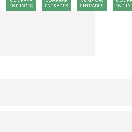
COMPRAR
COMPRAR
COMPRAR
COMP
ENTRADES
ENTRADES
ENTRADES
ENTRA