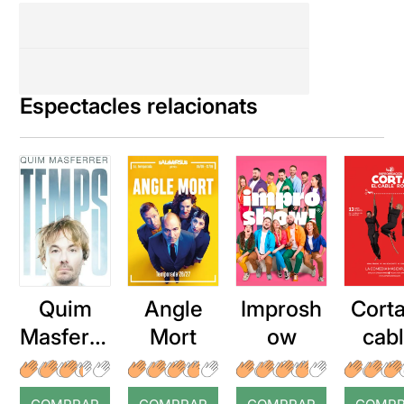
Espectacles relacionats
Quim
Angle
Improsh
Corta
Masferre
Mort
ow
cab
r: Temps
roj