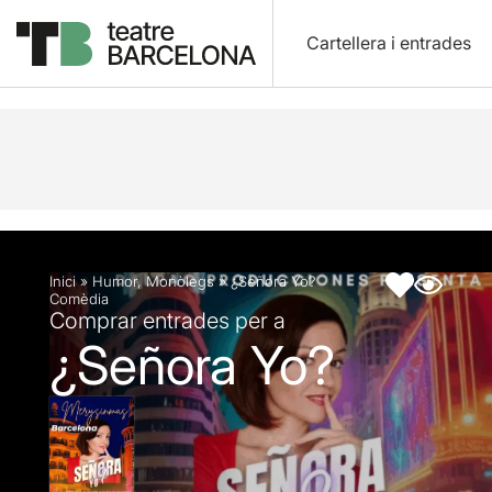
Cartellera i entrades
Descripció
Fitxa artística
Inici
»
Humor
,
Monòlegs
»
¿Señora Yo?
Comèdia
Comprar entrades per a
¿Señora Yo?