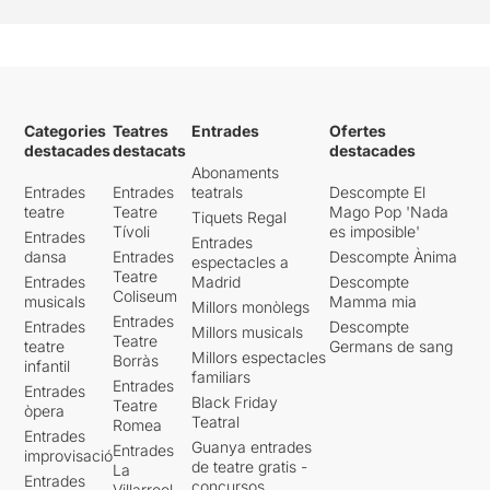
Categories
Teatres
Entrades
Ofertes
destacades
destacats
destacades
Abonaments
Entrades
Entrades
teatrals
Descompte El
teatre
Teatre
Mago Pop 'Nada
Tiquets Regal
Tívoli
es imposible'
Entrades
Entrades
dansa
Entrades
Descompte Ànima
espectacles a
Teatre
Entrades
Madrid
Descompte
Coliseum
musicals
Mamma mia
Millors monòlegs
Entrades
Entrades
Descompte
Millors musicals
Teatre
teatre
Germans de sang
Millors espectacles
Borràs
infantil
familiars
Entrades
Entrades
Black Friday
Teatre
òpera
Teatral
Romea
Entrades
Guanya entrades
Entrades
improvisació
de teatre gratis -
La
Entrades
concursos
Villarroel