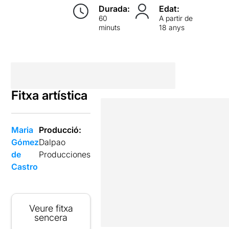
Durada:
Edat:
60
A partir de
minuts
18 anys
Fitxa artística
Maria
Producció:
Gómez
Dalpao
de
Producciones
Castro
Veure fitxa
sencera