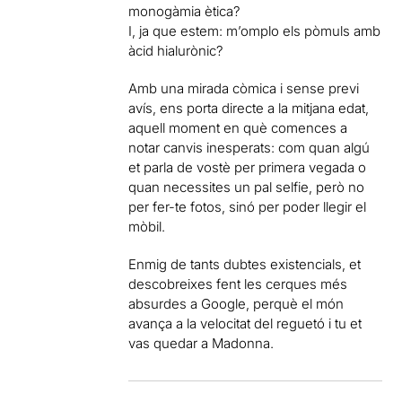
monogàmia ètica?
I, ja que estem: m’omplo els pòmuls amb
àcid hialurònic?
Amb una mirada còmica i sense previ
avís, ens porta directe a la mitjana edat,
aquell moment en què comences a
notar canvis inesperats: com quan algú
et parla de vostè per primera vegada o
quan necessites un pal selfie, però no
per fer-te fotos, sinó per poder llegir el
mòbil.
Enmig de tants dubtes existencials, et
descobreixes fent les cerques més
absurdes a Google, perquè el món
avança a la velocitat del reguetó i tu et
vas quedar a Madonna.