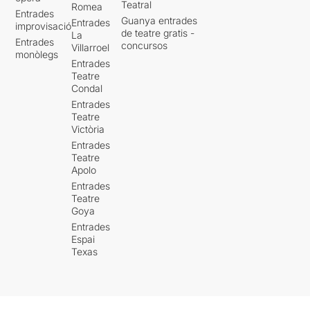
Teatral
Romea
Entrades
Guanya entrades
Entrades
improvisació
de teatre gratis -
La
Entrades
concursos
Villarroel
monòlegs
Entrades
Teatre
Condal
Entrades
Teatre
Victòria
Entrades
Teatre
Apolo
Entrades
Teatre
Goya
Entrades
Espai
Texas