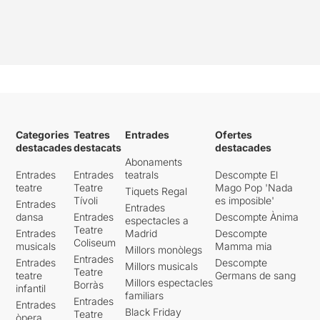
Categories
Teatres
Entrades
Ofertes
destacades
destacats
destacades
Abonaments
Entrades
Entrades
teatrals
Descompte El
teatre
Teatre
Mago Pop 'Nada
Tiquets Regal
Tívoli
es imposible'
Entrades
Entrades
dansa
Entrades
Descompte Ànima
espectacles a
Teatre
Entrades
Madrid
Descompte
Coliseum
musicals
Mamma mia
Millors monòlegs
Entrades
Entrades
Descompte
Millors musicals
Teatre
teatre
Germans de sang
Millors espectacles
Borràs
infantil
familiars
Entrades
Entrades
Black Friday
Teatre
òpera