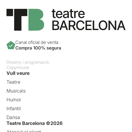
Canal oficial de venta
Compra 100% segura
Disseny i programació:
Copymouse
Vull veure
Teatre
Musicals
Humor
Infantil
Dansa
Teatre Barcelona ©2026
Atenció al client