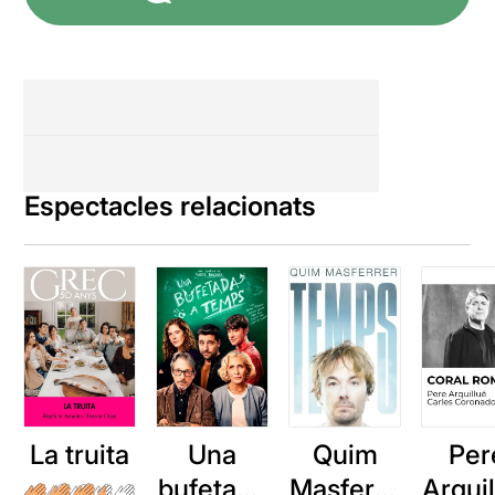
Espectacles relacionats
La truita
Una
Quim
Per
bufetada
Masferre
Arqui