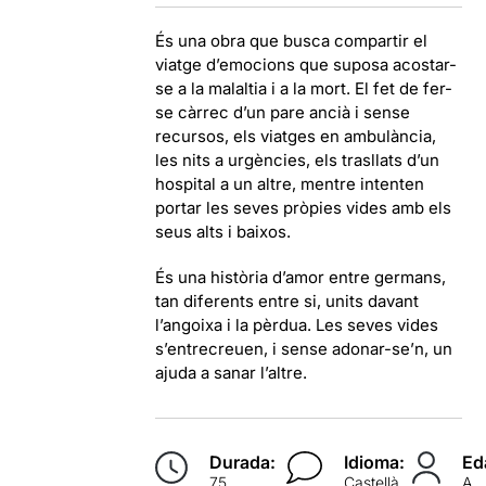
És una obra que busca compartir el
viatge d’emocions que suposa acostar-
se a la malaltia i a la mort. El fet de fer-
se càrrec d’un pare ancià i sense
recursos, els viatges en ambulància,
les nits a urgències, els trasllats d’un
hospital a un altre, mentre intenten
portar les seves pròpies vides amb els
seus alts i baixos.
És una història d’amor entre germans,
tan diferents entre si, units davant
l’angoixa i la pèrdua. Les seves vides
s’entrecreuen, i sense adonar-se’n, un
ajuda a sanar l’altre.
Durada:
Idioma:
Ed
75
Castellà
A