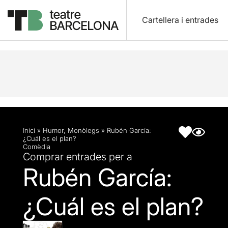
Cartellera i entrades
Descripció
Fitxa artística
Inici
»
Humor
,
Monòlegs
»
Rubén García:
¿Cuál es el plan?
Comèdia
Comprar entrades per a
Rubén García:
¿Cuál es el plan?