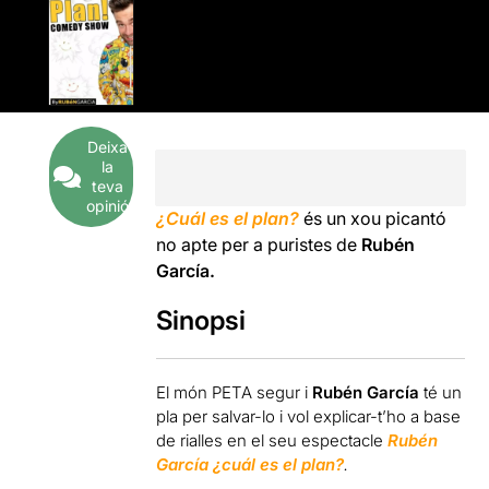
Deixa
la
teva
opinió
¿Cuál es el plan?
és un xou picantó
no apte per a puristes de
Rubén
García.
Sinopsi
El món PETA segur i
Rubén García
té un
pla per salvar-lo i vol explicar-t’ho a base
de rialles en el seu espectacle
Rubén
García ¿cuál es el plan?
.