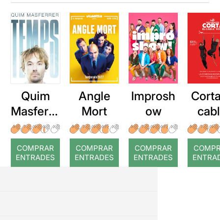
Quim
Angle
Improsh
Corta
Masferre
Mort
ow
cab
r: Temps
roj
COMPRAR
COMPRAR
COMPRAR
COMP
ENTRADES
ENTRADES
ENTRADES
ENTRA