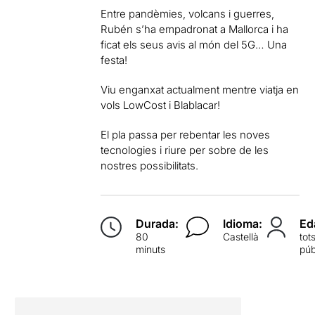
Entre pandèmies, volcans i guerres,
Rubén s’ha empadronat a Mallorca i ha
ficat els seus avis al món del 5G… Una
festa!
Viu enganxat actualment mentre viatja en
vols LowCost i Blablacar!
El pla passa per rebentar les noves
tecnologies i riure per sobre de les
nostres possibilitats.
Durada:
Idioma:
Ed
80
Castellà
tot
minuts
púb