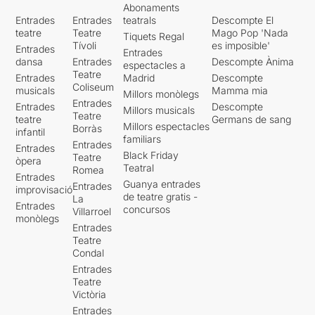
Abonaments
Entrades
Entrades
teatrals
Descompte El
teatre
Teatre
Mago Pop 'Nada
Tiquets Regal
Tívoli
es imposible'
Entrades
Entrades
dansa
Entrades
Descompte Ànima
espectacles a
Teatre
Entrades
Madrid
Descompte
Coliseum
musicals
Mamma mia
Millors monòlegs
Entrades
Entrades
Descompte
Millors musicals
Teatre
teatre
Germans de sang
Millors espectacles
Borràs
infantil
familiars
Entrades
Entrades
Black Friday
Teatre
òpera
Teatral
Romea
Entrades
Guanya entrades
Entrades
improvisació
de teatre gratis -
La
Entrades
concursos
Villarroel
monòlegs
Entrades
Teatre
Condal
Entrades
Teatre
Victòria
Entrades