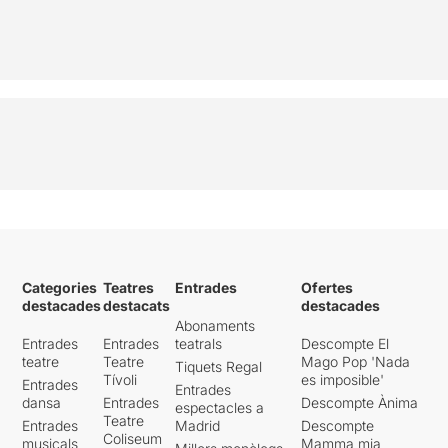
Categories
Teatres
Entrades
Ofertes
destacades
destacats
destacades
Abonaments
Entrades
Entrades
teatrals
Descompte El
teatre
Teatre
Mago Pop 'Nada
Tiquets Regal
Tívoli
es imposible'
Entrades
Entrades
dansa
Entrades
Descompte Ànima
espectacles a
Teatre
Entrades
Madrid
Descompte
Coliseum
musicals
Mamma mia