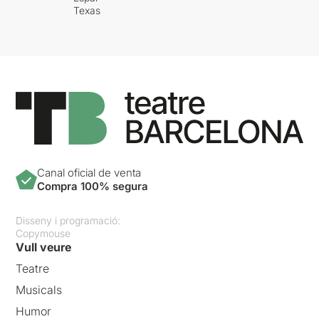
Texas
Canal oficial de venta
Compra 100% segura
Disseny i programació:
Copymouse
Vull veure
Teatre
Musicals
Humor