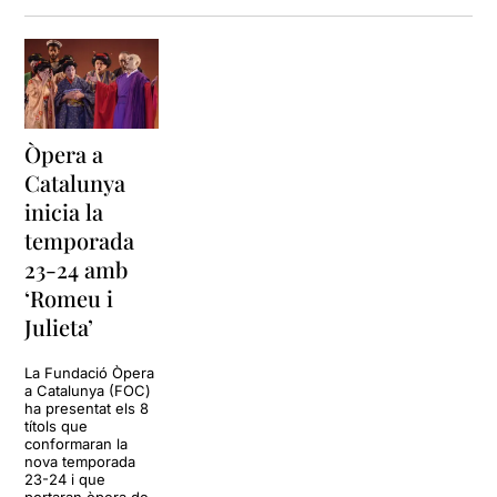
escenes d'una bellesa
realment indescriptible
,
d'una sensibilitat i d'un
preciosisme que ha
emmudit la sala.
Uns cossos que semblen
eteris i fràgils en mans de la
Òpera a
resta de ballarins que els
Catalunya
"condueixen" per tot
inicia la
l'espai escènic.
temporada
La coreògrafa ha obviat els
23-24 amb
personatges secundaris de
‘Romeu i
la història
i ha deixat la peça
reduïda a una hora i vint
Julieta’
minuts de durada. S'ha
centrat bàsicament en els
La Fundació Òpera
dos amants i en els
a Catalunya (FOC)
ha presentat els 8
personatges
títols que
de Teobaldo i Mercutio, cont
conformaran la
emporaneïtzant la proposta,
nova temporada
i basant les baralles entre
23-24 i que
portaran òpera de