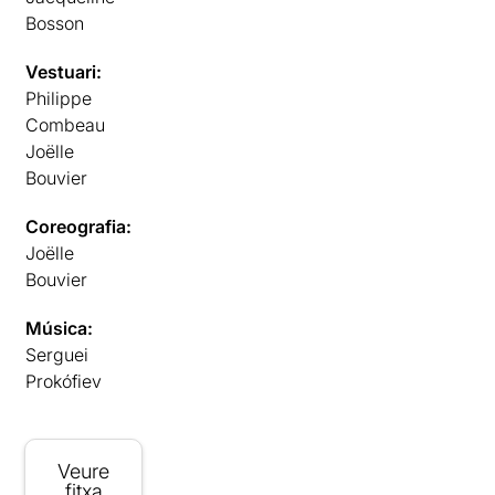
Bosson
Vestuari:
Philippe
Combeau
Joëlle
Bouvier
Coreografia:
Joëlle
Bouvier
Música:
Serguei
Prokófiev
Veure
fitxa