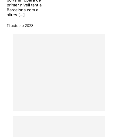
els clans, en films de
primer nivell tant a
Pasolini.
Barcelona com a
altres […]
La música ha estat
interpretada en directe per
11 octubre 2023
l'
Orquestra Simfònica del
Gran Teatre del Liceu
sota
la batuta de
Manuel Coves
,
i ha sonat realment
magnífica.
Una escenografia simple
però efectiva, una posada
en escena i un vestuari
atemporal, i la gran
capacitat de transmetre
emocions dels ballarins de
la companyia,
ens han fet
gaudir d'una gran,
grandíssima nit de dansa
.
Per llegir l'apunt original
sencer, només cal clicar en