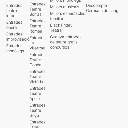
Millors monòlegs
Entrades
Entrades
Descompte
Millors musicals
Teatre
teatre
Germans de sang
Millors espectacles
Borràs
infantil
familiars
Entrades
Entrades
Black Friday
Teatre
òpera
Teatral
Romea
Entrades
Guanya entrades
Entrades
improvisació
de teatre gratis -
La
Entrades
concursos
Villarroel
monòlegs
Entrades
Teatre
Condal
Entrades
Teatre
Victòria
Entrades
Teatre
Apolo
Entrades
Teatre
Goya
Entrades
Espai