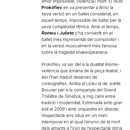
amor impossible, violència i mort. El 1938
Prokófiev
en va presentar a Brno la
seva versió en un ballet considerat, en
aquell temps, impossible de ballar per la
seva complexitat rítmica. Amb el temps,
Romeu i Julieta
s’ha convertit en el
ballet més representat del compositor i
en la versió musicalment més famosa
sobre la tragèdia shakespeariana.
Prokófiev va ser del a la dualitat lirisme-
violència que emana de la peça teatral, i
així l’han traduït desenes de
coreografies. Arriba al Liceu la de Joëlle
Bouvier per a la companyia del Grand
Théâtre de Ginebra, a mig camí entre
tradició i modernitat. Estrenada amb gran
èxit el 2009 i amb orquestra en directe,
l’espectacle ens situa en un marc
intemporal en el qual l’anunci de la mort
dels amants a l’inici de l’espectacle dóna