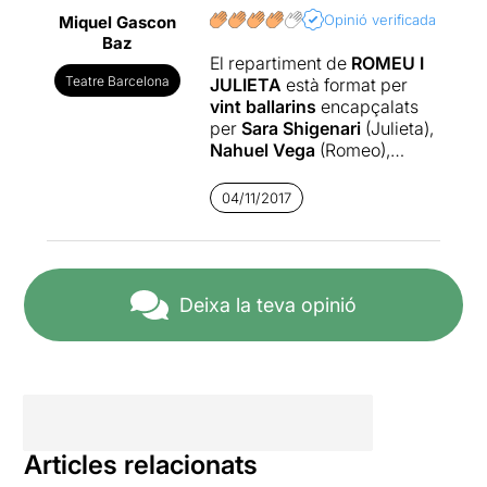
Opinió verificada
Miquel Gascon
Baz
El repartiment de
ROMEU I
Teatre Barcelona
JULIETA
està format per
vint ballarins
encapçalats
per
Sara Shigenari
(Julieta),
Nahuel Vega
(Romeo),
Armando González
(Teobaldo) i
Geoffrey Van
04/11/2017
Dyck
(Mercutio). Tots vint
destaquen per la seva
versatilitat.
Aquesta proposta està
Deixa la teva opinió
situada en un marc
intemporal
perquè aquesta
història té lloc, ha tingut lloc i
encara haurà de tenir lloc a
tot arreu, en qualsevol
moment i en qualsevol
espai.
Comença amb la
Articles relacionats
mort dels amants en unes