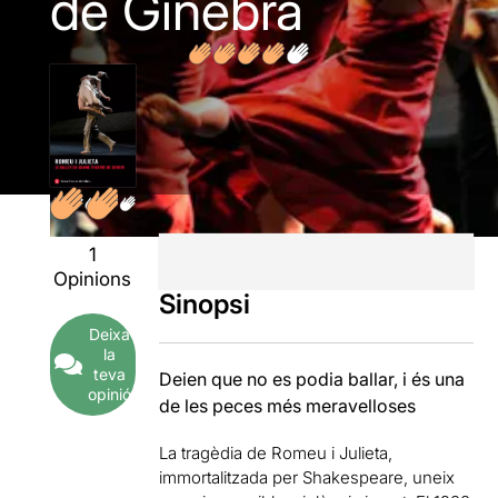
de Ginebra
1
Opinions
Sinopsi
Deixa
la
teva
Deien que no es podia ballar, i és una
opinió
de les peces més meravelloses
La tragèdia de Romeu i Julieta,
immortalitzada per Shakespeare, uneix