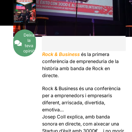
Deixa
la
teva
opinió
Rock & Business
és la primera
conferència de empreneduria de la
història amb banda de Rock en
directe.
Rock & Business és una conferència
per a emprenedors i empresaris
diferent, arriscada, divertida,
emotiva…
Josep Coll explica, amb banda
sonora en directe, com aixecar una
Startup d’èxit amb 3000€… i no morir