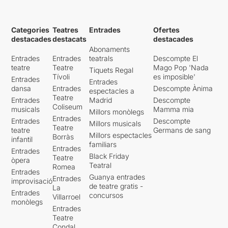
Categories
Teatres
Entrades
Ofertes
destacades
destacats
destacades
Abonaments
Entrades
Entrades
teatrals
Descompte El
teatre
Teatre
Mago Pop 'Nada
Tiquets Regal
Tívoli
es imposible'
Entrades
Entrades
dansa
Entrades
Descompte Ànima
espectacles a
Teatre
Entrades
Madrid
Descompte
Coliseum
musicals
Mamma mia
Millors monòlegs
Entrades
Entrades
Descompte
Millors musicals
Teatre
teatre
Germans de sang
Millors espectacles
Borràs
infantil
familiars
Entrades
Entrades
Black Friday
Teatre
òpera
Teatral
Romea
Entrades
Guanya entrades
Entrades
improvisació
de teatre gratis -
La
Entrades
concursos
Villarroel
monòlegs
Entrades
Teatre
Condal