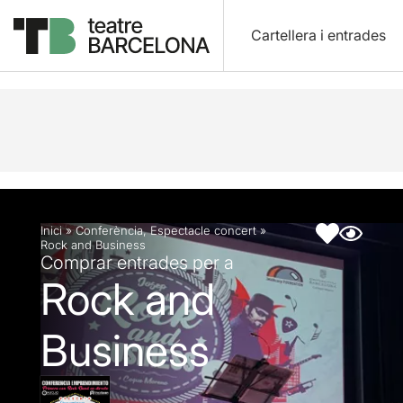
Cartellera i entrades
Descripció
Fitxa artística
Inici
»
Conferència
,
Espectacle concert
»
Rock and Business
Comprar entrades per a
Rock and
Business