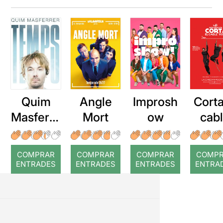
Quim
Angle
Improsh
Corta
Masferre
Mort
ow
cab
r: Temps
roj
COMPRAR
COMPRAR
COMPRAR
COMP
ENTRADES
ENTRADES
ENTRADES
ENTRA