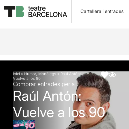
Cartellera i entrades
Descripció
Fitxa artística
Articles
Inici
»
Humor
,
Monòlegs
»
Raúl Antón:
Vuelve a los 90
Comprar entrades per a
Raúl Antón:
Vuelve a los 90