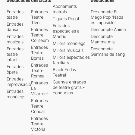
destacades
destacats
destacades
Abonaments
Entrades
Entrades
teatrals
Descompte El
teatre
Teatre
Mago Pop 'Nada
Tiquets Regal
Tívoli
es imposible'
Entrades
Entrades
dansa
Entrades
Descompte Ànima
espectacles a
Teatre
Entrades
Madrid
Descompte
Coliseum
musicals
Mamma mia
Millors monòlegs
Entrades
Entrades
Descompte
Millors musicals
Teatre
teatre
Germans de sang
Millors espectacles
Borràs
infantil
familiars
Entrades
Entrades
Black Friday
Teatre
òpera
Teatral
Romea
Entrades
Guanya entrades
Entrades
improvisació
de teatre gratis -
La
Entrades
concursos
Villarroel
monòlegs
Entrades
Teatre
Condal
Entrades
Teatre
Victòria