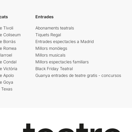
cats
Entrades
e Tívoli
Abonaments teatrals
re Coliseum
Tiquets Regal
e Borràs
Entrades espectacles a Madrid
re Romea
Millors monòlegs
larroel
Millors musicals
re Condal
Millors espectacles familiars
e Victòria
Black Friday Teatral
e Apolo
Guanya entrades de teatre gratis - concursos
re Goya
i Texas