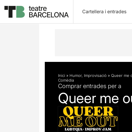
Cartellera i entrades
Descripció
Fitxa artística
Inici
»
Humor
,
Improvisació
»
Queer me o
Comèdia
Comprar entrades per a
Queer me o