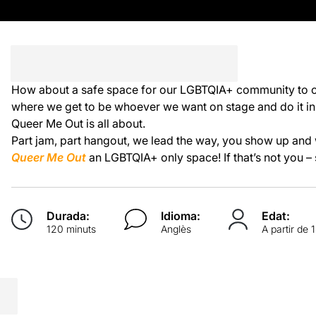
How about a safe space for our LGBTQIA+ community to c
where we get to be whoever we want on stage and do it i
Queer Me Out is all about.
Part jam, part hangout, we lead the way, you show up and
Queer Me Out
an LGBTQIA+ only space! If that’s not you – s
Durada:
Idioma:
Edat:
120 minuts
Anglès
A partir de 