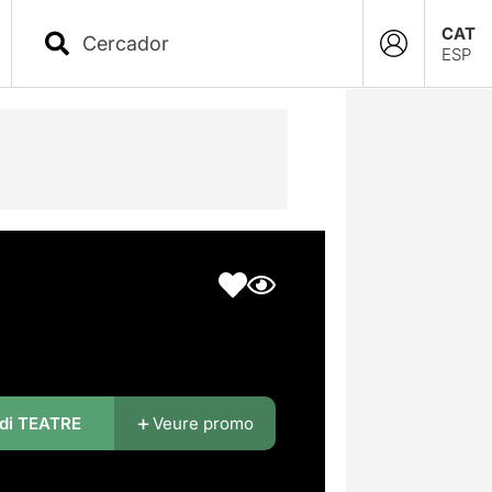
CAT
ESP
di TEATRE
Veure promo