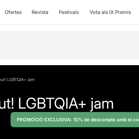
Ofertes
Revista
Festivals
Vota als IX Premis
ut! LGBTQIA+ jam
ut! LGBTQIA+ jam
PROMOCIÓ EXCLUSIVA: 10% de descompte amb el co