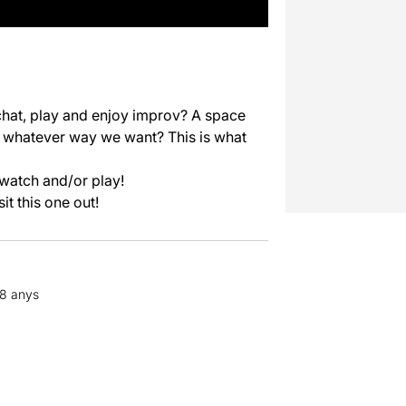
hat, play and enjoy improv? A space
n whatever way we want? This is what
 watch and/or play!
it this one out!
18 anys