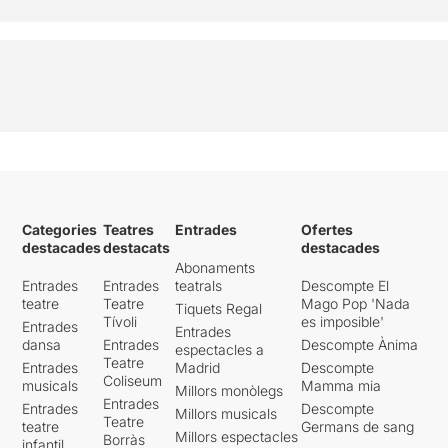
per noies en tractament.
De tot això ha nascut la
productora
Enraona Teatre
que té com objectiu millorar
l’atenció, prevenció i
tractament de les conductes
disfuncionals de molta gent
jove lluitant contra
l’estigmatització i la
marginació que comporten
Categories
Teatres
Entrades
Ofertes
encara més malestar.
destacades
destacats
destacades
Abonaments
Després de la funció, i de
Entrades
Entrades
teatrals
Descompte El
manera ja anunciada hi
teatre
Teatre
Mago Pop 'Nada
Tiquets Regal
havia un col·loqui moderat
Tívoli
es imposible'
Entrades
per la representant de
Entrades
dansa
Entrades
Descompte Ànima
espectacles a
Enraona Teatre
amb
Teatre
Entrades
Madrid
Descompte
professionals de ITA
Coliseum
musicals
Mamma mia
Millors monòlegs
(Instituts de Trastorns de
Entrades
Entrades
Descompte
l’Alimentació) i per les
Millors musicals
Teatre
teatre
Germans de sang
mateixes actrius que no
Millors espectacles
Borràs
infantil