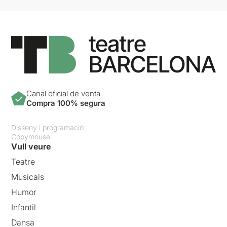
els assistents al debat que
es passava informació, que
compartia, quedava per
trobar-se després, es
passaven el contacte i tot va
ser com una gran teràpia de
grup alliberadora.
Canal oficial de venta
Compra 100% segura
Disseny i programació:
Copymouse
Vull veure
Teatre
Musicals
Humor
Infantil
Dansa