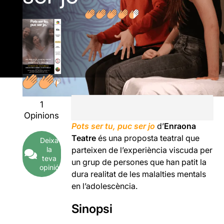
1
Opinions
Pots ser tu, puc ser jo
d’
Enraona
Teatre
é
s una proposta teatral que
Deixa
la
parteixen de l’experiència viscuda per
teva
un grup de persones que han patit la
opinió
dura realitat de les malalties mentals
en l’adolescència.
Sinopsi