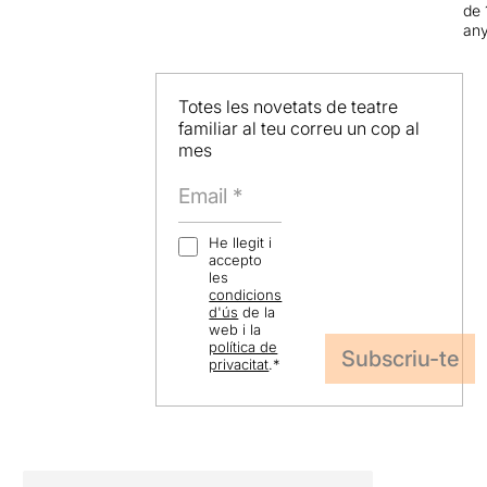
de 
an
Totes les novetats de teatre
familiar al teu correu un cop al
mes
He llegit i
accepto
les
condicions
d'ús
de la
web i la
política de
privacitat
.
*