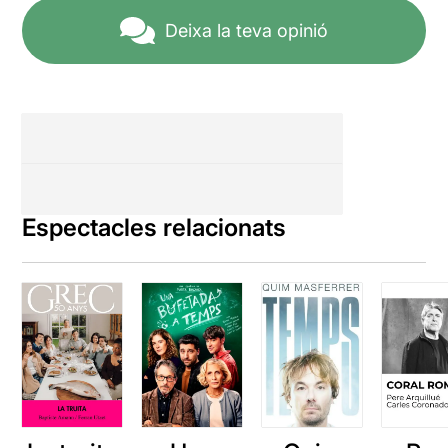
de la Cruz
i basada en una
història propera. Quatre
Deixa la teva opinió
actrius, dues mares i dues
filles interpreten diferents
situacions de patiment i
malestar mental molt
freqüent en adolescents. La
llarga experiència de Bozzo
en dramatúrgia i direcció
escènica li permet utilitzar
els recursos que calen per
Espectacles relacionats
arribar a un gran públic i
remoure el que sigui per
aconseguir millorar algun
tema, en aquest cas,
l’atenció a la salut mental
dels adolescents. La finalitat
del teatre, i el Bozzo ho sap
molt bé, és entretenir però
també te finalitats
educatives, formatives,
divulgatives i si pot remoure