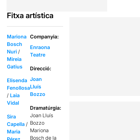
Fitxa artística
Mariona
Companyia:
Bosch
Enraona
Nuri
/
Teatre
Mireia
Gatius
Direcció:
Joan
Elisenda
Lluís
Fenollosa
Bozzo
/
Laia
Vidal
Dramatúrgia:
Joan Lluís
Sira
Bozzo
Capella
/
Mariona
Maria
Bosch de la
Pérez