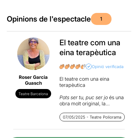
Opinions de l'espectacle
1
El teatre com una
eina terapèutica
Opinió verificada
Roser Garcia
El teatre com una eina
Guasch
terapèutica
Teatre Barcelona
Pots ser tu, puc ser jo
és una
obra molt original, la
dramatúrgia de la qual és
del conegut i molt reconegut
07/05/2025 - Teatre Poliorama
Joan Lluís Bozzo
acompanyat en aquesta
ocasió per
Mariona Bosch