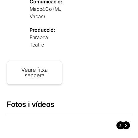
Comunicació:
Maco&Co (MJ
Vacas)
Producció:
Enraona
Teatre
Veure fitxa
sencera
Fotos i vídeos