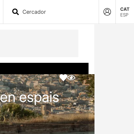
CAT
ESP
 en espais