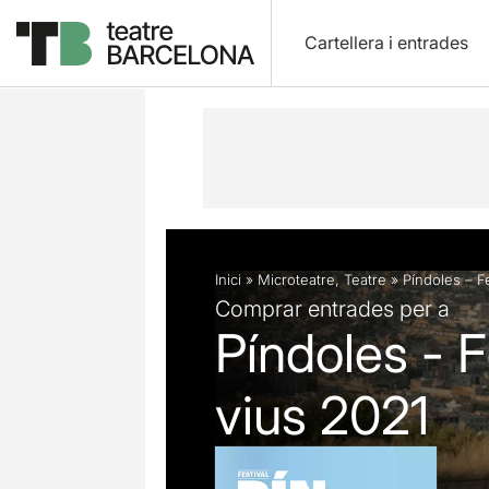
Cartellera i entrades
Descripció
Fitxa artística
Fotos i 
Inici
»
Microteatre
,
Teatre
»
Píndoles – F
Comprar entrades per a
Píndoles - F
vius 2021