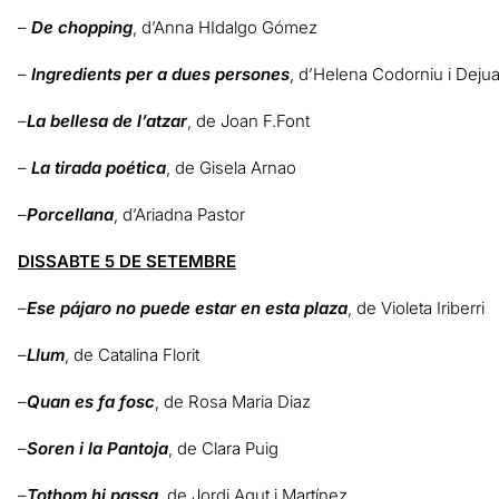
–
De chopping
, d’Anna HIdalgo Gómez
–
Ingredients per a dues persones
, d’Helena Codorniu i Deju
–
La bellesa de l’atzar
, de Joan F.Font
–
La tirada poética
, de Gisela Arnao
–
Porcellana
, d’Ariadna Pastor
DISSABTE 5 DE SETEMBRE
–
Ese pájaro no puede estar en esta plaza
, de Violeta Iriberri
–
Llum
, de Catalina Florit
–
Quan es fa fosc
, de Rosa Maria Diaz
–
Soren i la Pantoja
, de Clara Puig
–
Tothom hi passa
, de Jordi Agut i Martínez