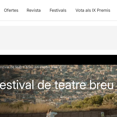
Ofertes
Revista
Festivals
Vota als IX Premis
vídeos
estival de teatre breu en espais vius 2021
estival de teatre breu