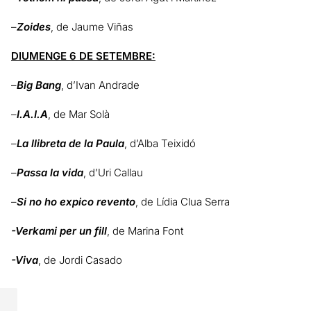
–
Zoides
, de Jaume Viñas
DIUMENGE 6 DE SETEMBRE:
–
Big Bang
, d’Ivan Andrade
–
I.A.I.A
, de Mar Solà
–
La llibreta de la Paula
, d’Alba Teixidó
–
Passa la vida
, d’Uri Callau
–
Si no ho expico revento
, de Lídia Clua Serra
-Verkami per un fill
, de Marina Font
-Viva
, de Jordi Casado