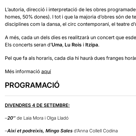
L’autoria, direcció i interpretació de
les
obres programades 
homes, 50% dones). I tot i que la majoria d’obres són de te
disciplines com la dansa, el circ contemporani, el teatre d’o
A més, cada un dels dies es realitzarà un concert que esde
Els concerts seran d’
Uma
,
Lu Rois
i
Itzipa
.
Pel que fa als horaris, cada dia hi haurà dues franges horàr
Més informació
aquí
PROGRAMACIÓ
DIVENDRES 4 DE SETEMBRE:
–
20″
de Laia Mora i Olga Lladó
–
Així et podreixis, Mingo Sales
d’Anna Collell Codina