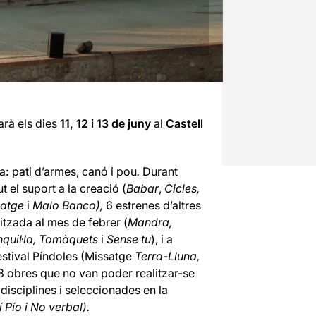
arà els dies
11, 12 i 13 de juny
al
Castell
sa
:
pati d’armes, canó i pou
.
Durant
 el suport a la creació (
Babar
,
Cicles,
matge
i
Malo Banco),
6 estrenes d’altres
tzada al mes de febrer (
Mandra,
nquil·la, Tomàquets
i
Sense tu
), i a
estival
Píndoles
(Missatge
Terra-Lluna,
3 obres que no van poder realitzar-se
 disciplines i seleccionades en la
 Pío i No verbal).