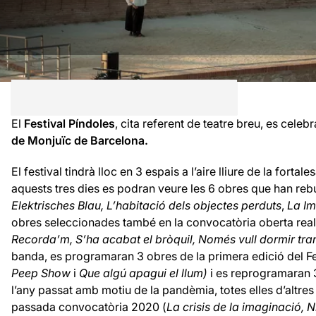
El
Festival Píndoles
, cita referent de teatre breu, es celebr
de Monjuïc de Barcelona.
El festival tindrà lloc en 3 espais a l’aire lliure de la fortale
aquests tres dies es podran veure
les
6 obres que han rebut
Elektrisches Blau, L’habitació dels objectes perduts
,
La I
obres seleccionades també en la convocatòria oberta reali
Recorda’m, S’ha acabat el bròquil, Només vull dormir tra
banda, es programaran 3 obres de la primera edició del F
Peep Show
i
Que algú apagui el llum)
i es reprogramaran 
l’any passat amb motiu de la pandèmia, totes elles d’altres
passada convocatòria 2020 (
La crisis de la imaginació, Ní