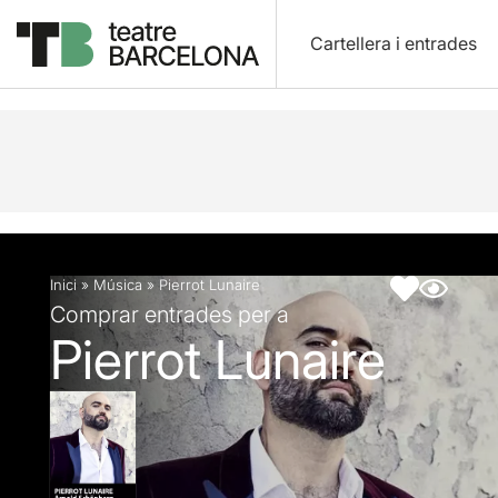
Cartellera i entrades
Descripció
Fitxa artística
Inici
»
Música
»
Pierrot Lunaire
Comprar entrades per a
Pierrot Lunaire