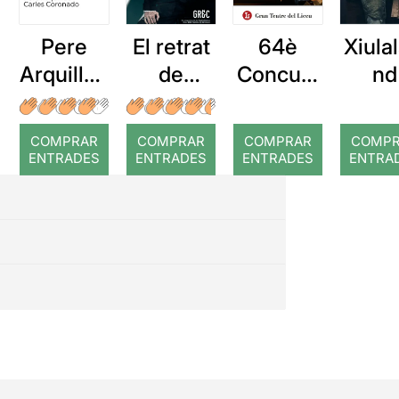
Pere
El retrat
64è
Xiulal
Arquillué
de
Concurs
nd
: Coral
Dorian
Tenor
romput
Gray
Viñas
COMPRAR
COMPRAR
COMPRAR
COMP
ENTRADES
ENTRADES
ENTRADES
ENTRA