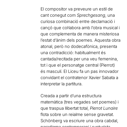
El compositor va preveure un estil de
cant conegut com
Sprechgesang
, una
curiosa combinació entre declamació i
cançó que col·labora amb l’obra musical i
que complementa de manera misteriosa
l’estat d’ànim dels poemes. Aquesta obra
atonal, però no dodecafònica, presenta
una contradicció: habitualment és
cantada/recitada per una veu femenina,
tot i que el personatge central (Pierrot)
és masculí. El Liceu fa un pas innovador
convidant el contratenor Xavier Sabata a
interpretar la partitura.
Creada a partir d’una estructura
matemàtica (tres vegades set poemes) i
que traspua llibertat total,
Pierrot Lunaire
flota sobre un reialme sense gravetat.
Schönberg va escriure una obra cabdal,
paradigma contemporani i rupturista,