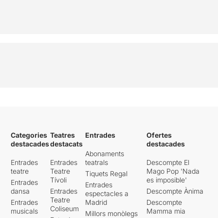
Categories
Teatres
Entrades
Ofertes
destacades
destacats
destacades
Abonaments
Entrades
Entrades
teatrals
Descompte El
teatre
Teatre
Mago Pop 'Nada
Tiquets Regal
Tívoli
es imposible'
Entrades
Entrades
dansa
Entrades
Descompte Ànima
espectacles a
Teatre
Entrades
Madrid
Descompte
Coliseum
musicals
Mamma mia
Millors monòlegs