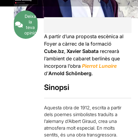
Deixa
la
teva
opinió
A partir d’una proposta escènica al
Foyer a càrrec de la formació
Cube.bz
,
Xavier Sabata
recrearà
l’ambient de cabaret berlinès que
incorpora l’obra
Pierrot Lunaire
d’
Arnold Schönberg
.
Sinopsi
Aquesta obra de 1912, escrita a partir
dels poemes simbolistes traduïts a
l’alemany d’Albert Giraud, crea una
atmosfera molt especial. En molts
sentits, és una obra transgressora.