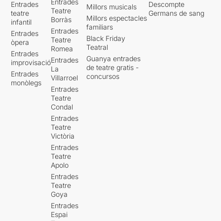
Entrades
Entrades
Descompte
Millors musicals
Teatre
teatre
Germans de sang
Millors espectacles
Borràs
infantil
familiars
Entrades
Entrades
Black Friday
Teatre
òpera
Teatral
Romea
Entrades
Guanya entrades
Entrades
improvisació
de teatre gratis -
La
Entrades
concursos
Villarroel
monòlegs
Entrades
Teatre
Condal
Entrades
Teatre
Victòria
Entrades
Teatre
Apolo
Entrades
Teatre
Goya
Entrades
Espai