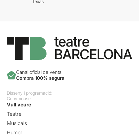
Texas
Canal oficial de venta
Compra 100% segura
Disseny i programació:
Copymouse
Vull veure
Teatre
Musicals
Humor