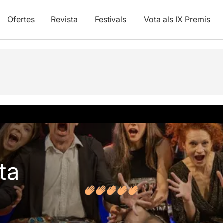
Ofertes
Revista
Festivals
Vota als IX Premis
vídeos
Opinions
Articles
ta