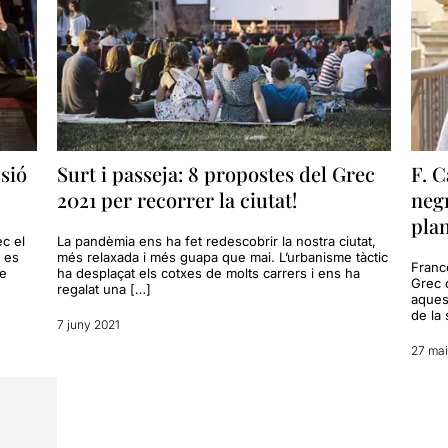
ssió
Surt i passeja: 8 propostes del Grec
F. C
2021 per recorrer la ciutat!
negr
plan
c el
La pandèmia ens ha fet redescobrir la nostra ciutat,
 es
més relaxada i més guapa que mai. L’urbanisme tàctic
Franc
de
ha desplaçat els cotxes de molts carrers i ens ha
Grec 
regalat una […]
aquest
de la 
7 juny 2021
27 mai