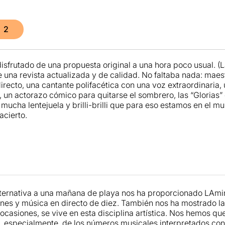
2
sfrutado de una propuesta original a una hora poco usual. (
e una revista actualizada y de calidad. No faltaba nada: mae
irecto, una cantante polifacética con una voz extraordinaria
, un actorazo cómico para quitarse el sombrero, las “Glorias”
ucha lentejuela y brilli-brilli que para eso estamos en el mun
acierto.
ernativa a una mañana de playa nos ha proporcionado LAmin
ones y música en directo de diez. También nos ha mostrado l
casiones, se vive en esta disciplina artística. Nos hemos 
, especialmente, de los números musicales interpretados con