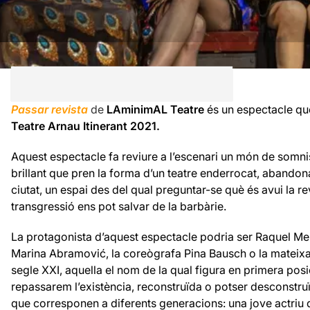
Passar revista
de
LAminimAL Teatre
és un espectacle qu
Teatre Arnau Itinerant 2021.
Aquest espectacle fa reviure a l’escenari un món de somni
brillant que pren la forma d’un teatre enderrocat, abandona
ciutat, un espai des del qual preguntar-se què és avui la r
transgressió ens pot salvar de la barbàrie.
La protagonista d’aquest espectacle podria ser Raquel Mell
Marina Abramović, la coreògrafa Pina Bausch o la mateixa Ro
segle XXI, aquella el nom de la qual figura en primera posici
repassarem l’existència, reconstruïda o potser desconstru
que corresponen a diferents generacions: una jove actriu 