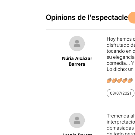
Opinions de l'espectacle
Hoy hemos di
disfrutado d
tocando en d
su elegancia
Núria Alcázar
comedia… Y m
Barrera
Lo dicho: un 
03/07/2021
Tremenda alt
interpretaci
demasiadas o
de todo pero