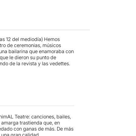
Las 12 del mediodía) Hemos
stro de ceremonias, músicos
, una bailarina que enamoraba con
 que le dieron su punto de
do de la revista y las vedettes.
imAL Teatre: canciones, bailes,
a amarga trastienda que, en
quedado con ganas de más. De más
 una gran calidad.