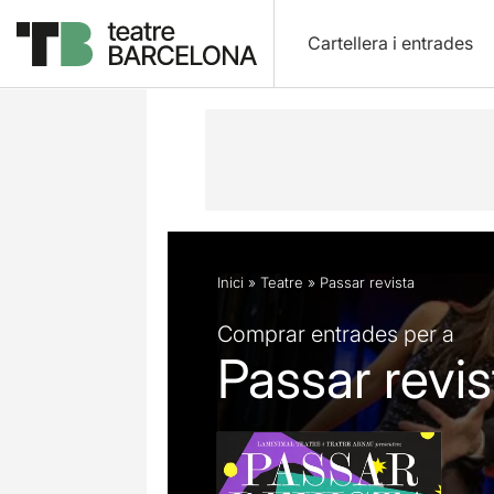
Cartellera i entrades
Descripció
Fitxa artística
Fotos i 
Inici
»
Teatre
»
Passar revista
Comprar entrades per a
Passar revis