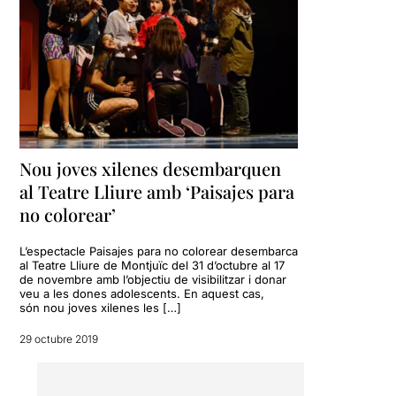
Nosaltres com a adults i
pares,
no entenem el
perquè volen mostrar com
"perversos", alguns
estereotips del món adult
....com el perquè volen
culpabilitzar de forma
genèrica el gènere masculí,
mostrant la figura del
Nou joves xilenes desembarquen
"pare" com un ésser
al Teatre Lliure amb ‘Paisajes para
absent i sense cap mena
d'emocions cap als seus
no colorear’
fills
.... i una mare que l'única
cosa que sap fer és passar-
L’espectacle Paisajes para no colorear desembarca
se el dia a la cuina i mantenir
al Teatre Lliure de Montjuïc del 31 d’octubre al 17
sotmesos als fills l'ordre
de novembre amb l’objectiu de visibilitzar i donar
veu a les dones adolescents. En aquest cas,
estricte establert pels adults.
són nou joves xilenes les […]
Una obra que busca
29 octubre 2019
generar consciència,
provocar rabia i al mateix
temps obligar a reflexionar