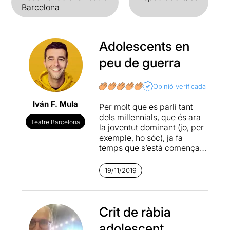
Barcelona
Adolescents en
peu de guerra
Opinió verificada
Iván F. Mula
Per molt que es parli tant
dels millennials, que és ara
Teatre Barcelona
la joventut dominant (jo, per
exemple, ho sóc), ja fa
temps que s’està començant
a notar que la generació
posterior (la que anomenen
19/11/2019
zeta, de moment) és la que
apunta a canviar amb més
força tots els valors caducs
que ja fa massa que
Crit de ràbia
arrosseguem en aquesta
adolescent
societat. El repartiment