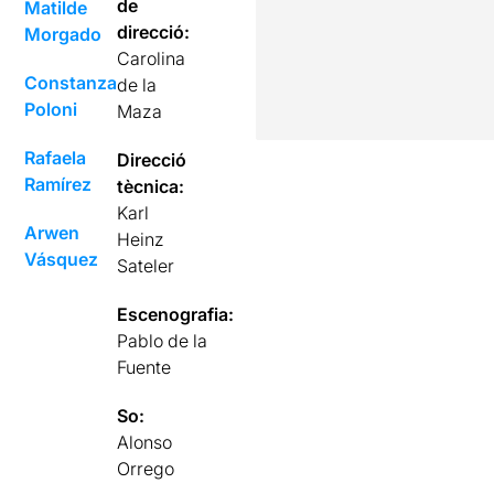
de
Matilde
direcció:
Morgado
Carolina
Constanza
de la
Poloni
Maza
Rafaela
Direcció
Ramírez
tècnica:
Karl
Arwen
Heinz
Vásquez
Sateler
Escenografia:
Pablo de la
Fuente
So:
Alonso
Orrego