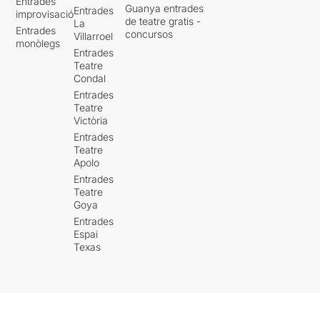
Entrades
Guanya entrades
Entrades
improvisació
de teatre gratis -
La
Entrades
concursos
Villarroel
monòlegs
Entrades
Teatre
Condal
Entrades
Teatre
Victòria
Entrades
Teatre
Apolo
Entrades
Teatre
Goya
Entrades
Espai
Texas