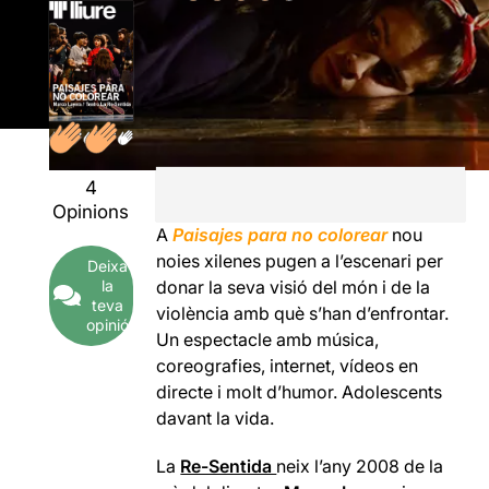
4
Opinions
A
Paisajes para no colorear
nou
noies xilenes pugen a l’escenari per
Deixa
la
donar la seva visió del món i de la
teva
violència amb què s’han d’enfrontar.
opinió
Un espectacle amb música,
coreografies, internet, vídeos en
directe i molt d’humor. Adolescents
davant la vida.
La
Re-Sentida
neix l’any 2008 de la