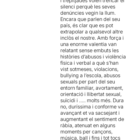
i trepitjades volen trencar el
seu país. Aborda temes com
de la primera escena, amb
silenci perquè les seves
el
bulling
, el
maltractament
els plors del nadó que
denúncies vegin la llum.
familiar
, les
etiquetes de
interromp el número
Encara que parlen del seu
gènere
, l’
homosexualitat
,
musical, fins a la paròdia de
país, és clar que es pot
l’
avortament
, el
suïcidi
o la
les senyores de la dreta,
extrapolar a qualsevol altre
cosificació de la dona jove
i
guarnides amb abrics de
inclòs el nostre. Amb força i
ho fa mitjançant música,
pell i armades de vells
una enorme valentia van
coreografies, internet,
costums i coaccionadores
relatant sense embuts les
vídeos en directe i humor.
intencions... I encara hi ha un
històries d’abusos i violència
epíleg final, amb la
física i verbal a què s’han
Creiem que han volgut
declaració d'intencions de
vist sotmeses, violacions,
abastar massa temes, i
totes les actrius de cara al
bullying a l’escola, abusos
molt superficialment
; això a
públic. Potser és un moment
sexuals per part del seu
parer nostre, desdibuixa el
excessivament carregat de
entorn familiar, avortament,
missatge de denúncia que
pes i afectació, després del
orientació i llibertat sexual,
volen fer arribar als
que ja portem de funció,
suïcidi i ….. molts més. Dura
espectadors.
però no seré jo qui posi
no, duríssima i conforme va
pegues a un espectacle que
avançant et va sacsejant i
La Re-Sentida
creada l'any
intenta ser un crit de ràbia,
augmentant el sentiment de
2008,
un desfogament artístic i
ràbia, atenuat en alguns
amb
Marco Layera
(Santiag
alliberador. Això, tot s'ha de
moments per cançons,
o de Xile, 1978) al
dir, ho aconsegueix
música, ball i fins i tot tocs
capdavant, ha dut a terme
plenament.