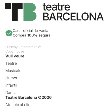
Canal oficial de venta
Compra 100% segura
Disseny i programació:
Copymouse
Vull veure
Teatre
Musicals
Humor
Infantil
Dansa
Teatre Barcelona ©2026
Atenció al client