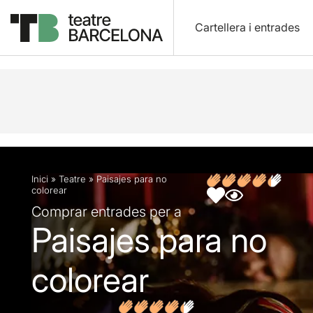
Cartellera i entrades
Descripció
Fitxa artística
Fotos i vídeos
Opin
Inici
»
Teatre
»
Paisajes para no
colorear
Comprar entrades per a
Paisajes para no
colorear