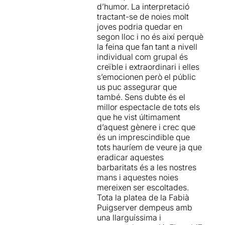
d’humor. La interpretació
un llarg
tractant-se de noies molt
procés d'investigació per a
joves podria quedar en
la creació del projecte
, que
segon lloc i no és així perquè
es fonamenta en més de
la feina que fan tant a nivell
cent testimonis reals de
individual com grupal és
joves adolescents
, extrets
creïble i extraordinari i elles
de la premsa o
s’emocionen però el públic
d'experiències viscudes per
us puc assegurar que
elles.
també. Sens dubte és el
millor espectacle de tots els
Un cop enllestida la
que he vist últimament
dramatúrgia de PAISAJES
d’aquest gènere i crec que
PARA NO COLOREAR, de la
és un imprescindible que
mà de
Marco Layera i
tots hauríem de veure ja que
Carolina de la Maza
, va
eradicar aquestes
seguir
una audició de 140
barbaritats és a les nostres
noies
i un taller on es van
mans i aquestes noies
escollir les nou intèrprets del
mereixen ser escoltades.
projecte, basant-se en la
Tota la platea de la Fabià
seva capacitat expressiva i
Puigserver dempeus amb
de donar opinió.
una llarguíssima i