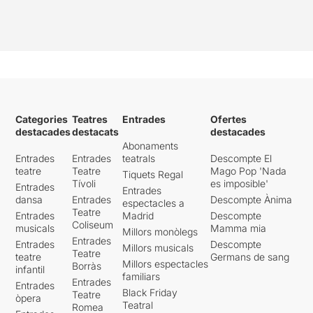
Categories
Teatres
Entrades
Ofertes
destacades
destacats
destacades
Abonaments
Entrades
Entrades
teatrals
Descompte El
teatre
Teatre
Mago Pop 'Nada
Tiquets Regal
Tívoli
es imposible'
Entrades
Entrades
dansa
Entrades
Descompte Ànima
espectacles a
Teatre
Entrades
Madrid
Descompte
Coliseum
musicals
Mamma mia
Millors monòlegs
Entrades
Entrades
Descompte
Millors musicals
Teatre
teatre
Germans de sang
Millors espectacles
Borràs
infantil
familiars
Entrades
Entrades
Black Friday
Teatre
òpera
Teatral
Romea