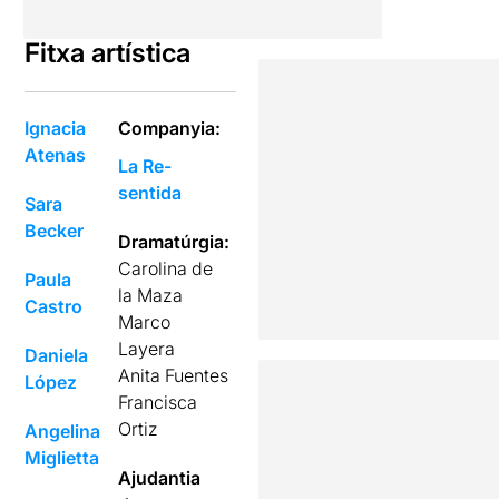
Fitxa artística
Ignacia
Companyia:
Atenas
La Re-
sentida
Sara
Becker
Dramatúrgia:
Carolina de
Paula
la Maza
Castro
Marco
Layera
Daniela
Anita Fuentes
López
Francisca
Ortiz
Angelina
Miglietta
Ajudantia