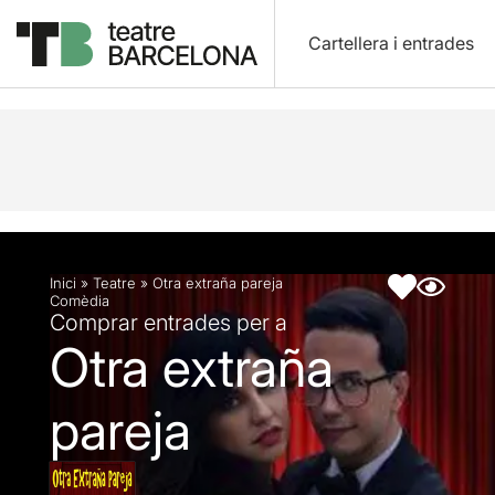
Cartellera i entrades
Descripció
Fitxa artística
Inici
»
Teatre
»
Otra extraña pareja
Comèdia
Comprar entrades per a
Otra extraña
pareja