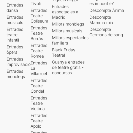
Tívoli
es imposible'
Entrades
Entrades
dansa
Entrades
Descompte Ànima
espectacles a
Teatre
Entrades
Madrid
Descompte
Coliseum
musicals
Mamma mia
Millors monòlegs
Entrades
Entrades
Descompte
Millors musicals
Teatre
teatre
Germans de sang
Millors espectacles
Borràs
infantil
familiars
Entrades
Entrades
Black Friday
Teatre
òpera
Teatral
Romea
Entrades
Guanya entrades
Entrades
improvisació
de teatre gratis -
La
Entrades
concursos
Villarroel
monòlegs
Entrades
Teatre
Condal
Entrades
Teatre
Victòria
Entrades
Teatre
Apolo
Entrades