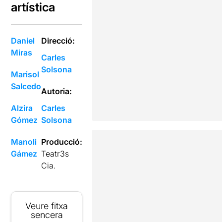
artística
Daniel
Direcció:
Miras
Carles
Solsona
Marisol
Salcedo
Autoria:
Alzira
Carles
Gómez
Solsona
Manoli
Producció:
Gámez
Teatr3s
Cia.
Veure fitxa
sencera