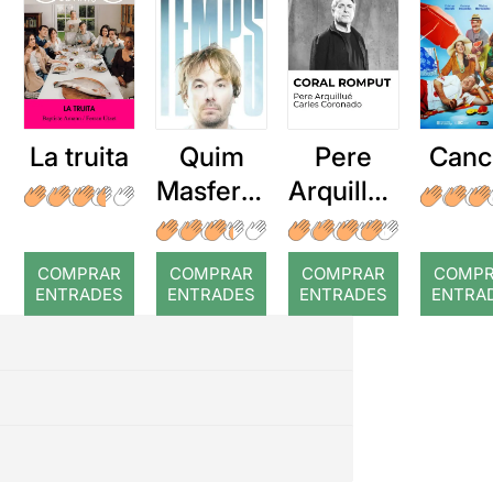
La truita
Quim
Pere
Canc
Masferre
Arquillué
r: Temps
: Coral
romput
COMPRAR
COMPRAR
COMPRAR
COMP
ENTRADES
ENTRADES
ENTRADES
ENTRA