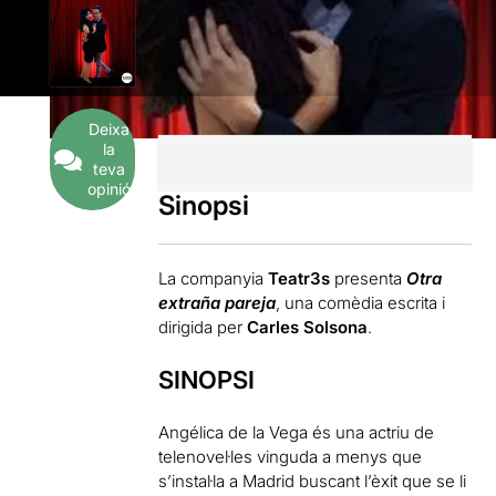
Deixa
la
teva
opinió
Sinopsi
La companyia
Teatr3s
presenta
Otra
extraña pareja
, una comèdia escrita i
dirigida per
Carles Solsona
.
SINOPSI
Angélica de la Vega és una actriu de
telenovel·les vinguda a menys que
s’instal·la a Madrid buscant l’èxit que se li