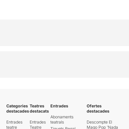
Categories
Teatres
Entrades
Ofertes
destacades
destacats
destacades
Abonaments
Entrades
Entrades
teatrals
Descompte El
teatre
Teatre
Mago Pop 'Nada
Tiquets Regal