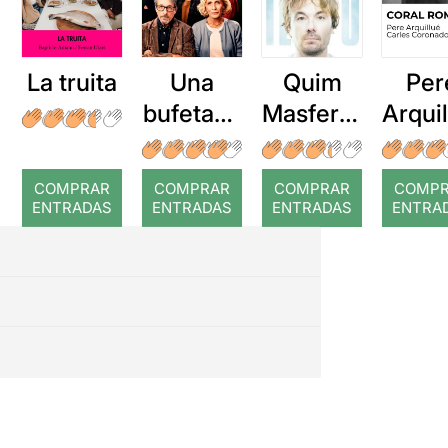
La truita
Una
Quim
Per
bufetada
Masferre
Arqui
a temps
r: Temps
: Cor
romp
COMPRAR
COMPRAR
COMPRAR
COMP
ENTRADAS
ENTRADAS
ENTRADAS
ENTRA