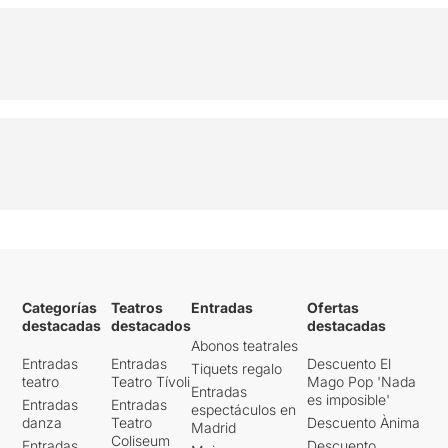
Categorías
Teatros
Entradas
Ofertas
destacadas
destacados
destacadas
Abonos teatrales
Entradas
Entradas
Descuento El
Tiquets regalo
teatro
Teatro Tívoli
Mago Pop 'Nada
Entradas
es imposible'
Entradas
Entradas
espectáculos en
danza
Teatro
Descuento Ànima
Madrid
Coliseum
Entradas
Descuento