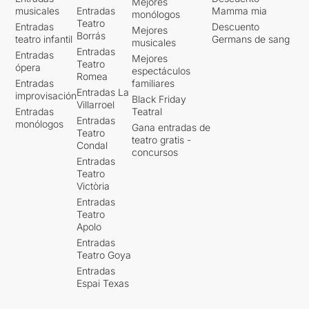
Mejores
musicales
Entradas
Mamma mia
monólogos
Teatro
Entradas
Descuento
Mejores
Borrás
teatro infantil
Germans de sang
musicales
Entradas
Entradas
Mejores
Teatro
ópera
espectáculos
Romea
Entradas
familiares
Entradas La
improvisación
Black Friday
Villarroel
Entradas
Teatral
Entradas
monólogos
Gana entradas de
Teatro
teatro gratis -
Condal
concursos
Entradas
Teatro
Victòria
Entradas
Teatro
Apolo
Entradas
Teatro Goya
Entradas
Espai Texas