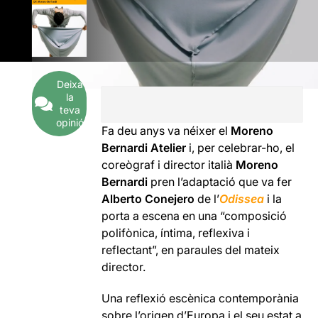
Deixa
la
teva
opinió
Fa deu anys va néixer el
Moreno
Bernardi Atelier
i, per celebrar-ho, el
coreògraf i director italià
Moreno
Bernardi
pren l’adaptació que va fer
Alberto Conejero
de l’
Odissea
i la
porta a escena en una “composició
polifònica, íntima, reflexiva i
reflectant”, en paraules del mateix
director.
Una reflexió escènica contemporània
sobre l’origen d’Europa i el seu estat a