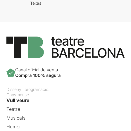
Texas
Canal oficial de venta
Compra 100% segura
Disseny i programació:
Copymouse
Vull veure
Teatre
Musicals
Humor