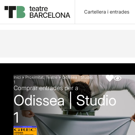
Cartellera i entrades
Descripció
Fitxa artística
Fotos i vídeos
Artic
Inici
»
Proximitat
,
Teatre
»
Odissea | Studio
1
Comprar entrades per a
Odissea | Studio
1