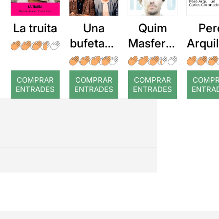
La truita
Una
Quim
Per
bufetada
Masferre
Arqui
a temps
r: Temps
: Cor
romp
COMPRAR
COMPRAR
COMPRAR
COMP
ENTRADES
ENTRADES
ENTRADES
ENTRA