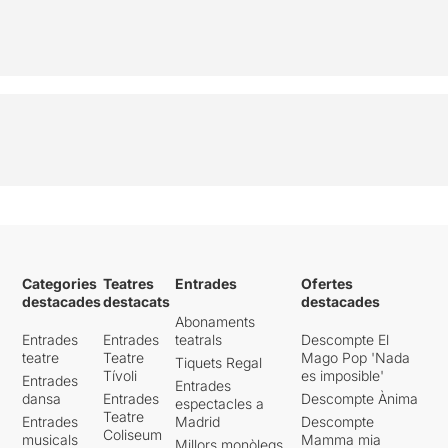
Categories
Teatres
Entrades
Ofertes
destacades
destacats
destacades
Abonaments
Entrades
Entrades
teatrals
Descompte El
teatre
Teatre
Mago Pop 'Nada
Tiquets Regal
Tívoli
es imposible'
Entrades
Entrades
dansa
Entrades
Descompte Ànima
espectacles a
Teatre
Entrades
Madrid
Descompte
Coliseum
musicals
Mamma mia
Millors monòlegs