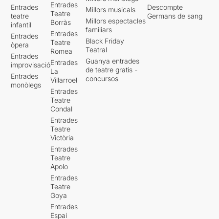
Entrades
Entrades
Descompte
Millors musicals
Teatre
teatre
Germans de sang
Millors espectacles
Borràs
infantil
familiars
Entrades
Entrades
Black Friday
Teatre
òpera
Teatral
Romea
Entrades
Guanya entrades
Entrades
improvisació
de teatre gratis -
La
Entrades
concursos
Villarroel
monòlegs
Entrades
Teatre
Condal
Entrades
Teatre
Victòria
Entrades
Teatre
Apolo
Entrades
Teatre
Goya
Entrades
Espai