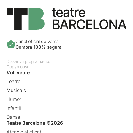
Canal oficial de venta
Compra 100% segura
Disseny i programació:
Copymouse
Vull veure
Teatre
Musicals
Humor
Infantil
Dansa
Teatre Barcelona ©2026
Atenció al client