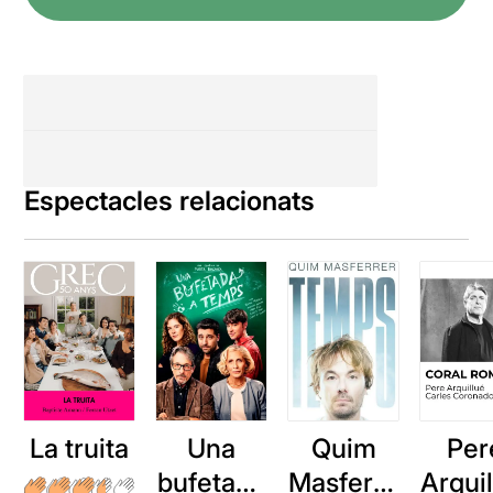
Espectacles relacionats
La truita
Una
Quim
Per
bufetada
Masferre
Arqui