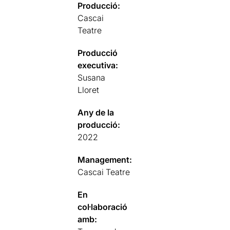
Producció:
Cascai
Teatre
Producció
executiva:
Susana
Lloret
Any de la
producció:
2022
Management:
Cascai Teatre
En
col·laboració
amb: