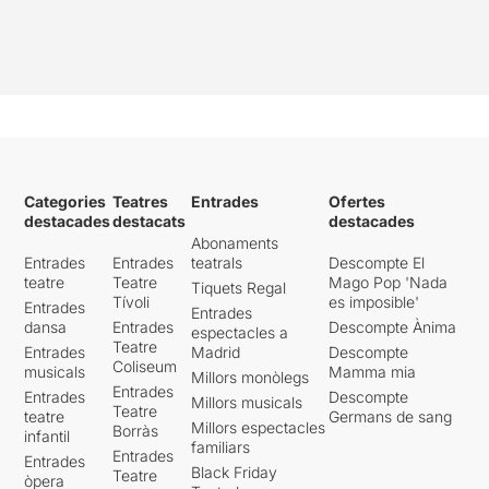
Categories
Teatres
Entrades
Ofertes
destacades
destacats
destacades
Abonaments
Entrades
Entrades
teatrals
Descompte El
teatre
Teatre
Mago Pop 'Nada
Tiquets Regal
Tívoli
es imposible'
Entrades
Entrades
dansa
Entrades
Descompte Ànima
espectacles a
Teatre
Entrades
Madrid
Descompte
Coliseum
musicals
Mamma mia
Millors monòlegs
Entrades
Entrades
Descompte
Millors musicals
Teatre
teatre
Germans de sang
Millors espectacles
Borràs
infantil
familiars
Entrades
Entrades
Black Friday
Teatre
òpera