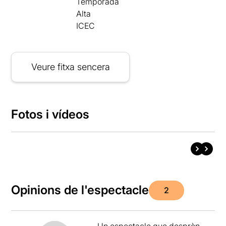
Temporada
Alta
ICEC
Veure fitxa sencera
Fotos i vídeos
Opinions de l'espectacle
2
Un espectacle que desprèn