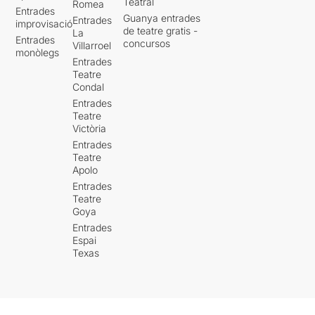
Teatral
Romea
Entrades
Guanya entrades
Entrades
improvisació
de teatre gratis -
La
Entrades
concursos
Villarroel
monòlegs
Entrades
Teatre
Condal
Entrades
Teatre
Victòria
Entrades
Teatre
Apolo
Entrades
Teatre
Goya
Entrades
Espai
Texas