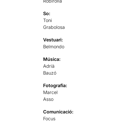
Robirol·la
So:
Toni
Grabolosa
Vestuari:
Belmondo
Música:
Adrià
Bauzó
Fotografia:
Marcel
Asso
Comunicació:
Focus