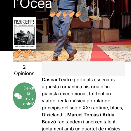
l'Oceà
2
Opinions
Cascai Teatre
porta als escenaris
aquesta romàntica història d’un
Deixa
pianista excepcional, tot fent un
la
teva
viatge per la música popular de
opinió
principis del segle XX: ragtime, blues,
Dixieland…
Marcel Tomàs i Adrià
Bauzó
fan tàndem i uneixen talent,
juntament amb un quartet de músics