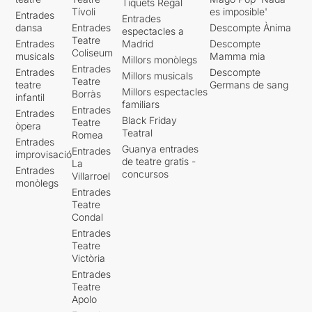
Tiquets Regal
Tívoli
es imposible'
Entrades
Entrades
dansa
Entrades
Descompte Ànima
espectacles a
Teatre
Entrades
Madrid
Descompte
Coliseum
musicals
Mamma mia
Millors monòlegs
Entrades
Entrades
Descompte
Millors musicals
Teatre
teatre
Germans de sang
Millors espectacles
Borràs
infantil
familiars
Entrades
Entrades
Black Friday
Teatre
òpera
Teatral
Romea
Entrades
Guanya entrades
Entrades
improvisació
de teatre gratis -
La
Entrades
concursos
Villarroel
monòlegs
Entrades
Teatre
Condal
Entrades
Teatre
Victòria
Entrades
Teatre
Apolo