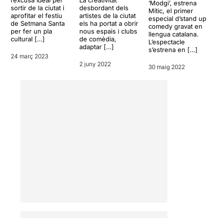
‘Modgi’, estrena
sortir de la ciutat i
desbordant dels
Mític, el primer
aprofitar el festiu
artistes de la ciutat
especial d’stand up
de Setmana Santa
els ha portat a obrir
comedy gravat en
per fer un pla
nous espais i clubs
llengua catalana.
cultural […]
de comèdia,
L’espectacle
adaptar […]
s’estrena en […]
24 març 2023
2 juny 2022
30 maig 2022