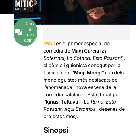
Deixa
la
teva
opinió
Mític
és el primer especial de
comèdia de
Magí Garcia
(
El
Soterrani, La Sotana, Està Passant
),
el còmic i guionista conegut per la
fiscalia com “
Magí Modgi
” i un dels
monologuistes més destacats de
l’anomenada “nova escena de la
comèdia catalana”. Està dirigit per
l’
Ignasi Taltavull
(La Ruina, Està
Passant, Aquí Estamos
i desenes de
projectes més
)
.
Sinopsi