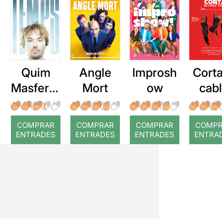
Quim
Angle
Improsh
Corta
Masferre
Mort
ow
cab
r: Temps
roj
COMPRAR
COMPRAR
COMPRAR
COMP
ENTRADES
ENTRADES
ENTRADES
ENTRA