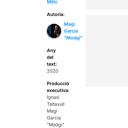
Mític
Autoria:
Magí
Garcia
"Modgi"
Any
del
text:
2020
Producció
executiva:
Ignasi
Taltavull
Magí
Garcia
"Modgi"