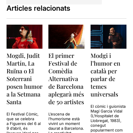
Articles relacionats
Mogdi, Judit
El primer
Modgi i
Martín, La
Festival de
l’humor en
Ruïna o El
Comèdia
català per
Soterrani
Alternativa
parlar de
posen humor
de Barcelona
temes
a la Setmana
aplegarà més
universals
Santa
de 50 artistes
El còmic i guionista
Magí Garcia Vidal
El Festival Còmic,
L’escena de
(L’Hospitalet de
que se celebra
l’humorisme està
Llobregat, 1983),
a Figueres del 6 al
vivint un moment
conegut
9 d’abril, és
daurat a Barcelona.
popularment com
l’excusa ideal per
La creativitat