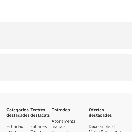
Categories
Teatres
Entrades
Ofertes
destacades
destacats
destacades
Abonaments
Entrades
Entrades
teatrals
Descompte El
teatre
Teatre
Mago Pop 'Nada