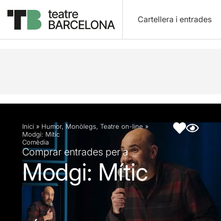
Cartellera i entrades
Descripció
Fitxa artística
Fotos i vídeos
Artic
Inici
»
Humor
,
Monòlegs
,
Teatre on-line
»
Modgi: Mític
Comèdia
Comprar entrades per a
Modgi: Mític