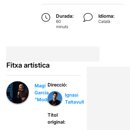
Durada:
Idioma:
60
Català
minuts
Fitxa artística
Direcció:
Magí
Garcia
Ignasi
"Modgi"
Taltavull
Títol
original: