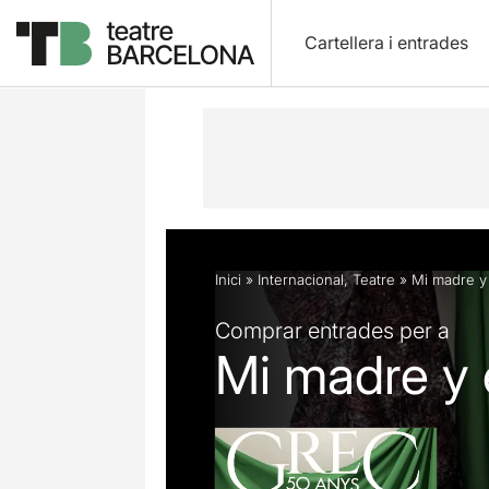
Cartellera i entrades
Descripció
Fitxa artística
Fotos i 
Inici
»
Internacional
,
Teatre
»
Mi madre y 
Comprar entrades per a
Mi madre y 