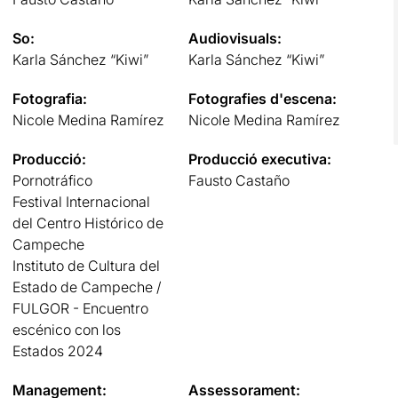
So:
Audiovisuals:
Karla Sánchez “Kiwi”
Karla Sánchez “Kiwi”
Fotografia:
Fotografies d'escena:
Nicole Medina Ramírez
Nicole Medina Ramírez
Producció:
Producció executiva:
Pornotráfico
Fausto Castaño
Festival Internacional
del Centro Histórico de
Campeche
Instituto de Cultura del
Estado de Campeche /
FULGOR - Encuentro
escénico con los
Estados 2024
Management:
Assessorament: