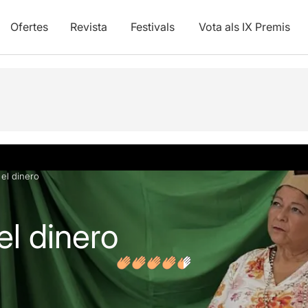
Ofertes
Revista
Festivals
Vota als IX Premis
vídeos
Opinions
el dinero
el dinero