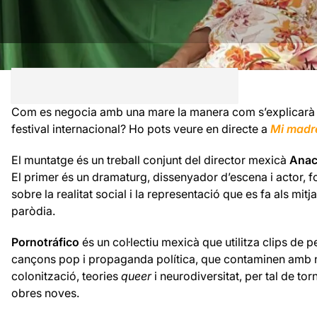
Com es negocia amb una mare la manera com s’explicarà la
festival internacional? Ho pots veure en directe a
Mi madre
El muntatge és un treball conjunt del director mexicà
Anac
El primer és un dramaturg, dissenyador d’escena i actor, fo
sobre la realitat social i la representació que es fa als mitjan
paròdia.
Pornotráfico
és un col·lectiu mexicà que utilitza clips de p
cançons pop i propaganda política, que contaminen amb nar
colonització, teories
queer
i neurodiversitat, per tal de to
obres noves.