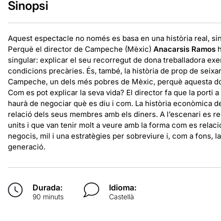
Sinopsi
Aquest espectacle no només es basa en una història real, sin
Perquè el director de Campeche (Mèxic)
Anacarsis Ramos
h
singular: explicar el seu recorregut de dona treballadora ex
condicions precàries. És, també, la història de prop de seixan
Campeche, un dels més pobres de Mèxic, perquè aquesta don
Com es pot explicar la seva vida? El director fa que la porti
haurà de negociar què es diu i com. La història econòmica de l
relació dels seus membres amb els diners. A l’escenari es r
units i que van tenir molt a veure amb la forma com es relac
negocis, mil i una estratègies per sobreviure i, com a fons, la 
generació.
Durada:
Idioma:
90 minuts
Castellà