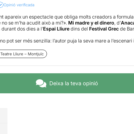
Opinió verificada
ant apareix un espectacle que obliga molts creadors a formul
no se m’ha acudit això a mi?».
Mi madre y el dinero
, d’
Anac
durant dos dies a l’
Espai Lliure
dins del
Festival Grec
de Bar
o pot ser més senzilla: l’autor puja la seva mare a l’escenari 
lts tenim mares que pertanyen a una generació marcada per 
i familiars extraordinàries. Històries que mereixerien ser exp
Teatre Lliure – Montjuïc
m a mare
Josefina
Orlaineta
, una dona capaç de compartir le
ràcia, dignitat i humilitat que desarma qualsevol espectador.
és profundament tràgic i extraordinàriament divertit. Aquesta 
 aconseguir que el dolor no expulsi l’humor, sinó que hi convisq
Deixa la teva opinió
Que les dificultats econòmiques, familiars i vitals no impedeixin
que neix del reconeixement compartit de la condició humana.
gnètica presència de Josefina no explicaria, per si sola, la q
carsis Ramos. Perquè el veritable miracle de
Mi madre y el di
liar en un retrat lúcid de la societat contemporània. El cread
 fils de l’autoficció, el documental escènic i el metateatre fins
 espontani però dramatúrgicament precís.