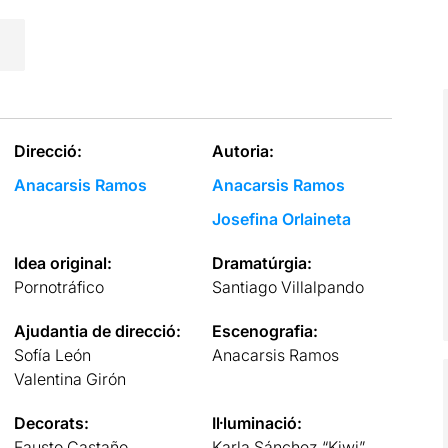
Direcció:
Autoria:
Anacarsis Ramos
Anacarsis Ramos
Josefina Orlaineta
Idea original:
Dramatúrgia:
Pornotráfico
Santiago Villalpando
Ajudantia de direcció:
Escenografia:
Sofía León
Anacarsis Ramos
Valentina Girón
Decorats:
Il·luminació:
Fausto Castaño
Karla Sánchez “Kiwi”