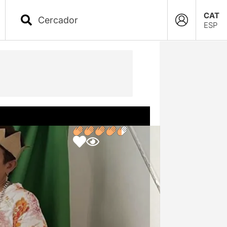
CAT
ESP