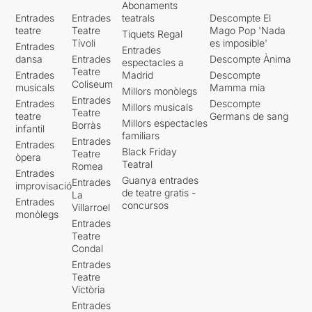
Abonaments
Entrades
Entrades
teatrals
Descompte El
teatre
Teatre
Mago Pop 'Nada
Tiquets Regal
Tívoli
es imposible'
Entrades
Entrades
dansa
Entrades
Descompte Ànima
espectacles a
Teatre
Entrades
Madrid
Descompte
Coliseum
musicals
Mamma mia
Millors monòlegs
Entrades
Entrades
Descompte
Millors musicals
Teatre
teatre
Germans de sang
Millors espectacles
Borràs
infantil
familiars
Entrades
Entrades
Black Friday
Teatre
òpera
Teatral
Romea
Entrades
Guanya entrades
Entrades
improvisació
de teatre gratis -
La
Entrades
concursos
Villarroel
monòlegs
Entrades
Teatre
Condal
Entrades
Teatre
Victòria
Entrades