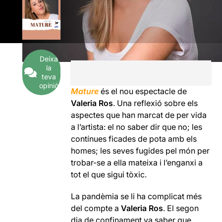
Deixa
la
teva
opinió
Mature
és el nou espectacle de
Valeria Ros
. Una reflexió sobre els
aspectes que han marcat de per vida
a l’artista: el no saber dir que no; les
contínues ficades de pota amb els
homes; les seves fugides pel món per
trobar-se a ella mateixa i l’enganxi a
tot el que sigui tòxic.
La pandèmia se li ha complicat més
del compte a
Valeria Ros
. El segon
dia de confinament va saber que