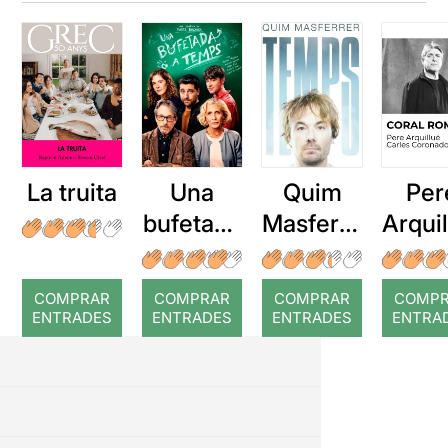
La truita
Una
Quim
Per
bufetada
Masferre
Arqui
a temps
r: Temps
: Cor
romp
COMPRAR
COMPRAR
COMPRAR
COMP
ENTRADES
ENTRADES
ENTRADES
ENTRA