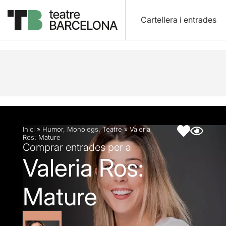
Cartellera i entrades
Descripció
Fitxa artística
Inici
»
Humor
,
Monòlegs
,
Teatre
»
Valeria
Ros: Mature
Comprar entrades per a
Valeria Ros:
Mature