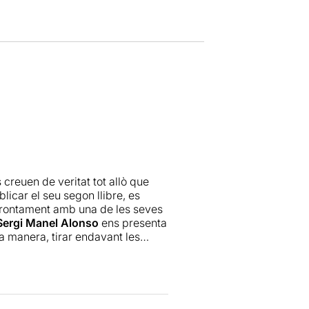
 creuen de veritat tot allò que
licar el seu segon llibre, es
nfrontament amb una de les seves
Sergi Manel Alonso
ens presenta
a manera, tirar endavant les
a
María Asensio
, i un ritme
uells petits muntatges que ens