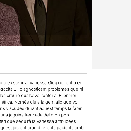
tora existencial Vanessa Giugino, entra en
ls escolta… I diagnosticant problemes que ni
los creure qualsevol tonteria. El primer
entífica. Només diu a la gent allò que vol
cions viscudes durant aquest temps la faran
a, una joguina trencada del món pop
teri que seduirà la Vanessa amb idees
uest joc entraran diferents pacients amb