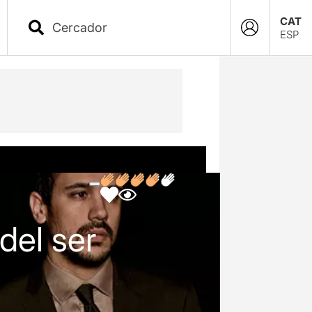
CAT
ESP
del ser