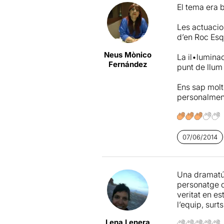
El tema era b
Les actuacio
d’en Roc Esq
Neus Mònico
La il•lumina
Fernández
punt de llum
Ens sap molt
personalment 
07/06/2014
Una dramatúr
personatge d
veritat en es
l’equip, surt
Lena Lenera