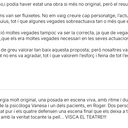
o,i podia haver estat una obra si més no original, però el resul
ns van ser fluixetes. No em vaig creure cap personatge, l’ac
uius, tot i que algunes vegades sobreactuava tan o més que
ció moltes vegades tampoc va ser la correcta, ja que de vega
 ,que els era moltes vegades necessari en les seves actuacio
 de greu valorar tan baix aquesta proposta; però nosaltres va
no ens va agradar, tot i que valorem l’esforç i feina de tot l’e
gia molt original, una posada en escena viva, amb ritme i du
e la psicóloga Vanesa i un dels pacients, en Roger. Dos per
tat pur i els quatre defensen una escena final que els deixa a tot
s amb la veritat tocante la pell… VISCA EL TEATRE!!!