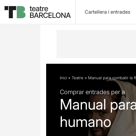
Cartellera i entrades
Descripció
Fitxa artística
Fotos i 
Inici
»
Teatre
»
Manual para combatir la 
Comprar entrades per a
Manual para
humano