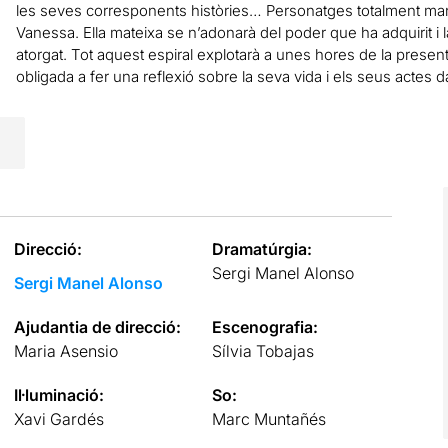
les seves corresponents històries… Personatges totalment man
Vanessa. Ella mateixa se n’adonarà del poder que ha adquirit i la
atorgat. Tot aquest espiral explotarà a unes hores de la presenta
obligada a fer una reflexió sobre la seva vida i els seus actes 
Direcció:
Dramatúrgia:
Sergi Manel Alonso
Sergi Manel Alonso
Ajudantia de direcció:
Escenografia:
Maria Asensio
Sílvia Tobajas
Il·luminació:
So:
Xavi Gardés
Marc Muntañés