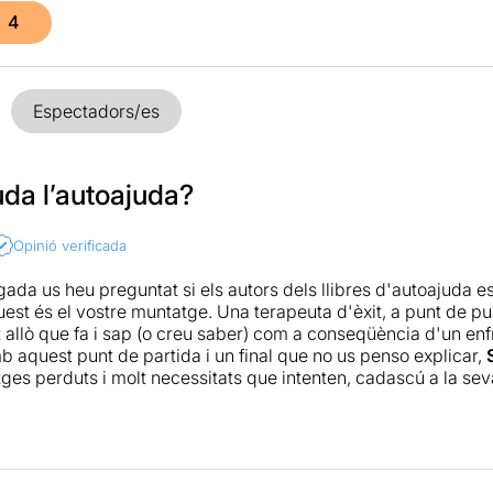
4
Espectadors/es
uda l’autoajuda?
Opinió verificada
ada us heu preguntat si els autors dels llibres d'autoajuda es
est és el vostre muntatge. Una terapeuta d'èxit, a punt de pub
t allò que fa i sap (o creu saber) com a conseqüència d'un e
b aquest punt de partida i un final que no us penso explicar,
ges perduts i molt necessitats que intenten, cadascú a la sev
 Amb unes interpretacions magnífiques, especialment la de l
nual para combatir la flaqueza del ser humano
és un d'aq
ns moments.
ió (en castellà)