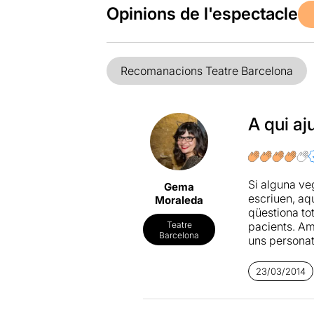
Opinions de l'espectacle
Recomanacions Teatre Barcelona
A qui aj
Si alguna veg
Gema
escriuen, aqu
Moraleda
qüestiona to
pacients. Am
Teatre
Barcelona
uns personat
seves vides.
trepidant,
Ma
23/03/2014
regalen gra
Més informac