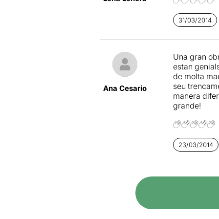
31/03/2014
Una gran obr
estan genials
de molta madu
seu trencame
Ana Cesario
manera difer
grande!
23/03/2014