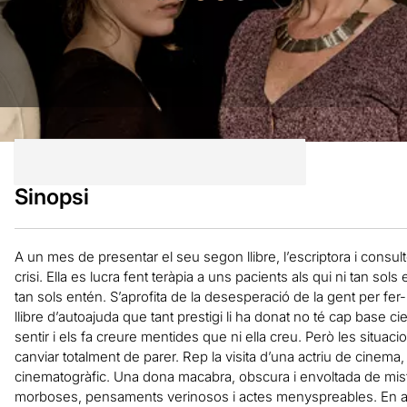
Sinopsi
A un mes de presentar el seu segon llibre, l’escriptora i consul
crisi. Ella es lucra fent teràpia a uns pacients als qui ni tan so
tan sols entén. S’aprofita de la desesperació de la gent per fer-
llibre d’autoajuda que tant prestigi li ha donat no té cap base ci
sentir i els fa creure mentides que ni ella creu. Però les situa
canviar totalment de parer. Rep la visita d’una actriu de cinem
cinematogràfic. Una dona macabra, obscura i envoltada de mis
morboses, pensaments verinosos i actes menyspreables. En aq