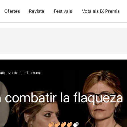
Ofertes
Revista
Festivals
Vota als IX Premis
vídeos
Opinions
flaqueza del ser humano
 combatir la flaqueza 