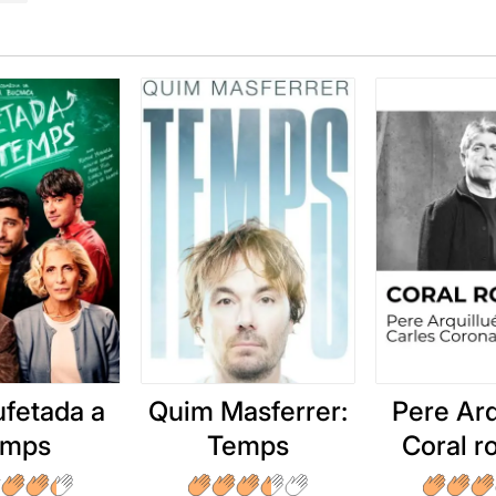
hi érem hem participat i hem gaudit i aplaudit de valent.
e per a tota la família
, programat a l'Escenari Joan Brossa, i
 2020.
ure la ressenya original, només cal clicar en aquest
ENLLAÇ
ufetada a
Quim Masferrer:
Pere Arq
emps
Temps
Coral 