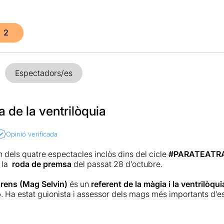
2
Espectadors/es
 de la ventrilòquia
Opinió verificada
n dels quatre espectacles inclòs dins del cicle
#PARATEATR
 la
roda de premsa
del passat 28 d’octubre.
orens (Mag Selvin)
és un
referent de la màgia i la ventrilòq
ó
. Ha estat guionista i assessor dels mags més importants d’esp
 a TVE amb Juan Tamariz i a TV3 amb el Màgic Andreu o el M
mb Hauson durant força temps, i recentment, ha treballat t