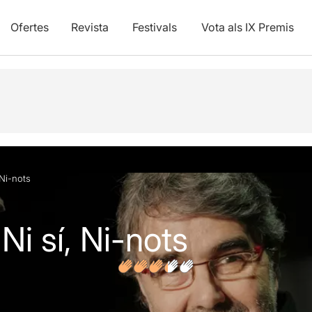
Ofertes
Revista
Festivals
Vota als IX Premis
vídeos
Opinions
 Ni-nots
Ni sí, Ni-nots