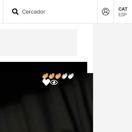
CAT
ESP