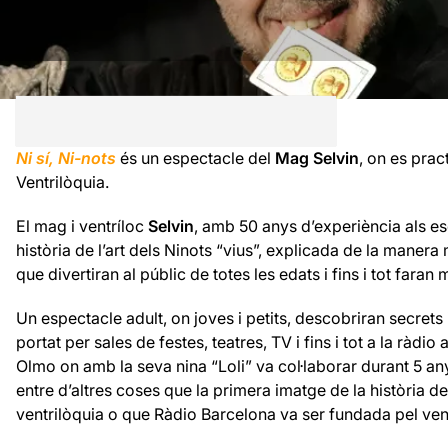
Ni sí, Ni-not
s
és un espectacle del
Mag Selvin
, on es prac
Ventrilòquia.
El mag i ventríloc
Selvin
, amb 50 anys d’experiència als es
història de l’art dels Ninots “vius”, explicada de la maner
que divertiran al públic de totes les edats i fins i tot faran 
Un espectacle adult, on joves i petits, descobriran secrets 
portat per sales de festes, teatres, TV i fins i tot a la ràd
Olmo on amb la seva nina “Loli” va col·laborar durant 5 any
entre d’altres coses que la primera imatge de la història de
ventrilòquia o que Ràdio Barcelona va ser fundada pel ve