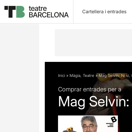
Cartellera i entrades
Descripció
Fitxa artística
Fotos i 
Inici
»
Màgia
,
Teatre
»
Mag Selvin: Ni sí,
Comprar entrades per a
Mag Selvin: 