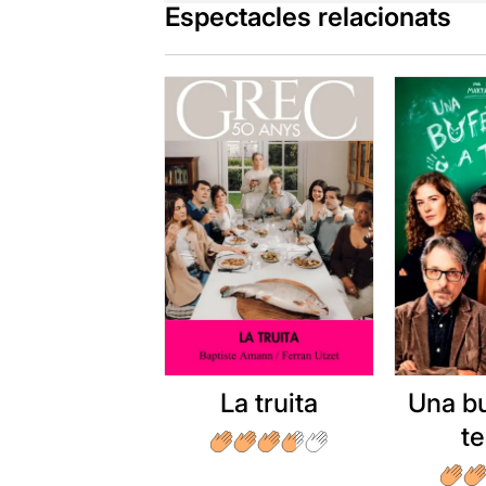
Espectacles relacionats
però els que 
Un espectacl
de gener de
Per poder ve
La truita
Una b
t