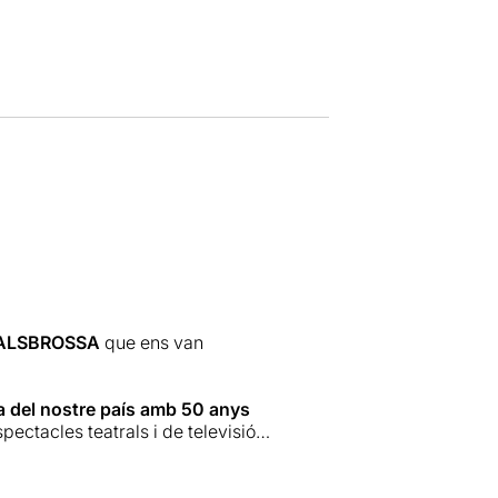
ALSBROSSA
que ens van
uia del nostre país amb 50 anys
ectacles teatrals i de televisió.
ag Lari. Va començar a fer màgia
ambé d’assessor amb el Mago Pop.