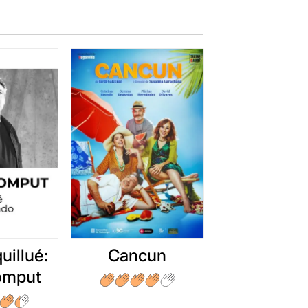
 que es podrà veure fins al dia 6
uillué:
Cancun
romput