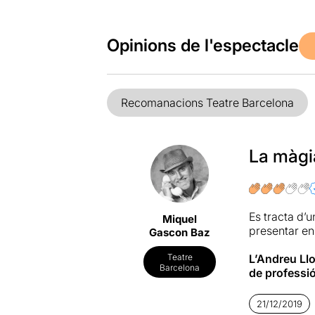
Opinions de l'espectacle
Recomanacions Teatre Barcelona
La màgia
Es tracta d’u
Miquel
presentar en
Gascon Baz
L’Andreu Ll
Teatre
Barcelona
de professi
Va treballar
en parella a
21/12/2019