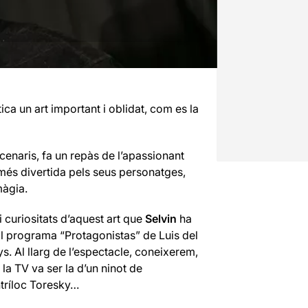
tica un art important i oblidat, com es la
cenaris, fa un repàs de l’apassionant
a més divertida pels seus personatges,
màgia.
i curiositats d’aquest art que
Selvin
ha
io al programa “Protagonistas” de Luis del
s. Al llarg de l’espectacle, coneixerem,
 la TV va ser la d’un ninot de
ntríloc Toresky…