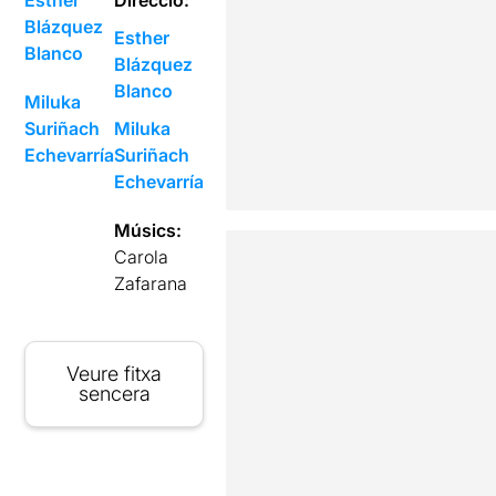
Esther
Direcció:
Blázquez
Esther
Blanco
Blázquez
Blanco
Miluka
Suriñach
Miluka
Echevarría
Suriñach
Echevarría
Músics:
Carola
Zafarana
Veure fitxa
sencera