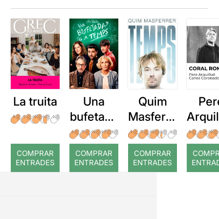
La truita
Una
Quim
Per
bufetada
Masferre
Arqui
a temps
r: Temps
: Cor
romp
COMPRAR
COMPRAR
COMPRAR
COMP
ENTRADES
ENTRADES
ENTRADES
ENTRA