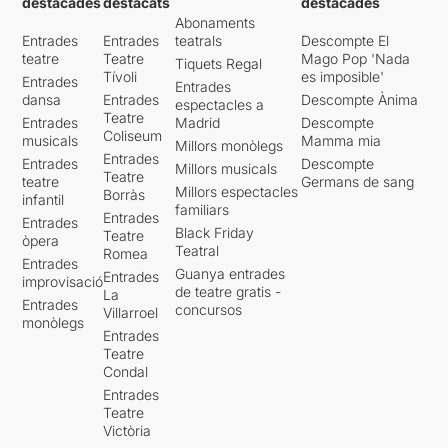
destacades
destacats
destacades
Abonaments
Entrades
Entrades
teatrals
Descompte El
teatre
Teatre
Mago Pop 'Nada
Tiquets Regal
Tívoli
es imposible'
Entrades
Entrades
dansa
Entrades
Descompte Ànima
espectacles a
Teatre
Entrades
Madrid
Descompte
Coliseum
musicals
Mamma mia
Millors monòlegs
Entrades
Entrades
Descompte
Millors musicals
Teatre
teatre
Germans de sang
Millors espectacles
Borràs
infantil
familiars
Entrades
Entrades
Black Friday
Teatre
òpera
Teatral
Romea
Entrades
Guanya entrades
Entrades
improvisació
de teatre gratis -
La
Entrades
concursos
Villarroel
monòlegs
Entrades
Teatre
Condal
Entrades
Teatre
Victòria