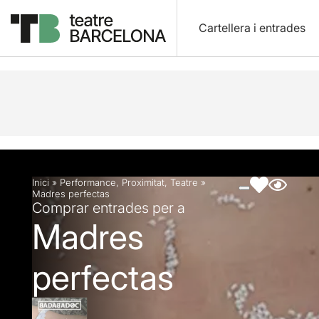
Cartellera i entrades
Descripció
Fitxa artística
Fotos i vídeos
Inici
»
Performance
,
Proximitat
,
Teatre
»
Madres perfectas
Comprar entrades per a
Madres
perfectas