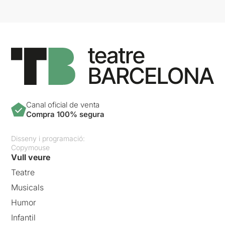
Canal oficial de venta
Compra 100% segura
Disseny i programació:
Copymouse
Vull veure
Teatre
Musicals
Humor
Infantil