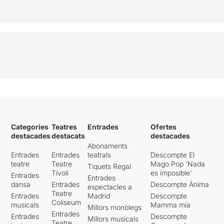
Categories
Teatres
Entrades
Ofertes
destacades
destacats
destacades
Abonaments
Entrades
Entrades
teatrals
Descompte El
teatre
Teatre
Mago Pop 'Nada
Tiquets Regal
Tívoli
es imposible'
Entrades
Entrades
dansa
Entrades
Descompte Ànima
espectacles a
Teatre
Entrades
Madrid
Descompte
Coliseum
musicals
Mamma mia
Millors monòlegs
Entrades
Entrades
Descompte
Millors musicals
Teatre