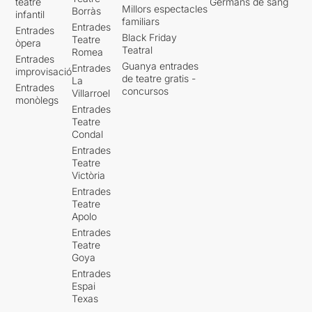
teatre
Germans de sang
Millors espectacles
Borràs
infantil
familiars
Entrades
Entrades
Black Friday
Teatre
òpera
Teatral
Romea
Entrades
Guanya entrades
Entrades
improvisació
de teatre gratis -
La
Entrades
concursos
Villarroel
monòlegs
Entrades
Teatre
Condal
Entrades
Teatre
Victòria
Entrades
Teatre
Apolo
Entrades
Teatre
Goya
Entrades
Espai
Texas