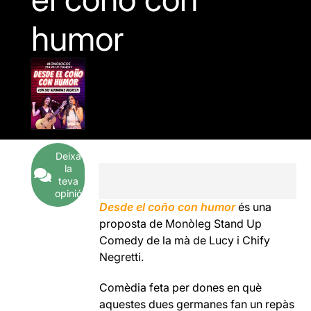
humor
Deixa
la
teva
opinió
Desde el coño con humor
és una
proposta de Monòleg Stand Up
Comedy de la mà de Lucy i Chify
Negretti.
Comèdia feta per dones en què
aquestes dues germanes fan un repàs