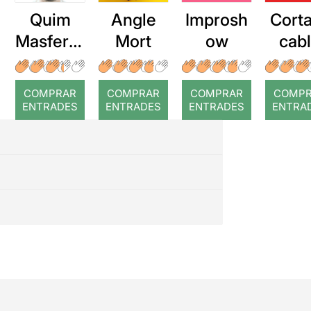
Quim
Angle
Improsh
Corta
Masferre
Mort
ow
cab
r: Temps
roj
COMPRAR
COMPRAR
COMPRAR
COMP
ENTRADES
ENTRADES
ENTRADES
ENTRA