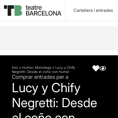
Cartellera i entrades
Descripció
Fitxa artística
Inici
»
Humor
,
Monòlegs
»
Lucy y Chify
Negretti: Desde el coño con humor
Comprar entrades per a
Lucy y Chify
Negretti: Desde
el coño con