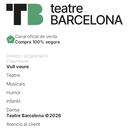
Canal oficial de venta
Compra 100% segura
Disseny i programació:
Copymouse
Vull veure
Teatre
Musicals
Humor
Infantil
Dansa
Teatre Barcelona ©2026
Atenció al client