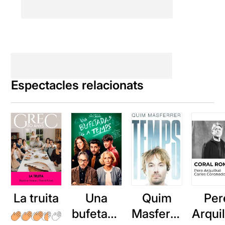
Espectacles relacionats
La truita
Una
Quim
Per
bufetada
Masferre
Arqui