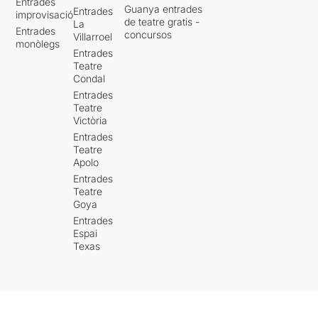
Entrades
Guanya entrades
Entrades
improvisació
de teatre gratis -
La
Entrades
concursos
Villarroel
monòlegs
Entrades
Teatre
Condal
Entrades
Teatre
Victòria
Entrades
Teatre
Apolo
Entrades
Teatre
Goya
Entrades
Espai
Texas