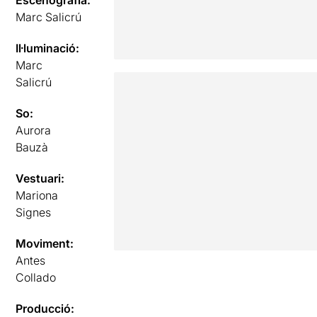
Marc Salicrú
Il·luminació:
Marc
Salicrú
So:
Aurora
Bauzà
Vestuari:
Mariona
Signes
Moviment:
Antes
Collado
Producció: