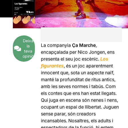
Deixa
La companyia
Ça Marche
,
la
teva
encapçalada per Nico Jongen, ens
opinió
presenta el seu joc escènic.
Los
figurantes
, és un joc aparentment
innocent que, sota un aspecte naïf,
manté la profunditat de ritus antics,
amb les seves normes i tabús. Com
els contes que ens han estat llegats.
Qui juga en escena són nenes i nens,
ocupant un espai de llibertat. Juguen
sense parar, són creadors
incansables. Nosaltres, els adults i
espectadors de la funció, hi estem