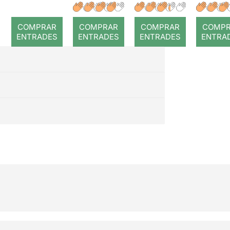
a temps
r: Temps
: Cor
romp
COMPRAR
COMPRAR
COMPRAR
COMP
ENTRADES
ENTRADES
ENTRADES
ENTRA