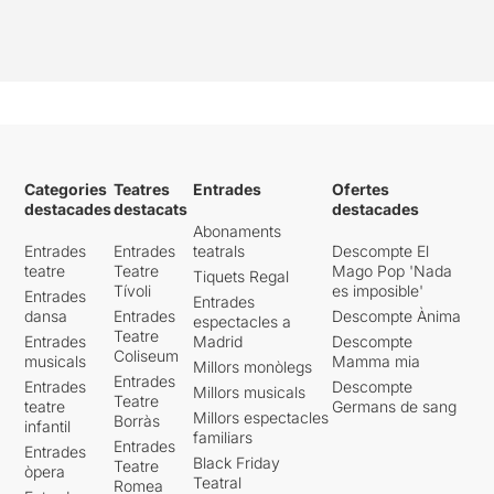
Categories
Teatres
Entrades
Ofertes
destacades
destacats
destacades
Abonaments
Entrades
Entrades
teatrals
Descompte El
teatre
Teatre
Mago Pop 'Nada
Tiquets Regal
Tívoli
es imposible'
Entrades
Entrades
dansa
Entrades
Descompte Ànima
espectacles a
Teatre
Entrades
Madrid
Descompte
Coliseum
musicals
Mamma mia
Millors monòlegs
Entrades
Entrades
Descompte
Millors musicals
Teatre
teatre
Germans de sang
Millors espectacles
Borràs
infantil
familiars
Entrades
Entrades
Black Friday
Teatre
òpera
Teatral
Romea