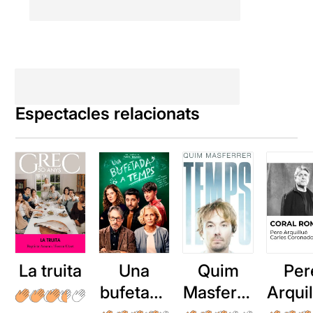
Espectacles relacionats
La truita
Una
Quim
Per
bufetada
Masferre
Arqui