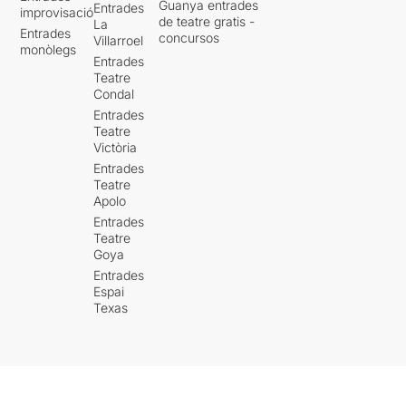
Guanya entrades
Entrades
improvisació
de teatre gratis -
La
Entrades
concursos
Villarroel
monòlegs
Entrades
Teatre
Condal
Entrades
Teatre
Victòria
Entrades
Teatre
Apolo
Entrades
Teatre
Goya
Entrades
Espai
Texas