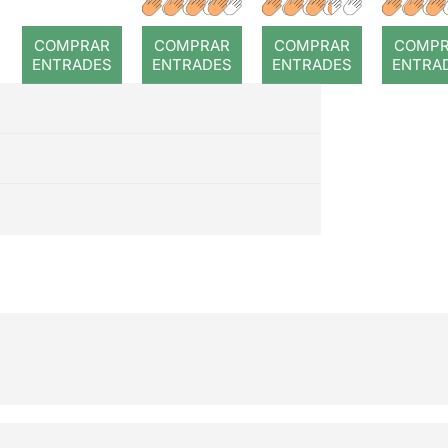
a temps
r: Temps
: Cor
romp
COMPRAR
COMPRAR
COMPRAR
COMP
ENTRADES
ENTRADES
ENTRADES
ENTRA