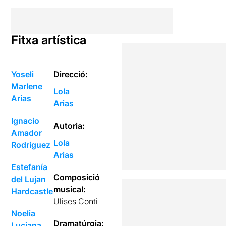
Fitxa artística
Yoseli
Direcció:
Marlene
Lola
Arias
Arias
Ignacio
Autoria:
Amador
Lola
Rodriguez
Arias
Estefanía
Composició
del Lujan
musical:
Hardcastle
Ulises Conti
Noelia
Dramatúrgia:
Luciana