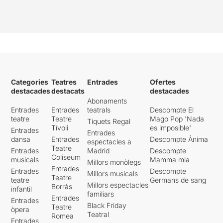
Categories
Teatres
Entrades
Ofertes
destacades
destacats
destacades
Abonaments
Entrades
Entrades
teatrals
Descompte El
teatre
Teatre
Mago Pop 'Nada
Tiquets Regal
Tívoli
es imposible'
Entrades
Entrades
dansa
Entrades
Descompte Ànima
espectacles a
Teatre
Entrades
Madrid
Descompte
Coliseum
musicals
Mamma mia
Millors monòlegs
Entrades
Entrades
Descompte
Millors musicals
Teatre
teatre
Germans de sang
Millors espectacles
Borràs
infantil
familiars
Entrades
Entrades
Black Friday
Teatre
òpera
Teatral
Romea
Entrades