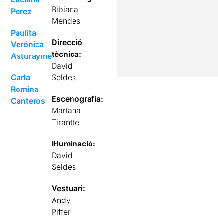
Bibiana
Perez
Mendes
Paulita
Direcció
Verónica
tècnica:
Asturayme
David
Carla
Seldes
Romina
Escenografia:
Canteros
Mariana
Tirantte
Il·luminació:
David
Seldes
Vestuari:
Andy
Piffer