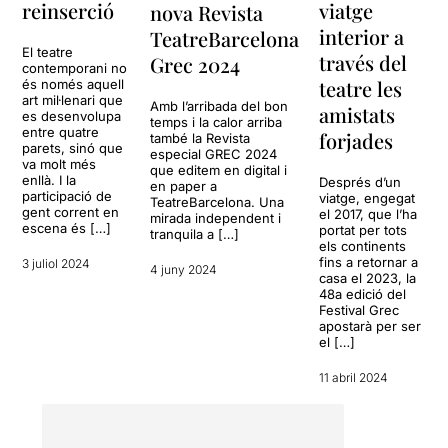
reinserció
viatge
nova Revista
interior a
TeatreBarcelona
El teatre
través del
Grec 2024
contemporani no
teatre les
és només aquell
art mil·lenari que
Amb l’arribada del bon
amistats
es desenvolupa
temps i la calor arriba
entre quatre
forjades
també la Revista
parets, sinó que
especial GREC 2024
va molt més
que editem en digital i
enllà. I la
Després d’un
en paper a
participació de
viatge, engegat
TeatreBarcelona. Una
gent corrent en
el 2017, que l’ha
mirada independent i
escena és […]
portat per tots
tranquila a […]
els continents
fins a retornar a
3 juliol 2024
4 juny 2024
casa el 2023, la
48a edició del
Festival Grec
apostarà per ser
el […]
11 abril 2024