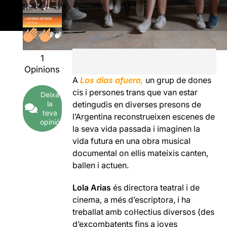
1
Opinions
A
Los días afuera,
un grup de dones
cis
i persones trans que van estar
Deixa
la
detingudis en diverses presons de
teva
l’Argentina reconstrueixen escenes de
opinió
la seva vida passada i imaginen la
vida futura en una obra musical
documental on ellis mateixis canten,
ballen i actuen.
Lola Arias
és directora teatral i de
cinema, a més d’escriptora, i ha
treballat amb col·lectius diversos (des
d’excombatents fins a joves