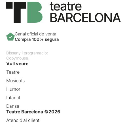
Canal oficial de venta
Compra 100% segura
Disseny i programació:
Copymouse
Vull veure
Teatre
Musicals
Humor
Infantil
Dansa
Teatre Barcelona ©2026
Atenció al client