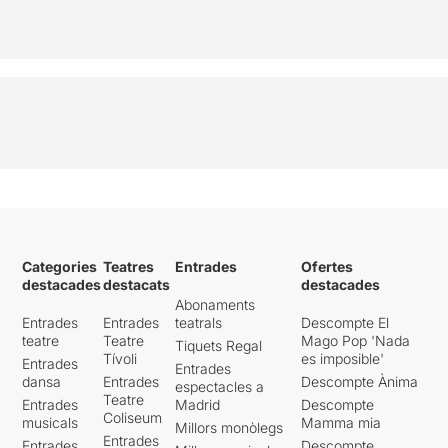
Categories
Teatres
Entrades
Ofertes
destacades
destacats
destacades
Abonaments
Entrades
Entrades
teatrals
Descompte El
teatre
Teatre
Mago Pop 'Nada
Tiquets Regal
Tívoli
es imposible'
Entrades
Entrades
dansa
Entrades
Descompte Ànima
espectacles a
Teatre
Entrades
Madrid
Descompte
Coliseum
musicals
Mamma mia
Millors monòlegs
Entrades
Entrades
Descompte