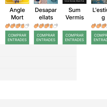
Angle
Desapar
Sum
L'esti
Mort
ellats
Vermis
g
COMPRAR
COMPRAR
COMPRAR
COMP
ENTRADES
ENTRADES
ENTRADES
ENTRA