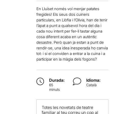
En Lluïset només vol menjar patates
fregides! Els seus dos cuiners
particulars, en Llòfia i l’Olívia, han de tenir
l’àpat a punt a qualsevol hora del dia i
cada nou intent per fer-li tastar alguna
cosa diferent acaba en un autèntic
desastre. Però quan ja estan a punt de
rendir-se, una idea inesperada ho canvia
tot: i si el conviden a entrar a la cuina i a
participar en la màgia dels fogons?
Durada:
Idioma:
65
Català
minuts
Totes les novetats de teatre
familiar al teu correu un cop al