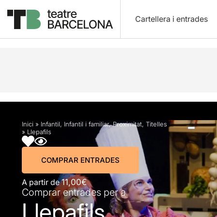
Cartellera i entrades
Descripció
Horaris
Fitxa artística
Fotos i víd
Inici
»
Infantil
,
Infantil i familiar
,
Proximitat
,
Titelles
»
Llepafils
COMPRAR ENTRADES
A partir de
11,00€
Comprar entrades per a
Llepafils