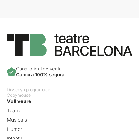
Canal oficial de venta
Compra 100% segura
Disseny i programació:
Copymouse
Vull veure
Teatre
Musicals
Humor
Infantil