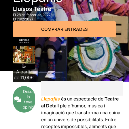
Lluïsos Teatre
El 28 de febrer de 2027
El 28/2/2027
COMPRAR ENTRADES
A partir
de
11,00€
Deixa
la
Llepafils
és un espectacle de
Teatre
teva
al Detall
ple d’humor, música i
opinió
imaginació que transforma una cuina
en un univers de possibilitats. Entre
receptes impossibles, aliments que