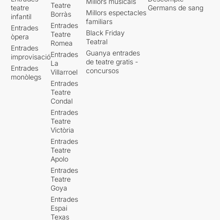
Millors musicals
Teatre
teatre
Germans de sang
Millors espectacles
Borràs
infantil
familiars
Entrades
Entrades
Black Friday
Teatre
òpera
Teatral
Romea
Entrades
Guanya entrades
Entrades
improvisació
de teatre gratis -
La
Entrades
concursos
Villarroel
monòlegs
Entrades
Teatre
Condal
Entrades
Teatre
Victòria
Entrades
Teatre
Apolo
Entrades
Teatre
Goya
Entrades
Espai
Texas