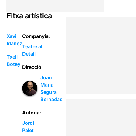
Fitxa artística
Xavi
Companyia:
Idàñez
Teatre al
Detall
Txell
Botey
Direcció:
Joan
Maria
Segura
Bernadas
Autoria:
Jordi
Palet