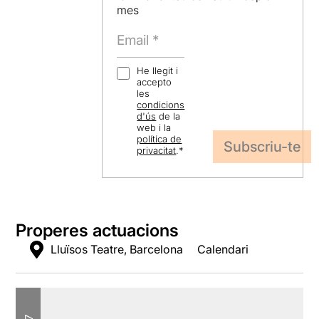
mes
He llegit i
accepto
les
condicions
d'ús
de la
web i la
política de
privacitat
.
*
Properes actuacions
Lluïsos Teatre, Barcelona
Calendari