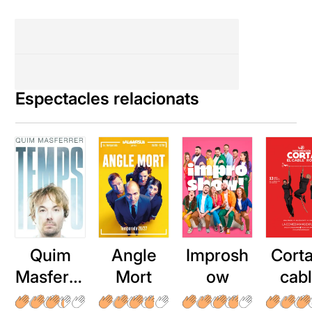
Espectacles relacionats
Quim
Angle
Improsh
Corta
Masferre
Mort
ow
cab
r: Temps
roj