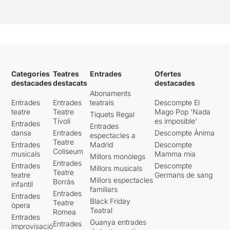
Categories
Teatres
Entrades
Ofertes
destacades
destacats
destacades
Abonaments
Entrades
Entrades
teatrals
Descompte El
teatre
Teatre
Mago Pop 'Nada
Tiquets Regal
Tívoli
es imposible'
Entrades
Entrades
dansa
Entrades
Descompte Ànima
espectacles a
Teatre
Entrades
Madrid
Descompte
Coliseum
musicals
Mamma mia
Millors monòlegs
Entrades
Entrades
Descompte
Millors musicals
Teatre
teatre
Germans de sang
Millors espectacles
Borràs
infantil
familiars
Entrades
Entrades
Black Friday
Teatre
òpera
Teatral
Romea
Entrades
Guanya entrades
Entrades
improvisació