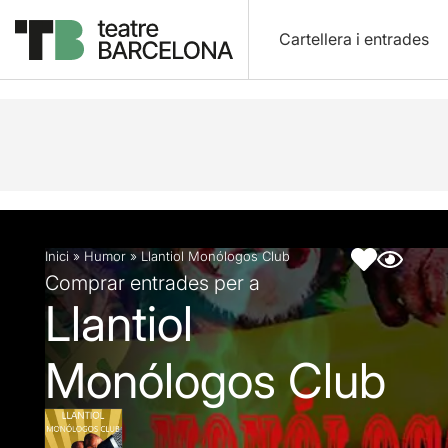
Cartellera i entrades
Descripció
Fitxa artística
Inici
»
Humor
»
Llantiol Monólogos Club
Comprar entrades per a
Llantiol
Monólogos Club