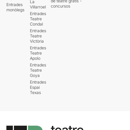
de teatre gratis -
La
Entrades
concursos
Villarroel
monòlegs
Entrades
Teatre
Condal
Entrades
Teatre
Victòria
Entrades
Teatre
Apolo
Entrades
Teatre
Goya
Entrades
Espai
Texas