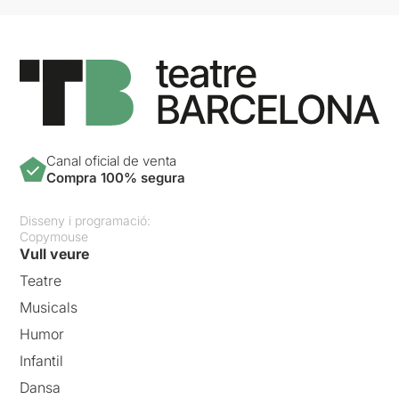
Canal oficial de venta
Compra 100% segura
Disseny i programació:
Copymouse
Vull veure
Teatre
Musicals
Humor
Infantil
Dansa