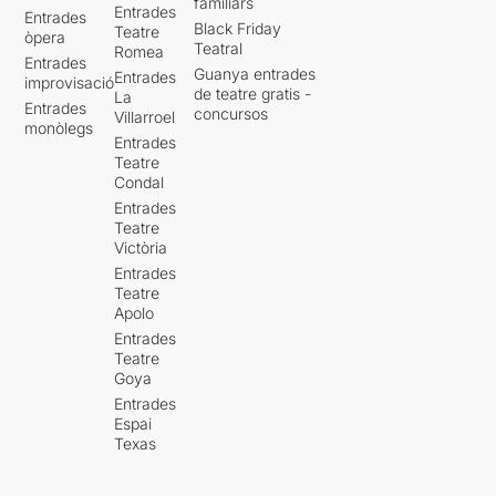
familiars
Entrades
Entrades
Black Friday
Teatre
òpera
Teatral
Romea
Entrades
Guanya entrades
Entrades
improvisació
de teatre gratis -
La
Entrades
concursos
Villarroel
monòlegs
Entrades
Teatre
Condal
Entrades
Teatre
Victòria
Entrades
Teatre
Apolo
Entrades
Teatre
Goya
Entrades
Espai
Texas