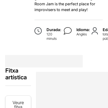
Room Jam is the perfect place for
improvisers to meet and play!
Durada:
Idioma:
Ed
120
Anglès
tot
minuts
púb
Fitxa
artística
Veure
fitxa