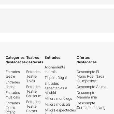
Categories
Teatres
Entrades
Ofertes
destacades
destacats
destacades
Abonaments
Entrades
Entrades
teatrals
Descompte El
teatre
Teatre
Mago Pop 'Nada
Tiquets Regal
Tívoli
es imposible'
Entrades
Entrades
dansa
Entrades
Descompte Ànima
espectacles a
Teatre
Entrades
Madrid
Descompte
Coliseum
musicals
Mamma mia
Millors monòlegs
Entrades
Entrades
Descompte
Millors musicals
Teatre
teatre
Germans de sang
Millors espectacles
Borràs
infantil