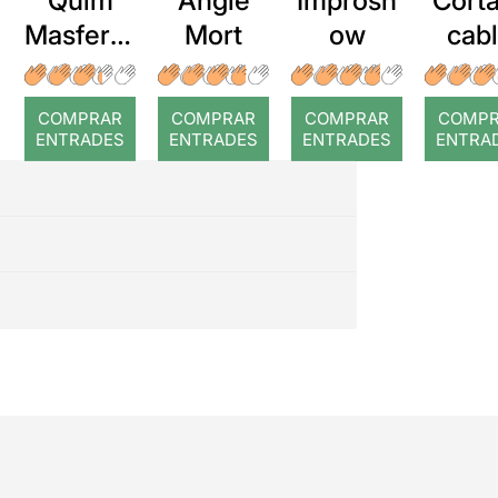
Quim
Angle
Improsh
Corta
Masferre
Mort
ow
cab
r: Temps
roj
COMPRAR
COMPRAR
COMPRAR
COMP
ENTRADES
ENTRADES
ENTRADES
ENTRA