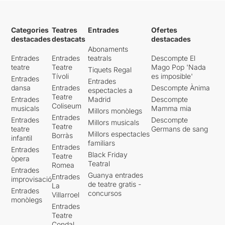
Categories
Teatres
Entrades
Ofertes
destacades
destacats
destacades
Abonaments
Entrades
Entrades
teatrals
Descompte El
teatre
Teatre
Mago Pop 'Nada
Tiquets Regal
Tívoli
es imposible'
Entrades
Entrades
dansa
Entrades
Descompte Ànima
espectacles a
Teatre
Entrades
Madrid
Descompte
Coliseum
musicals
Mamma mia
Millors monòlegs
Entrades
Entrades
Descompte
Millors musicals
Teatre
teatre
Germans de sang
Millors espectacles
Borràs
infantil
familiars
Entrades
Entrades
Black Friday
Teatre
òpera
Teatral
Romea
Entrades
Guanya entrades
Entrades
improvisació
de teatre gratis -
La
Entrades
concursos
Villarroel
monòlegs
Entrades
Teatre
Condal