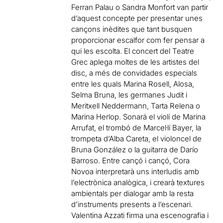
Ferran Palau o Sandra Monfort van partir
d’aquest concepte per presentar unes
cançons inèdites que tant busquen
proporcionar escalfor com fer pensar a
qui les escolta. El concert del Teatre
Grec aplega moltes de les artistes del
disc, a més de convidades especials
entre les quals Marina Rosell, Alosa,
Selma Bruna, les germanes Judit i
Meritxell Neddermann, Tarta Relena o
Marina Herlop. Sonará el violí de Marina
Arrufat, el trombó de Marcel·lí Bayer, la
trompeta d’Alba Careta, el violoncel de
Bruna González o la guitarra de Darío
Barroso. Entre cançó i cançó, Cora
Novoa interpretarà uns interludis amb
l’electrònica analògica, i crearà textures
ambientals per dialogar amb la resta
d’instruments presents a l’escenari.
Valentina Azzati firma una escenografia i