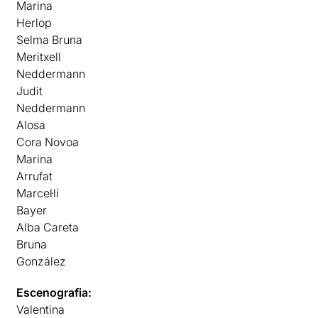
Marina
Herlop
Selma Bruna
Meritxell
Neddermann
Judit
Neddermann
Alosa
Cora Novoa
Marina
Arrufat
Marcel·lí
Bayer
Alba Careta
Bruna
González
Escenografia:
Valentina