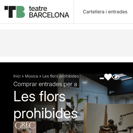
Cartellera i entrades
Descripció
Fitxa artística
Fotos i vídeos
Inici
»
Música
»
Les flors prohibides
Comprar entrades per a
Les flors
prohibides