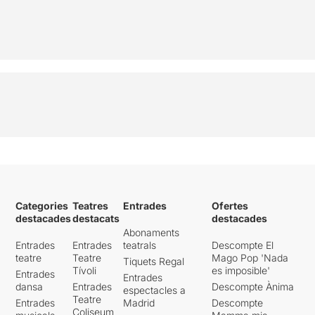
Categories
Teatres
Entrades
Ofertes
destacades
destacats
destacades
Abonaments
Entrades
Entrades
teatrals
Descompte El
teatre
Teatre
Mago Pop 'Nada
Tiquets Regal
Tívoli
es imposible'
Entrades
Entrades
dansa
Entrades
Descompte Ànima
espectacles a
Teatre
Entrades
Madrid
Descompte
Coliseum