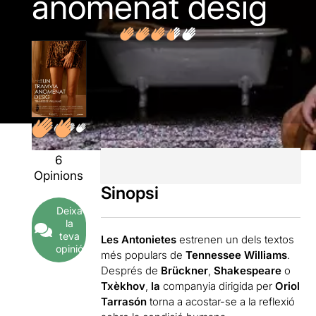
anomenat desig
6
Opinions
Sinopsi
Deixa
la
teva
Les Antonietes
estrenen un dels textos
opinió
més populars de
Tennessee Williams
.
Després de
Brückner
,
Shakespeare
o
Txèkhov
,
la
companyia dirigida per
Oriol
Tarrasón
torna a acostar-se a la reflexió