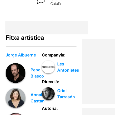
Català
Fitxa artística
Jorge Albuerne
Companyia:
Les
Pepo
Antonietes
Blasco
Direcció:
Oriol
Annabel
Tarrasón
Castan
Autoria: