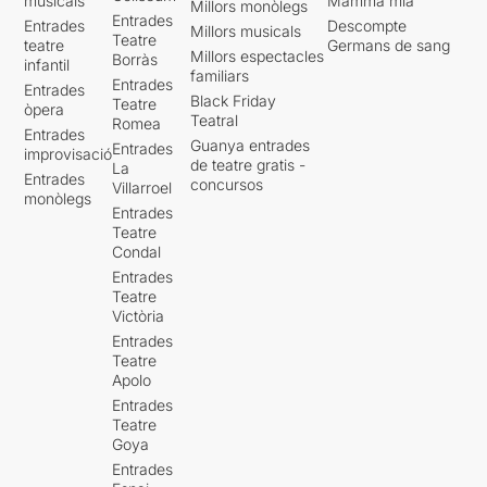
musicals
Mamma mia
Millors monòlegs
Entrades
Entrades
Descompte
Millors musicals
Teatre
teatre
Germans de sang
Millors espectacles
Borràs
infantil
familiars
Entrades
Entrades
Black Friday
Teatre
òpera
Teatral
Romea
Entrades
Guanya entrades
Entrades
improvisació
de teatre gratis -
La
Entrades
concursos
Villarroel
monòlegs
Entrades
Teatre
Condal
Entrades
Teatre
Victòria
Entrades
Teatre
Apolo
Entrades
Teatre
Goya
Entrades