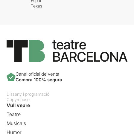
Espai
Texas
Canal oficial de venta
Compra 100% segura
Disseny i programació:
Copymouse
Vull veure
Teatre
Musicals
Humor