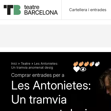
Cartellera i entrades
Descripció
Fitxa artística
Opinions
Inici
»
Teatre
»
Les Antonietes:
Un tramvia anomenat desig
Comprar entrades per a
Les Antonietes:
Un tramvia