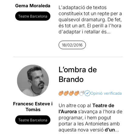
Gema Moraleda
L'adaptació de textos
constitueix tot un repte per a
Teatre Barcelona
qualsevol dramaturg. De fet,
és tot un art. El perill a l'hora
d'adaptar i retallar és
centrar-se massa en la
trama i deixar els
18/02/2016
personatges aprimats i en
els ossos, com fantasmes
passejant sobre l'escenari,
sense objectius ni
L’ombra de
motivacions. No és el
Brando
cas d'
Oriol Tarrasón
que, en
la seva adaptació d'
Un
tramvia anomenat desig
ha
Opinió verificada
aconseguit que els
Francesc Esteve i
personatges brillin i es
Un altre cop al
Teatre de
Tomàs
desenvolupin en tota la seva
l’Aurora
s’avança a l’hora de
complexitat, en especial, la
programar, i hem pogut
Teatre Barcelona
seva immortal protagonista
portar a les Antonietes amb
Blanche Dubois
.
aquesta nova versió
d’un
Tramvia anomenat desig.