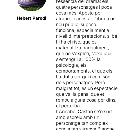
l’essència del drama: els
estrenar en el darrer Grec.
quatre personatges i poca
Ara tornen amb un d'ells, el
cosa més. Aposta per
gran
Tennessee Williams
, i
Hebert Parodi
atraure o acostar l’obra a un
adapten precisament una de
nou públic, suposo. I
les seves peces més
funciona, especialment a
emblemàtiques. La idea de
nivell d’interpretacions, si bé
reduir l'obra als quatre
hi ha el risc, que es
personatges principals ha
materialitza parcialment,
jugat a favor, i podríem dir
que no s’exploti, s’expliqui,
que malgrat retallades o
s’entengui al 100% la
manipulacions l'essència de
psicologia, els
l'autor i d'aquest magnífic
comportaments, el que els
text resten intactes. Una
ha dut a ser qui i com són
altra cosa és la posada en
dels personatges. Però
escena, que tot i que parteix
malgrat tot, és un espectacle
d'un minimalisme
que val la pena, que et
interessant, crec que no
remou alguna cosa per dins,
acaba d'explotar totes les
et perturba.
seves cartes. Aquella
L’Annabel Castan se’n surt
banyera del fons, símbol de
amb escreix amb un
tantes coses, podia haver
personatge tan complex
tingut més usos que els que
com la tan surenya Blanche,
se li acaben donant...