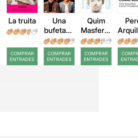
La truita
Una
Quim
Per
bufetada
Masferre
Arqui
a temps
r: Temps
: Cor
romp
COMPRAR
COMPRAR
COMPRAR
COMP
ENTRADES
ENTRADES
ENTRADES
ENTRA