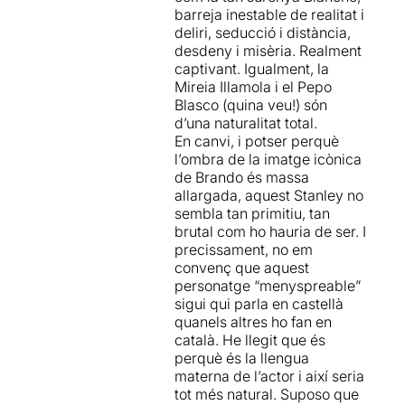
barreja inestable de realitat i
deliri, seducció i distància,
Pel que fa a la interpretació,
desdeny i misèria. Realment
crec que
Annabel
captivant. Igualment, la
Castan
aconsegueix un
Mireia Illamola i el Pepo
treball meritori, sobretot si
Blasco (quina veu!) són
tenim en compte que la
d’una naturalitat total.
Blanche Dubois és un dels
En canvi, i potser perquè
personatges femenins més
l’ombra de la imatge icònica
complicats i delicats de la
de Brando és massa
història del teatre.
allargada, aquest Stanley no
Stanley Kowalski també és
sembla tan primitiu, tan
un personatge complex dins
brutal com ho hauria de ser. I
de la seva simplicitat -a part
precissament, no em
de Brando, l'he vist ben
convenç que aquest
representat en poquíssimes
personatge “menyspreable”
ocasions- i aquí no crec que
sigui qui parla en castellà
s'hagi explorat bé la seva
quanels altres ho fan en
salvatge psicologia, cosa
català. He llegit que és
que no ajuda al conjunt.
perquè és la llengua
D'altra banda, els
materna de l’actor i així seria
moviments escènics,
tot més natural. Suposo que
sobretot en moments de