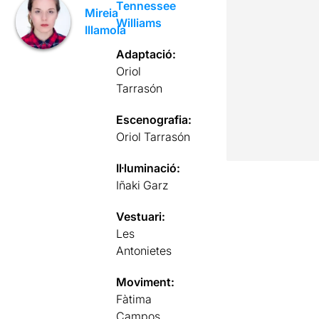
Tennessee
Mireia
Williams
Illamola
Adaptació:
Oriol
Tarrasón
Escenografia:
Oriol Tarrasón
Il·luminació:
Iñaki Garz
Vestuari:
Les
Antonietes
Moviment:
Fàtima
Campos