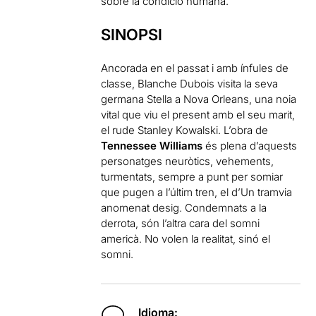
sobre la condició humana.
SINOPSI
Ancorada en el passat i amb ínfules de
classe, Blanche Dubois visita la seva
germana Stella a Nova Orleans, una noia
vital que viu el present amb el seu marit,
el rude Stanley Kowalski. L’obra de
Tennessee Williams
és plena d’aquests
personatges neuròtics, vehements,
turmentats, sempre a punt per somiar
que pugen a l’últim tren, el d’Un tramvia
anomenat desig. Condemnats a la
derrota, són l’altra cara del somni
americà. No volen la realitat, sinó el
somni.
Idioma: