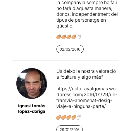
la companyia sempre ho fa i
baralles o contacte físic,
ho farà d’aquesta manera,
resulten excessivament
doncs, independentment del
mecànics i no encaixen en la
tipus de personatge en
visió naturalista de la
qüestió.
història. Tot i així, crec que
Les Antonietes han donat
una empremta pròpia a
l'espectacle i han
aconseguit que s'acosti al
02/02/2016
públic actual d'una forma
nova. Tot un mèrit.
Us deixo la nostra valoració
a “cultura y algo más”
https://culturayalgomas.wor
dpress.com/2016/01/29/un-
tramvia-anomenat-desig-
ignasi tomás
viaje-a-ninguna-parte/
lopez-doriga
29/01/2016