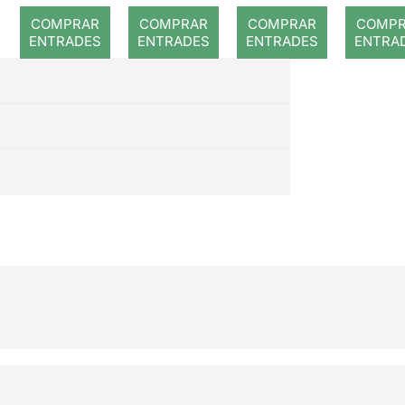
ón
anía
COMPRAR
COMPRAR
COMPRAR
COMP
Hallowe
ENTRADES
ENTRADES
ENTRADES
ENTRA
en