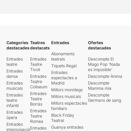
Categories
Teatres
Entrades
Ofertes
destacades
destacats
destacades
Abonaments
Entrades
Entrades
teatrals
Descompte El
teatre
Teatre
Mago Pop 'Nada
Tiquets Regal
Tívoli
es imposible'
Entrades
Entrades
dansa
Entrades
Descompte Ànima
espectacles a
Teatre
Entrades
Madrid
Descompte
Coliseum
musicals
Mamma mia
Millors monòlegs
Entrades
Entrades
Descompte
Millors musicals
Teatre
teatre
Germans de sang
Millors espectacles
Borràs
infantil
familiars
Entrades
Entrades
Black Friday
Teatre
òpera
Teatral
Romea
Entrades
Guanya entrades
Entrades
improvisació