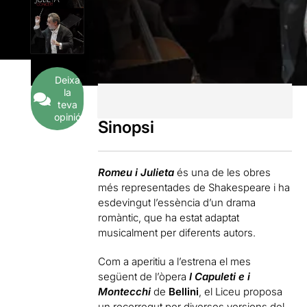
Deixa
la
teva
opinió
Sinopsi
Romeu i Julieta
és una de les obres
més representades de Shakespeare i ha
esdevingut l’essència d’un drama
romàntic, que ha estat adaptat
musicalment per diferents autors.
Com a aperitiu a l’estrena el mes
següent de l’òpera
I Capuleti e i
Montecchi
de
Bellini
, el Liceu proposa
un recorregut per diverses versions del