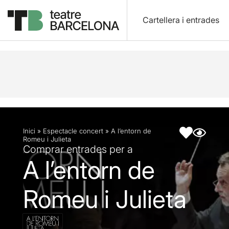
Cartellera i entrades
Descripció
Fitxa artística
Inici
»
Espectacle concert
»
A l’entorn de
Romeu i Julieta
Comprar entrades per a
A l’entorn de
Romeu i Julieta