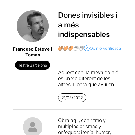
Dones invisibles i
a més
indispensables
Opinió verificada
Francesc Esteve i
Tomàs
Teatre Barcelona
Aquest cop, la meva opinió
és un xic diferent de les
altres. L'obra que avui en
parlo, la vaig veure al Casal
Català dels Hostalets de
21/03/2022
Pierola. Un teatre, on
actualment sóc el
responsable de les obres
Obra ágil, con ritmo y
que programem. O sigui que
múltiples prismas y
tinc una visió totalment
enfoques: ironía, humor,
diferent de la resta.