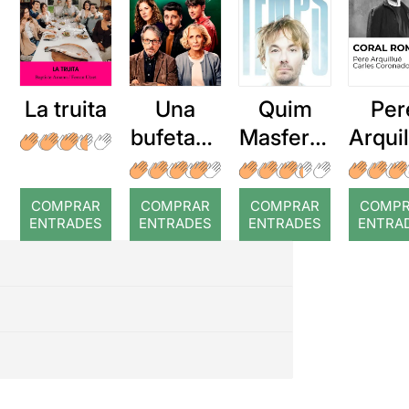
La truita
Una
Quim
Per
bufetada
Masferre
Arqui
a temps
r: Temps
: Cor
romp
COMPRAR
COMPRAR
COMPRAR
COMP
ENTRADES
ENTRADES
ENTRADES
ENTRA