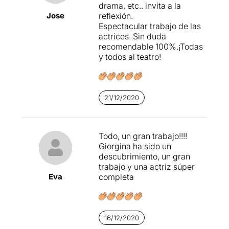
drama, etc.. invita a la
Jose
reflexión.
Espectacular trabajo de las
actrices. Sin duda
S'ha de dir que aquest
recomendable 100%.¡Todas
espectacle el tenía que
y todos al teatro!
veure en el seu moment a la
Sala Atrium, però degut al
tancament per culpa del
coronavirus va ser cancel·lat
i al final he tingut la sort de
21/12/2020
programar-ho i veure-ho
aquest 2022.
Todo, un gran trabajo!!!!
Giorgina ha sido un
descubrimiento, un gran
L'espectacle va ser
trabajo y una actriz súper
guanyador del IV premi Born
Eva
completa
de Residència Creativa
d'arts escèniques que
otorga el Cercle Artístic de
Ciutadella (Menorca).
16/12/2020