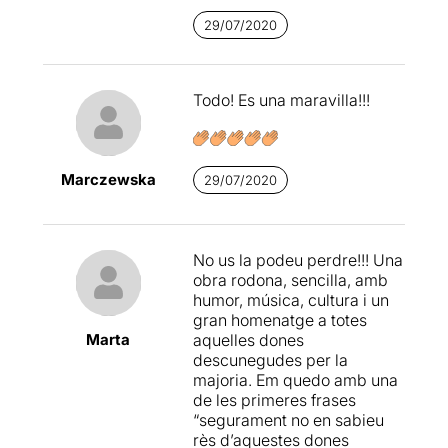
que la part divulgadora
29/07/2020
queda per sobre del
muntatge, possiblement
voler explicar el que han fet
80 dones en tant poc temps,
Todo! Es una maravilla!!!
queda tot una mica atapaït.
Reconeix a diferents dones
com Rigoberta Manchú,
Hedy Lamarr, Cindy Lauper,
Marczewska
29/07/2020
,...
Amb moments de joc
televisiu, amb punts de
No us la podeu perdre!!! Una
cabaret i amb molta gràcia,
obra rodona, sencilla, amb
ens van mostrant el
humor, música, cultura i un
moments en que hem anat
gran homenatge a totes
tapant les veus femenines
Marta
aquelles dones
de tota la història i dels cinc
descunegudes per la
continents per visualitzar el
majoria. Em quedo amb una
testimoni d'aquestes "ties"
de les primeres frases
que a dia d'avui hi ha moltes
“segurament no en sabieu
que encara no hem sentit a
rès d’aquestes dones