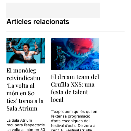
Articles relacionats
El monòleg
El dream team del
reivindicatiu
Cruïlla XXS: una
‘La volta al
festa de talent
món en 80
local
ties’ torna a la
Sala Atrium
T’expliquem qui és qui en
l’extensa programació
La Sala Atrium
d’arts escèniques del
recupera l’espectacle
festival d’estiu De zero a
La volta al món en 80
cent. El Festival Cruïlla