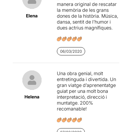
manera original de rescatar
inicialment pensàvem.
la memòria de les grans
Elena
dones de la història. Música,
dansa, sentit de l’humor i
dues actrius magnífiques.
Gràcies al treball que
realitza la Federació
d'Ateneus, aquesta obra
encara la podeu veure als
06/03/2020
Ateneus, Casals de
Catalunya. No deixeu
d'assistir. Podeu veure la
resta de la
meva opinió
al
Una obra genial, molt
següent enllaç
entretinguda i divertida. Un
gran viatge d’aprenentatge
guiat per una molt bona
Helena
interpretació, direcció i
muntatge. 200%
recomanable!