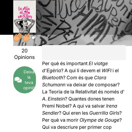
20
Opinions
Per què és important
El
viatge
d’Egèria
? A qui li devem el
WIFI
i el
Deixa
la
Bluetooth
? Com és que
Clara
teva
Schumann
va deixar de composar?
opinió
La Teoria de la Relativitat és només d’
A.
Einstein
? Quantes dones tenen
Premi Nobel? A qui va salvar
Irena
Sendler
? Qui eren les
Guerrilla Girls
?
Per què va morir
Olympe de Gouge
?
Qui va descriure per primer cop