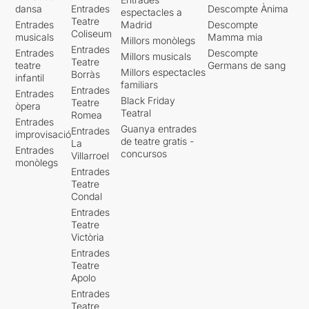
dansa
Entrades
Descompte Ànima
espectacles a
Teatre
Entrades
Madrid
Descompte
Coliseum
musicals
Mamma mia
Millors monòlegs
Entrades
Entrades
Descompte
Millors musicals
Teatre
teatre
Germans de sang
Millors espectacles
Borràs
infantil
familiars
Entrades
Entrades
Black Friday
Teatre
òpera
Teatral
Romea
Entrades
Guanya entrades
Entrades
improvisació
de teatre gratis -
La
Entrades
concursos
Villarroel
monòlegs
Entrades
Teatre
Condal
Entrades
Teatre
Victòria
Entrades
Teatre
Apolo
Entrades
Teatre