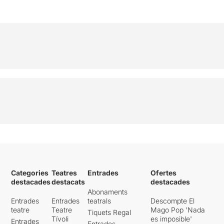
Categories
Teatres
Entrades
Ofertes
destacades
destacats
destacades
Abonaments
Entrades
Entrades
teatrals
Descompte El
teatre
Teatre
Mago Pop 'Nada
Tiquets Regal
Tívoli
es imposible'
Entrades
Entrades