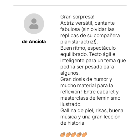
Aquesta obra, ens trasllada
en un viatge a diferents
històries de les dones que
Gran sorpresa!
han estat invisibilitzades per
Actriz versátil, cantante
ser directament dones.
fabulosa (sin olvidar las
réplicas de su compañera
de Anciola
pianista-actriz!).
Buen ritmo, espectáculo
Ens proposen un viatge
equilibrado. Texto ágil e
teatral i musical a través de
inteligente para un tema que
les cançons, imatges i
podría ser pesado para
moviments per descobrir al
algunos.
80 dones que van ser més
Gran dosis de humor y
important del que pensem. A
mucho material para la
escena tenim a
Georgina
reflexión ! Entre cabaret y
Llauradó
acompanyada per
masterclass de feminismo
Cristina Martínez
en aquest
ilustrado.
recorregut.
Gallina de piel, risas, buena
música y una gran lección
de historia.
Tot i ser un muntatge que val
molt la pena, hi ha moments