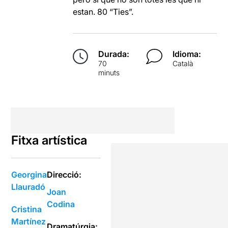
estan. 80 “Ties”.
Durada:
Idioma:
70
Català
minuts
Fitxa artística
Georgina
Direcció:
Llauradó
Joan
Codina
Cristina
Martínez
Dramatúrgia: