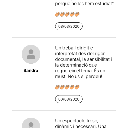
parlar.
perquè no les hem estudiat”
S'ha de dir que el treball de
08/03/2020
Georgina és fabulós. Dóna
un dinamisme que és molt
oportú en aquest muntatge,
Un treball dirigit e
ja que podria ser un xic
interpretat des del rigor
pesat per explicar-nos
documental, la sensibilitat i
tantes coses.
la determinació que
Sandra
requereix el tema. És un
must. No us el perdeu!
En aquest cas, la gent va
sortir encantada per aquest
muntatge. I personalment
vaig sortir content de la
06/03/2020
feina que van fer i com va
reaccionar el públic. En tot
cas, una pena que com
Un espectacle fresc,
sempre el públic assistent
dinàmic i necessari. Una
va ser inferior del que