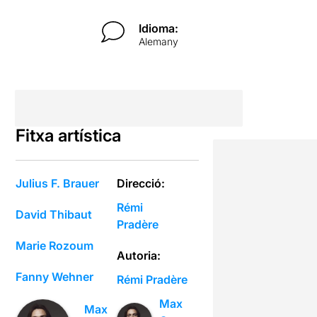
Idioma:
Alemany
Fitxa artística
Julius F. Brauer
Direcció:
Rémi
David Thibaut
Pradère
Marie Rozoum
Autoria:
Fanny Wehner
Rémi Pradère
Max
Max