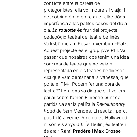
conflicte entre la parella de
protagonistes: ella vol moure’s i viatjar i
descobrir món, mentre que l’altre dóna
importància a les petites coses del dia a
dia.
La roulotte
és fruit del projecte
pedagògic-teatral del teatre berlinès
Volksbühne am Rosa-Luxemburg-Platz.
Aquest projecte és el grup jove P14. Va
passar que nosaltres dos tenim una idea
concreta de teatre que no veiem
representada en els teatres berlinesos.
Així que vam demanar a la Vanessa, que
porta el P14: “Podem fer una obra de
teatre?” I ella ens va dir que sí. I volíem
parlar sobre l’amor. El nostre punt de
partida va ser la pel·lícula
Revolutionary
Road
de Sam Mendes. El resultat, però,
poc hi té a veure. Això no és Hollywood
ni són els anys 60. És Berlín, és teatre i
és ara.”
Rémi Pradère i Max Grosse