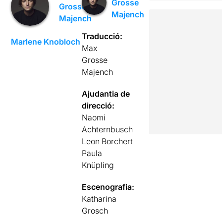
Grosse
Grosse
Majench
Majench
Traducció:
Marlene Knobloch
Max
Grosse
Majench
Ajudantia de
direcció:
Naomi
Achternbusch
Leon Borchert
Paula
Knüpling
Escenografia:
Katharina
Grosch