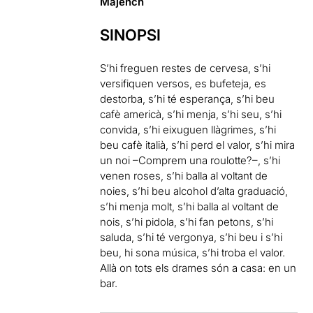
Majench
SINOPSI
S’hi freguen restes de cervesa, s’hi
versifiquen versos, es bufeteja, es
destorba, s’hi té esperança, s’hi beu
cafè americà, s’hi menja, s’hi seu, s’hi
convida, s’hi eixuguen llàgrimes, s’hi
beu cafè italià, s’hi perd el valor, s’hi mira
un noi –Comprem una roulotte?–, s’hi
venen roses, s’hi balla al voltant de
noies, s’hi beu alcohol d’alta graduació,
s’hi menja molt, s’hi balla al voltant de
nois, s’hi pidola, s’hi fan petons, s’hi
saluda, s’hi té vergonya, s’hi beu i s’hi
beu, hi sona música, s’hi troba el valor.
Allà on tots els drames són a casa: en un
bar.