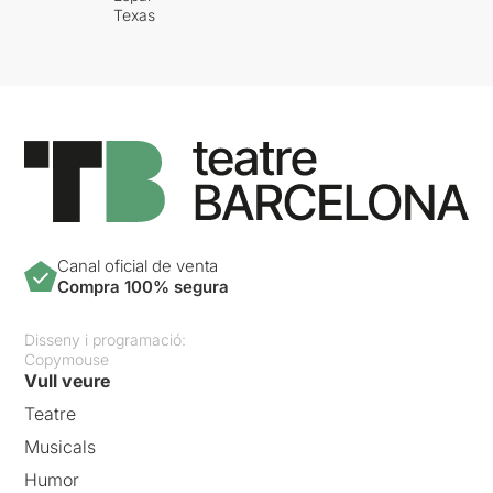
Texas
Canal oficial de venta
Compra 100% segura
Disseny i programació:
Copymouse
Vull veure
Teatre
Musicals
Humor