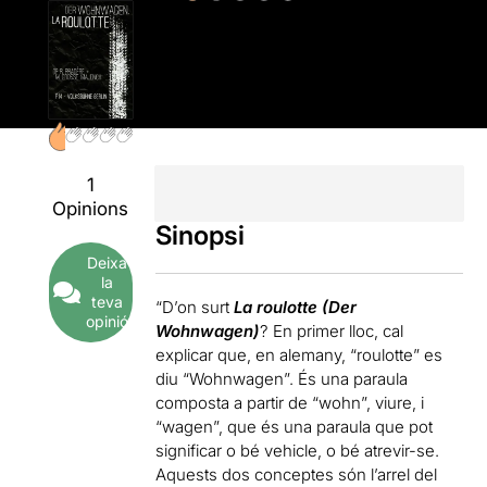
1
Opinions
Sinopsi
Deixa
la
teva
“D’on surt
La roulotte (Der
opinió
Wohnwagen)
? En primer lloc, cal
explicar que, en alemany, “roulotte” es
diu “Wohnwagen”. És una paraula
composta a partir de “wohn”, viure, i
“wagen”, que és una paraula que pot
significar o bé vehicle, o bé atrevir-se.
Aquests dos conceptes són l’arrel del