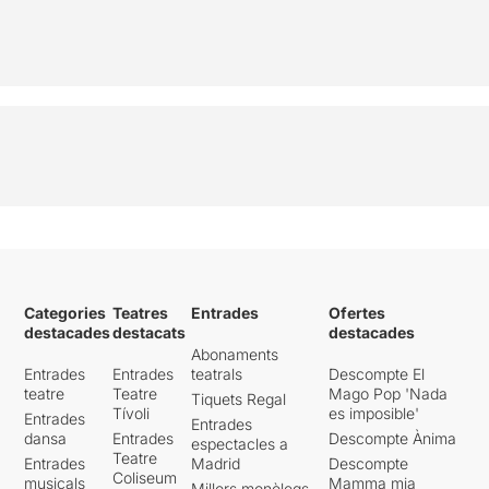
Categories
Teatres
Entrades
Ofertes
destacades
destacats
destacades
Abonaments
Entrades
Entrades
teatrals
Descompte El
teatre
Teatre
Mago Pop 'Nada
Tiquets Regal
Tívoli
es imposible'
Entrades
Entrades
dansa
Entrades
Descompte Ànima
espectacles a
Teatre
Entrades
Madrid
Descompte
Coliseum
musicals
Mamma mia
Millors monòlegs