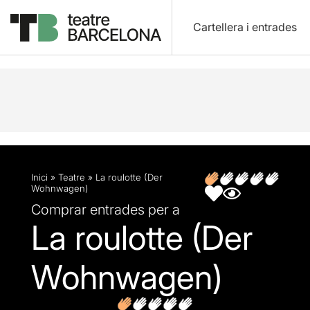
Cartellera i entrades
Descripció
Fitxa artística
Opinions
Inici
»
Teatre
»
La roulotte (Der
Wohnwagen)
Comprar entrades per a
La roulotte (Der
Wohnwagen)