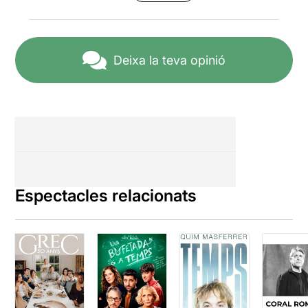
Havien d'haver comprovat
abans de començar que la
"tècnica" rutllava, o aturar i
arreglar-ho. Tot i així he
aguantat estoicament fins al
Deixa la teva opinió
final. No m'he aixecat i
marxat per respecte a la
resta d'espectadors.
Aquesta baixa valoració és
per culpa del que acabo
d'explicar.
Espectacles relacionats