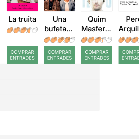
La truita
Una
Quim
Per
bufetada
Masferre
Arqui
a temps
r: Temps
: Cor
romp
COMPRAR
COMPRAR
COMPRAR
COMP
ENTRADES
ENTRADES
ENTRADES
ENTRA