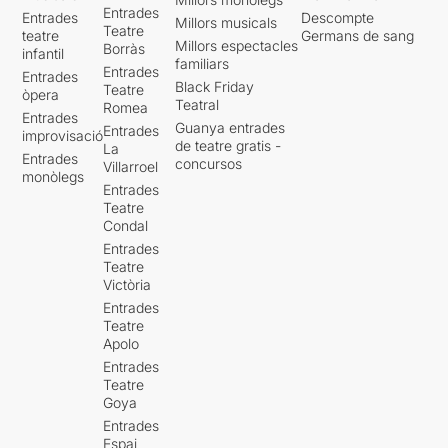
Entrades
Entrades
Descompte
Millors musicals
Teatre
teatre
Germans de sang
Millors espectacles
Borràs
infantil
familiars
Entrades
Entrades
Black Friday
Teatre
òpera
Teatral
Romea
Entrades
Guanya entrades
Entrades
improvisació
de teatre gratis -
La
Entrades
concursos
Villarroel
monòlegs
Entrades
Teatre
Condal
Entrades
Teatre
Victòria
Entrades
Teatre
Apolo
Entrades
Teatre
Goya
Entrades
Espai