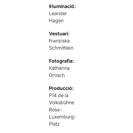
Il·luminació:
Leander
Hagen
Vestuari:
Franziska
Schmittlein
Fotografia:
Katharina
Grosch
Producció:
P14 de la
Volksbühne
Rosa-
Luxemburg-
Platz