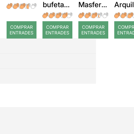
bufetada
Masferre
Arqui
a temps
r: Temps
: Cor
romp
COMPRAR
COMPRAR
COMPRAR
COMP
ENTRADES
ENTRADES
ENTRADES
ENTRA