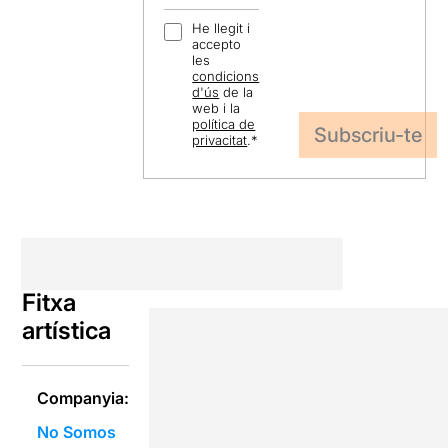
He llegit i
accepto
les
condicions
d'ús
de la
web i la
política de
privacitat
.
*
Fitxa
artística
Companyia:
No Somos