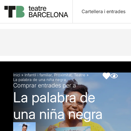
Cartellera i entrades
Descripció
Fitxa artística
Fotos i vídeos
Inici
»
Infantil i familiar
,
Proximitat
,
Teatre
»
La palabra de una niña negra
Comprar entrades per a
La palabra de
una niña negra