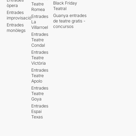
Black Friday
Teatre
òpera
Teatral
Romea
Entrades
Guanya entrades
Entrades
improvisació
de teatre gratis -
La
Entrades
concursos
Villarroel
monòlegs
Entrades
Teatre
Condal
Entrades
Teatre
Victòria
Entrades
Teatre
Apolo
Entrades
Teatre
Goya
Entrades
Espai
Texas