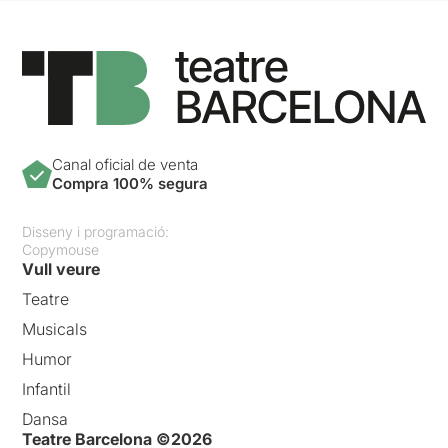
Canal oficial de venta
Compra 100% segura
Disseny i programació:
Copymouse
Vull veure
Teatre
Musicals
Humor
Infantil
Dansa
Teatre Barcelona ©2026