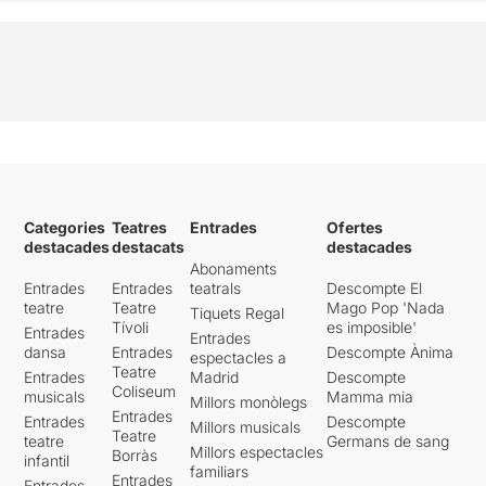
Categories
Teatres
Entrades
Ofertes
destacades
destacats
destacades
Abonaments
Entrades
Entrades
teatrals
Descompte El
teatre
Teatre
Mago Pop 'Nada
Tiquets Regal
Tívoli
es imposible'
Entrades
Entrades
dansa
Entrades
Descompte Ànima
espectacles a
Teatre
Entrades
Madrid
Descompte
Coliseum
musicals
Mamma mia
Millors monòlegs
Entrades
Entrades
Descompte
Millors musicals
Teatre
teatre
Germans de sang
Millors espectacles
Borràs
infantil
familiars
Entrades
Entrades