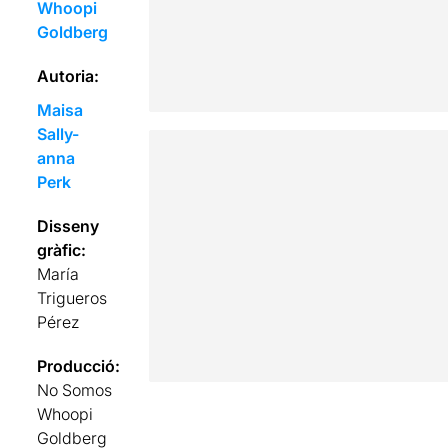
Whoopi
Goldberg
Autoria:
Maisa
Sally-
anna
Perk
Disseny
gràfic:
María
Trigueros
Pérez
Producció:
No Somos
Whoopi
Goldberg