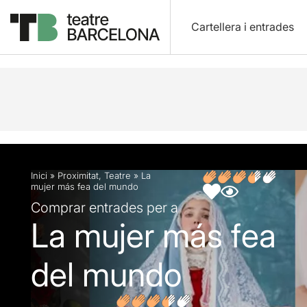
Cartellera i entrades
Descripció
Fitxa artística
Opinions
Articles
Inici
»
Proximitat
,
Teatre
»
La
mujer más fea del mundo
Comprar entrades per a
La mujer más fea
del mundo