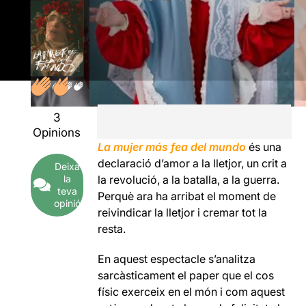
3
Opinions
La mujer más fea del mundo
és una
declaració d’amor a la lletjor, un crit a
Deixa
la
la revolució, a la batalla, a la guerra.
teva
Perquè ara ha arribat el moment de
opinió
reivindicar la lletjor i cremar tot la
resta.
En aquest espectacle s’analitza
sarcàsticament el paper que el cos
físic exerceix en el món i com aquest