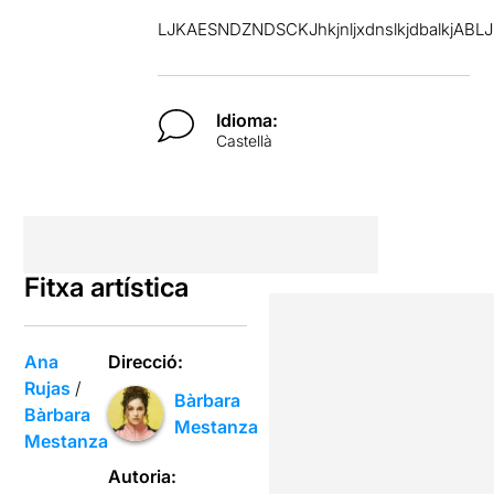
LJKAESNDZNDSCKJhkjnljxdnslkjdbalkjABLJ
Idioma:
Castellà
Fitxa artística
Ana
Direcció:
Rujas
/
Bàrbara
Bàrbara
Mestanza
Mestanza
Autoria: