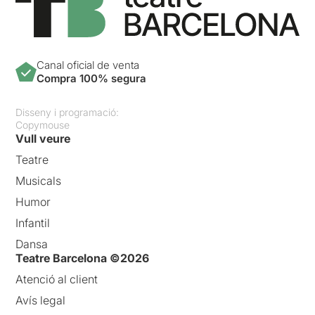
confusa, però el que de ben
segur ens ha marcat més
negativament, ha estat
la
interpretació d'Ana Rujas,
Canal oficial de venta
que en pocs moments ens
Compra 100% segura
l'hem acabat de creure
,
... una interpretació que
l'hem trobat excessivament
Disseny i programació:
"declamatòria", manca de
Copymouse
naturalitat i en alguns
Vull veure
moments una gestualitat
Teatre
massa forçada.
Musicals
Debutar artísticament amb
Humor
un monòleg d'aquestes
característiques, és d'un
Infantil
gran valor per part de
Dansa
l'actriu
i s'ha de reconèixer.
Teatre Barcelona ©2026
Esperem veure-la créixer als
escenaris i valorar
Atenció al client
positivament la seva
Avís legal
evolució.