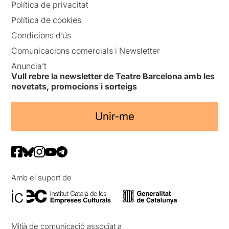
Política de privacitat
Però aquesta
és una simple
Política de cookies
opinió d'uns
aficionats teatraires
, que
Condicions d’ús
no té perquè ser compartida
Comunicacions comercials i Newsletter
i menys encara quan vam
veure que
en acabar la
Anuncia’t
representació, la majoria
Vull rebre la newsletter de Teatre Barcelona amb les
del públic es va posar
novetats, promocions i sorteigs
dempeus per aplaudir la
proposta
.
Unir-me
Per veure la ressenya
original, només cal clicar en
aquest
ENLLAÇ
Amb el suport de
Mitjà de comunicació associat a