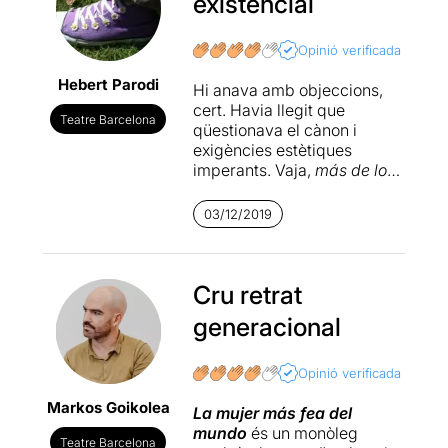
existencial
Opinió verificada
Hebert Parodi
Hi anava amb objeccions,
cert. Havia llegit que
Teatre Barcelona
qüestionava el cànon i
exigències estètiques
imperants. Vaja,
más de lo
mismo
i a sobre, sentir per
part d'una dona molt
03/12/2019
atractiva la duresa de ser-ho
(als lletjos ens molesten molt
les queixes per suportar la
bellesa). Vaig pensar en
Cru retrat
l'adaptació cinematogràfica
generacional
de
Frankie i Johnny
on -
potser- la dona més bonica
del món, Michelle Pfeiffer,
Opinió verificada
pretenia ser algú
Markos Goikolea
insignificant amb problemes
La mujer más fea del
per agradar (en teatre va ser
mundo
és un monòleg
Teatre Barcelona