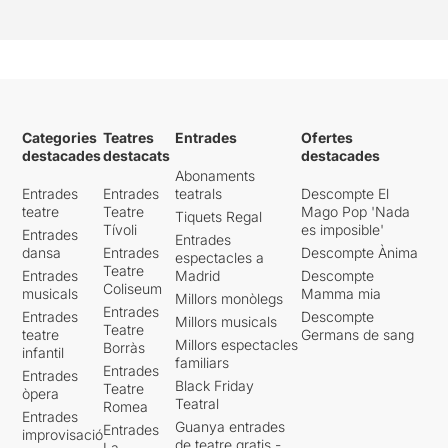
blanca, que evoca des d'una
passarel·la de moda, una
discoteca, una capella on
trobem la Verge Maria en
entrar a la sala, o el món
interior de la mateixa dona
que ens explica el seu neguit
Categories
Teatres
Entrades
Ofertes
existencial.
destacades
destacats
destacades
Abonaments
Es tracta dons d’
una
Entrades
Entrades
teatrals
Descompte El
proposta dura i molt
teatre
Teatre
Mago Pop 'Nada
Tiquets Regal
Tívoli
es imposible'
valenta
, que parla de moltes
Entrades
Entrades
coses, del suïcidi, de la
dansa
Entrades
Descompte Ànima
espectacles a
depressió, de l’anorèxia, de
Teatre
Entrades
Madrid
Descompte
Coliseum
la bulímia, de l’abús sexual,
musicals
Mamma mia
Millors monòlegs
de les drogues, de les mares
Entrades
Entrades
Descompte
Millors musicals
Teatre
..... Per tant, malgrat la
teatre
Germans de sang
Millors espectacles
Borràs
diferència d'edat que ens
infantil
familiars
separa d'aquestes dues
Entrades
Entrades
Black Friday
Teatre
joves,
són temes que tenim
òpera
Teatral
Romea
o hem tingut molt propers
,
Entrades
Guanya entrades
Entrades
a la nostra mateixa família o
improvisació
de teatre gratis -
La