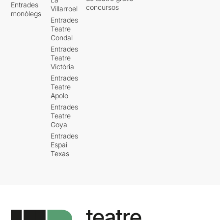
en el nostre entorn laboral,
Entrades
concursos
Villarroel
l'anorèxia sense anar més
monòlegs
Entrades
lluny o inclús el suïcidi a una
Teatre
edat en què tot haurien de
Condal
ser desitjos i ganes de viure
Entrades
intensament.
Teatre
Victòria
És precisament per això
Entrades
que no acabem d'entendre
Teatre
el perquè no hem
Apolo
connectat massa amb la
Entrades
proposta
, i no creiem que
Teatre
sigui per la distància
Goya
generacional. Sabem que
Entrades
està realitzada amb l'ànima
Espai
d'ambdues i des de la més
Texas
absoluta sinceritat
, ja que
coneixem que parlen
d’experiències viscudes o
compartides.
Potser la posada en escena
l'hem trobat una mica