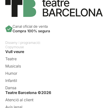
Canal oficial de venta
Compra 100% segura
Disseny i programació:
Copymouse
Vull veure
Teatre
Musicals
Humor
Infantil
Dansa
Teatre Barcelona ©2026
Atenció al client
Avís legal