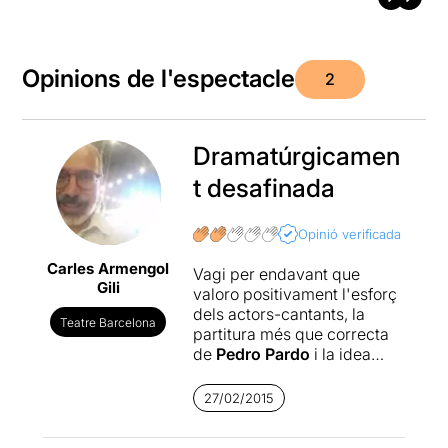
Opinions de l'espectacle
2
Dramatúrgicamen
t desafinada
Opinió verificada
Carles Armengol
Vagi per endavant que
Gili
valoro positivament l'esforç
dels actors-cantants, la
Teatre Barcelona
partitura més que correcta
de
Pedro Pardo
i la idea
d'
Empar López
de
recuperar un personatge de
27/02/2015
la Barcelona de principis del
segle passat. Però un cop