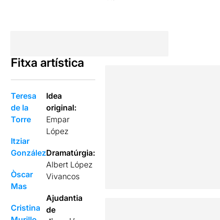
Fitxa artística
Teresa
Idea
de la
original:
Torre
Empar
López
Itziar
González
Dramatúrgia:
Albert López
Òscar
Vivancos
Mas
Ajudantia
Cristina
de
Murillo