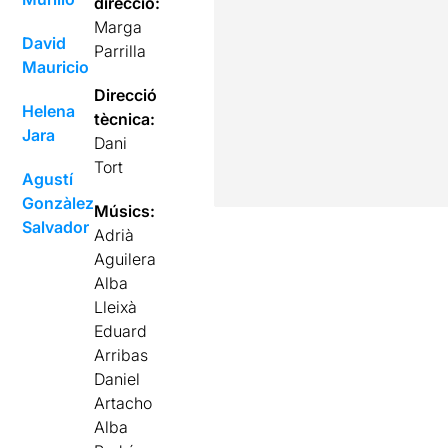
direcció:
Marga
David
Parrilla
Mauricio
Direcció
Helena
tècnica:
Jara
Dani
Tort
Agustí
Gonzàlez
Músics:
Salvador
Adrià
Aguilera
Alba
Lleixà
Eduard
Arribas
Daniel
Artacho
Alba