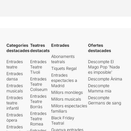
perquè l’espectacle ho tenia
tot per ser una joia. Però la
gran qualitat del repertori
sembla que ha prevalgut per
sobre del temps narratiu que
es dedica, bàsicament, a
moure els personatges d’un
Categories
Teatres
Entrades
Ofertes
número a un altre fins a la
destacades
destacats
destacades
conclusió final. Això no
Abonaments
impedeix que també hi hagi
Entrades
Entrades
teatrals
Descompte El
troballes esplèndides, com
teatre
Teatre
Mago Pop 'Nada
Tiquets Regal
la divisió psicològica de la
Tívoli
es imposible'
Entrades
protagonista en dues actrius
Entrades
dansa
Entrades
Descompte Ànima
espectacles a
que, no obstant això, no
Teatre
Entrades
Madrid
Descompte
salven les carències abans
Coliseum
musicals
Mamma mia
mencionades.
Millors monòlegs
Entrades
Entrades
Descompte
Millors musicals
Teatre
teatre
Germans de sang
Millors espectacles
Borràs
infantil
familiars
Entrades
Entrades
Black Friday
Teatre
òpera
Teatral
Romea
Entrades
Guanya entrades
Entrades