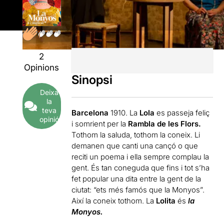
2
Opinions
Sinopsi
Deixa
la
teva
Barcelona
1910. La
Lola
es passeja feliç
opinió
i somrient per la
Rambla de les Flors.
Tothom la saluda, tothom la coneix. Li
demanen que canti una cançó o que
reciti un poema i ella sempre complau la
gent. És tan coneguda que fins i tot s’ha
fet popular una dita entre la gent de la
ciutat: “ets més famós que la Monyos”.
Així la coneix tothom. La
Lolita
és
la
Monyos.