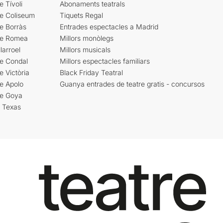
e Tívoli
Abonaments teatrals
re Coliseum
Tiquets Regal
e Borràs
Entrades espectacles a Madrid
re Romea
Millors monòlegs
larroel
Millors musicals
re Condal
Millors espectacles familiars
e Victòria
Black Friday Teatral
e Apolo
Guanya entrades de teatre gratis - concursos
re Goya
i Texas