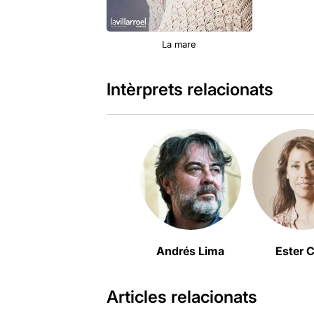
La mare
Intèrprets relacionats
Andrés Lima
Ester C
Articles relacionats