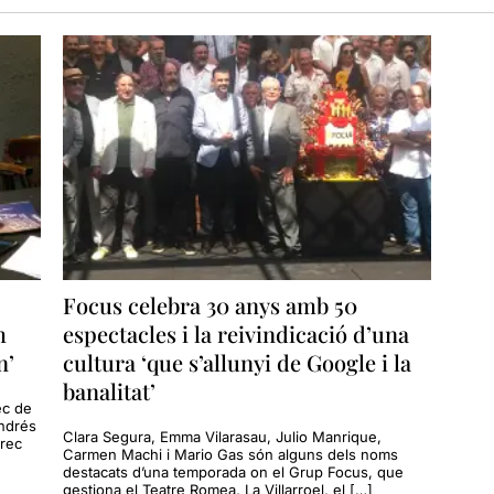
Focus celebra 30 anys amb 50
m
espectacles i la reivindicació d’una
n’
cultura ‘que s’allunyi de Google i la
banalitat’
ec de
Andrés
Clara Segura, Emma Vilarasau, Julio Manrique,
rrec
Carmen Machi i Mario Gas són alguns dels noms
destacats d’una temporada on el Grup Focus, que
gestiona el Teatre Romea, La Villarroel, el […]