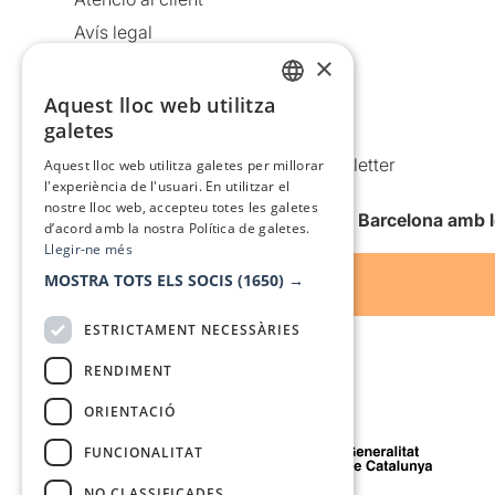
Avís legal
×
Política de privacitat
Política de cookies
Aquest lloc web utilitza
CATALAN
galetes
Condicions d’ús
SPANISH
Comunicacions comercials i Newsletter
Aquest lloc web utilitza galetes per millorar
l'experiència de l'usuari. En utilitzar el
Anuncia’t
nostre lloc web, accepteu totes les galetes
Vull rebre la newsletter de Teatre Barcelona amb 
d’acord amb la nostra Política de galetes.
Llegir-ne més
MOSTRA TOTS ELS SOCIS
(1650) →
ESTRICTAMENT NECESSÀRIES
RENDIMENT
ORIENTACIÓ
Amb el suport de
FUNCIONALITAT
NO CLASSIFICADES