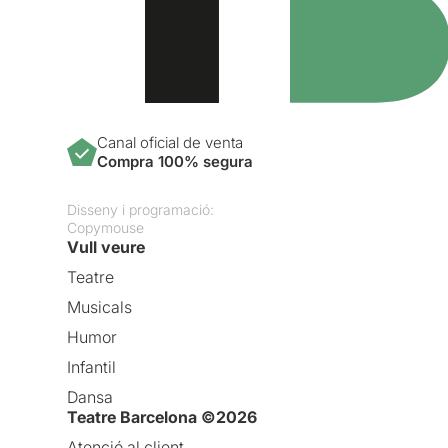
Canal oficial de venta
Compra 100% segura
Disseny i programació:
Copymouse
Vull veure
Teatre
Musicals
Humor
Infantil
Dansa
Teatre Barcelona ©2026
Atenció al client