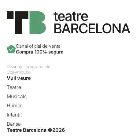
Canal oficial de venta
Compra 100% segura
Disseny i programació:
Copymouse
Vull veure
Teatre
Musicals
Humor
Infantil
Dansa
Teatre Barcelona ©2026