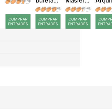
bufetada
Masferre
Arqui
a temps
r: Temps
: Cor
romp
COMPRAR
COMPRAR
COMPRAR
COMP
ENTRADES
ENTRADES
ENTRADES
ENTRA