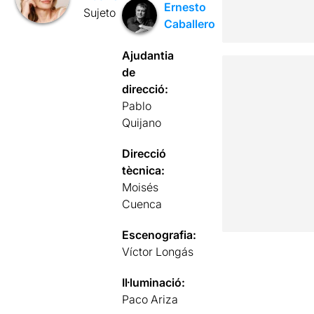
Ernesto
Sujeto
Caballero
Ajudantia
de
direcció:
Pablo
Quijano
Direcció
tècnica:
Moisés
Cuenca
Escenografia:
Víctor Longás
Il·luminació:
Paco Ariza