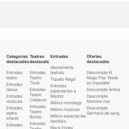
Categories
Teatres
Entrades
Ofertes
destacades
destacats
destacades
Abonaments
Entrades
Entrades
teatrals
Descompte El
teatre
Teatre
Mago Pop 'Nada
Tiquets Regal
Tívoli
es imposible'
Entrades
Entrades
dansa
Entrades
Descompte Ànima
espectacles a
Teatre
Entrades
Madrid
Descompte
Coliseum
musicals
Mamma mia
Millors monòlegs
Entrades
Entrades
Descompte
Millors musicals
Teatre
teatre
Germans de sang
Millors espectacles
Borràs
infantil
familiars
Entrades
Entrades
Black Friday
Teatre