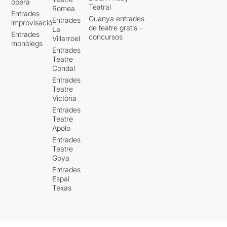
òpera
Teatral
Romea
Entrades
Guanya entrades
Entrades
improvisació
de teatre gratis -
La
Entrades
concursos
Villarroel
monòlegs
Entrades
Teatre
Condal
Entrades
Teatre
Victòria
Entrades
Teatre
Apolo
Entrades
Teatre
Goya
Entrades
Espai
Texas