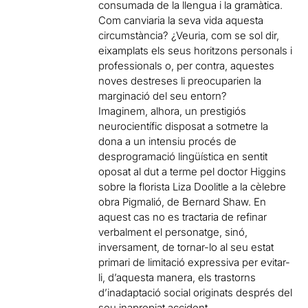
consumada de la llengua i la gramàtica.
Com canviaria la seva vida aquesta
circumstància? ¿Veuria, com se sol dir,
eixamplats els seus horitzons personals i
professionals o, per contra, aquestes
noves destreses li preocuparien la
marginació del seu entorn?
Imaginem, alhora, un prestigiós
neurocientífic disposat a sotmetre la
dona a un intensiu procés de
desprogramació lingüística en sentit
oposat al dut a terme pel doctor Higgins
sobre la florista Liza Doolitle a la cèlebre
obra Pigmalió, de Bernard Shaw. En
aquest cas no es tractaria de refinar
verbalment el personatge, sinó,
inversament, de tornar-lo al seu estat
primari de limitació expressiva per evitar-
li, d’aquesta manera, els trastorns
d’inadaptació social originats després del
seu inapropiat accident.