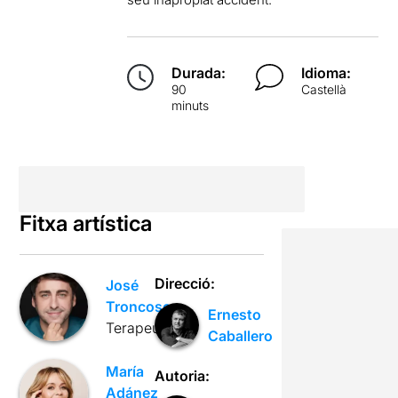
Durada:
Idioma:
90
Castellà
minuts
Fitxa artística
Direcció:
José
Troncoso
Ernesto
Terapeuta
Caballero
María
Autoria:
Adánez