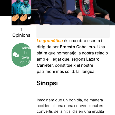
1
Opinions
La gramática
és una obra escrita i
dirigida per
Ernesto Caballero.
Una
Deixa
la
sàtira que homenatja la nostra relació
teva
amb el llegat que, segons
Lázaro
opinió
Carreter,
constitueix el nostre
patrimoni més sòlid: la llengua.
Sinopsi
Imaginem que un bon dia, de manera
accidental, una dona convencional es
convertís de la nit al dia en una erudita