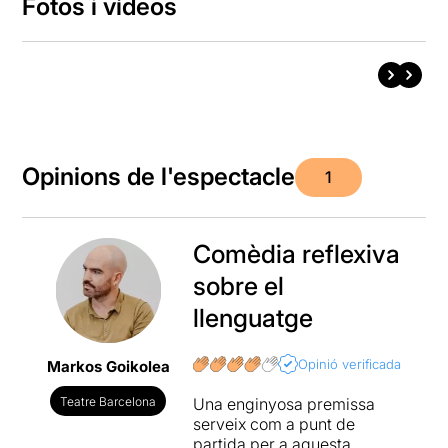
Fotos i vídeos
Opinions de l'espectacle
1
Comèdia reflexiva
sobre el
llenguatge
Opinió verificada
Markos Goikolea
Teatre Barcelona
Una enginyosa premissa
serveix com a punt de
partida per a aquesta