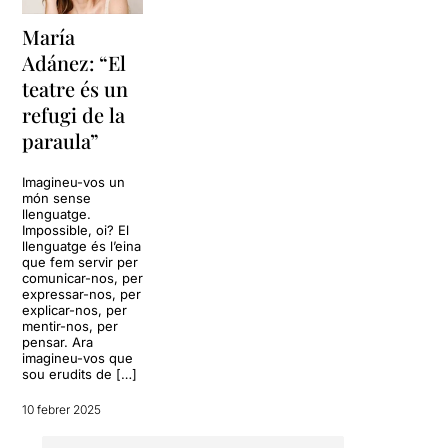
molta complicitat entre ells.
L'escenografia sembla un
María
plató de televisió, amb una
Adánez: “El
tarima retroil·luminada i una
teatre és un
pantalla on es projecten
algunes imatges que
refugi de la
reforcen aquesta idea
paraula”
d'experiment públic.
Imagineu-vos un
Aquesta comèdia amb tints
món sense
d'absurd aprofita per a
llenguatge.
delectar-se en cada racó del
Impossible, oi? El
llenguatge és l’eina
llenguatge: eufemismes,
que fem servir per
anglicismes, cites literàries…
comunicar-nos, per
A partir d'aquesta premissa
expressar-nos, per
absurda Ernesto Caballero
explicar-nos, per
mentir-nos, per
ens parla de l'ús del
pensar. Ara
llenguatge, de la seva
imagineu-vos que
degradació però també de
sou erudits de […]
l'excés de correcció. De
com el coneixement pot
10 febrer 2025
convertir-se tant en una
virtut com en una pesada