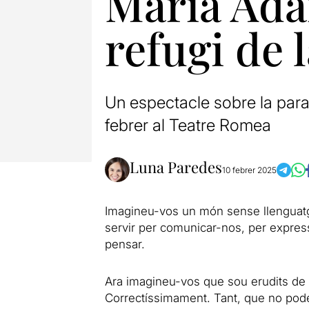
María Adán
refugi de 
Un espectacle sobre la paraul
febrer al Teatre Romea
Luna Paredes
10 febrer 2025
Imagineu-vos un món sense llenguatge
servir per comunicar-nos, per express
pensar.
Ara imagineu-vos que sou erudits de l
Correctíssimament. Tant, que no podeu