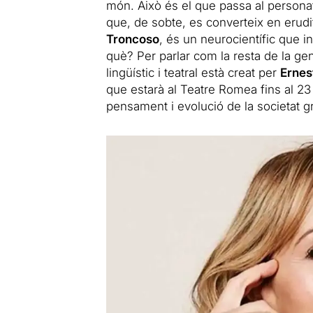
món. Això és el que passa al person
que, de sobte, es converteix en erud
Troncoso
, és un neurocientífic que i
què? Per parlar com la resta de la ge
lingüístic i teatral està creat per
Ernes
que estarà al Teatre Romea fins al 23 
pensament i evolució de la societat gr