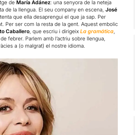
atge de
María Adánez
: una senyora de la neteja
ita de la llengua. El seu company en escena,
José
ntenta que ella desaprengui el que ja sap. Per
nt. Per ser com la resta de la gent. Aquest embolic
to Caballero
, que escriu i dirigeix
​​La gramática
,
de febrer. Parlem amb l’actriu sobre llengua,
àcies a (o malgrat) el nostre idioma.