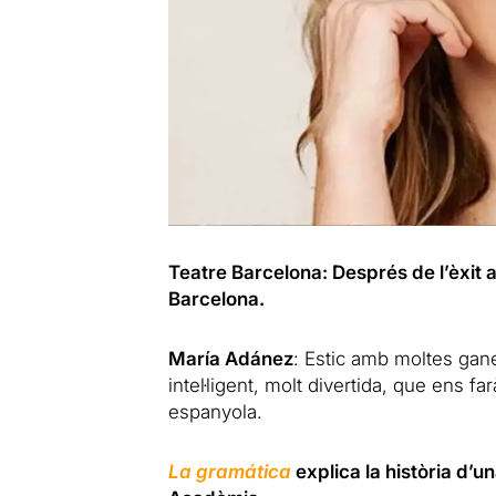
Teatre Barcelona: Després de l’èxit a
Barcelona.
María Adánez
: Estic amb moltes gane
intel·ligent, molt divertida, que ens f
espanyola.
​​La gramática
explica la història d’un