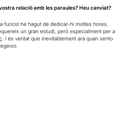
vostra relació amb les paraules? Heu canviat?
a funció he hagut de dedicar-hi moltes hores.
equereix un gran estudi, però especialment per a
ç. I és veritat que inevitablement ara quan sento
regeixo.