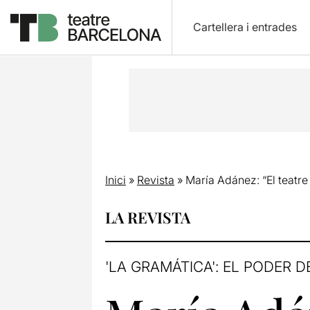
Cartellera i entrades
Inici
»
Revista
»
María Adánez: “El teatre 
LA REVISTA
'LA GRAMÁTICA': EL PODER 