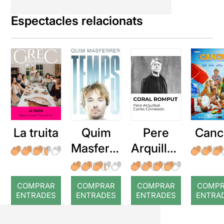
Espectacles relacionats
La truita
Quim
Pere
Canc
Masferre
Arquillué
r: Temps
: Coral
romput
COMPRAR
COMPRAR
COMPRAR
COMP
ENTRADES
ENTRADES
ENTRADES
ENTRA