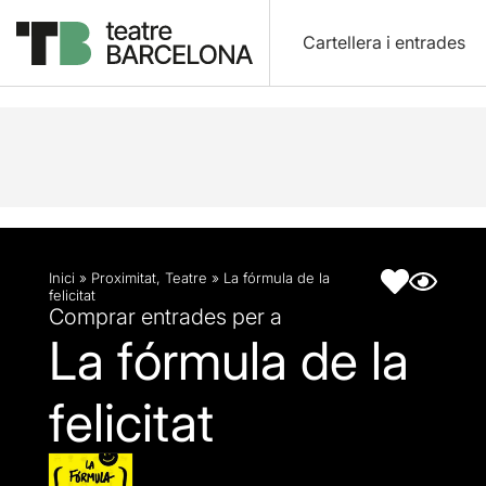
Cartellera i entrades
Descripció
Fitxa artística
Articles
Inici
»
Proximitat
,
Teatre
»
La fórmula de la
felicitat
Comprar entrades per a
La fórmula de la
felicitat