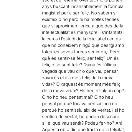
anys buscant incansablement la formula
magistral per a ser feliç. No sabem si
existeix o no però hi ha moltes teories
que si aproximen i encara que des de la
intel·lectualitat es menyspreï i s’infantilitzi
la cerca i l’estudi de la felicitat el cert és
que no coneixem ningú que desitgi amb
totes les seves forces ser infeliç. Però,
què és sentir-se feliç, ser feliç? Un és
feliç o se sent feliç? Quina és l’última
vegada que vau dir o que vau pensar
«avui és el dia més feliç de la meva
vida»? O «aquest és moment més feliç
de la meva vida»? Ho heu dit algun cop?
O no ho heu pensat mai? O ho heu
pensat perquè tocava pensar-ho i no
perquè ho sentíssiu així de veritat. I si ho
sentíeu de veritat, ho podeu descriure,
sí, el que vau sentir? Podeu fer-ho? Ah!
Aquesta obra diu que tracta de la felicitat,