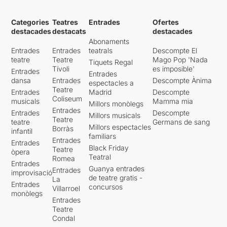
Categories
Teatres
Entrades
Ofertes
destacades
destacats
destacades
Abonaments
Entrades
Entrades
teatrals
Descompte El
teatre
Teatre
Mago Pop 'Nada
Tiquets Regal
Tívoli
es imposible'
Entrades
Entrades
dansa
Entrades
Descompte Ànima
espectacles a
Teatre
Entrades
Madrid
Descompte
Coliseum
musicals
Mamma mia
Millors monòlegs
Entrades
Entrades
Descompte
Millors musicals
Teatre
teatre
Germans de sang
Millors espectacles
Borràs
infantil
familiars
Entrades
Entrades
Black Friday
Teatre
òpera
Teatral
Romea
Entrades
Guanya entrades
Entrades
improvisació
de teatre gratis -
La
Entrades
concursos
Villarroel
monòlegs
Entrades
Teatre
Condal