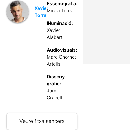
Escenografia:
Xavier
Mireia Trias
Torra
Il·luminació:
Xavier
Alabart
Audiovisuals:
Marc Chornet
Artells
Disseny
gràfic:
Jordi
Granell
Veure fitxa sencera