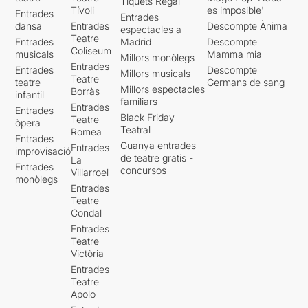
Tiquets Regal
Tívoli
es imposible'
Entrades
Entrades
dansa
Entrades
Descompte Ànima
espectacles a
Teatre
Entrades
Madrid
Descompte
Coliseum
musicals
Mamma mia
Millors monòlegs
Entrades
Entrades
Descompte
Millors musicals
Teatre
teatre
Germans de sang
Millors espectacles
Borràs
infantil
familiars
Entrades
Entrades
Black Friday
Teatre
òpera
Teatral
Romea
Entrades
Guanya entrades
Entrades
improvisació
de teatre gratis -
La
Entrades
concursos
Villarroel
monòlegs
Entrades
Teatre
Condal
Entrades
Teatre
Victòria
Entrades
Teatre
Apolo