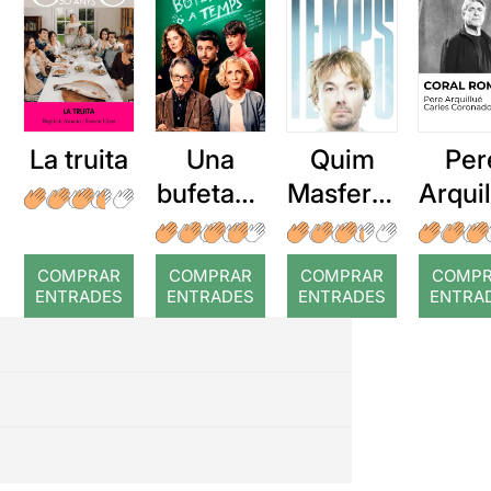
La truita
Una
Quim
Per
bufetada
Masferre
Arqui
a temps
r: Temps
: Cor
romp
COMPRAR
COMPRAR
COMPRAR
COMP
ENTRADES
ENTRADES
ENTRADES
ENTRA