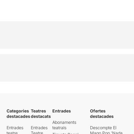
Categories
Teatres
Entrades
Ofertes
destacades
destacats
destacades
Abonaments
Entrades
Entrades
teatrals
Descompte El
teatre
Teatre
Mago Pop 'Nada