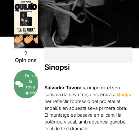
2
Opinions
Sinopsi
Deixa
la
teva
Salvador Távora
va imprimir el seu
opinió
carisma i la seva força escènica a
Quejío
per reflectir l’opressió del proletariat
andalús en aquesta seva primera obra.
El muntatge es basava en el cant i la
potència visual, amb absència gairebé
total de text dramàtic.