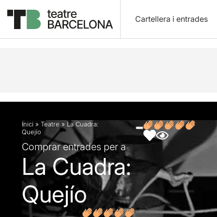
Cartellera i entrades
Descripció
Fitxa artística
Fotos i vídeos
Opin
Inici
»
Teatre
»
La Cuadra:
Quejío
Comprar entrades per a
La Cuadra:
Quejío