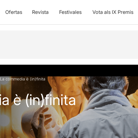
Ofertas
Revista
Festivales
Vota als IX Premis
y vídeos
La commedia è (in)finita
è (in)finita