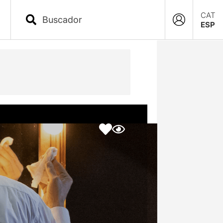
CAT
ESP