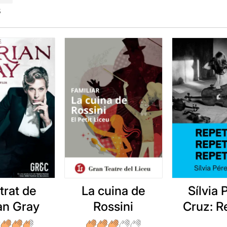
s
etrat de
La cuina de
Sílvia 
an Gray
Rossini
Cruz: Re
repetir, 