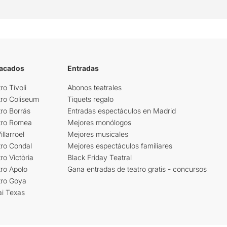
tacados
Entradas
ro Tívoli
Abonos teatrales
tro Coliseum
Tiquets regalo
ro Borrás
Entradas espectáculos en Madrid
tro Romea
Mejores monólogos
llarroel
Mejores musicales
tro Condal
Mejores espectáculos familiares
ro Victòria
Black Friday Teatral
ro Apolo
Gana entradas de teatro gratis - concursos
tro Goya
ai Texas