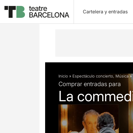
Cartelera y entradas
Descripción
Ficha artística
Fotos 
Inicio
»
Espectáculo concierto
,
Música
»
Comprar entradas para
La commedia 