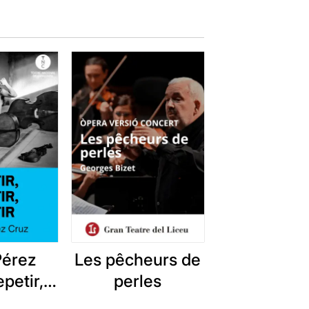
Pérez
Les pêcheurs de
petir,
perles
repetir