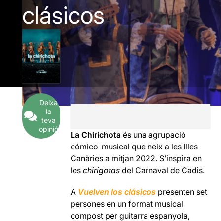
clásicos
Deixa
la
teva
opinió
La Chirichota
és una agrupació
cómico-musical que neix a les Illes
Canàries a mitjan 2022. S’inspira en
les
chirigotas
del Carnaval de Cadis.
A
Vuelven los clásicos
presenten set
persones en un format musical
compost per guitarra espanyola,