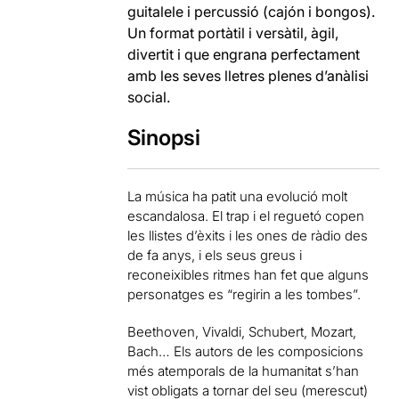
guitalele i percussió (cajón i bongos).
Un format portàtil i versàtil, àgil,
divertit i que engrana perfectament
amb les seves lletres plenes d’anàlisi
social.
Sinopsi
La música ha patit una evolució molt
escandalosa. El trap i el reguetó copen
les llistes d’èxits i les ones de ràdio des
de fa anys, i els seus greus i
reconeixibles ritmes han fet que alguns
personatges es “regirin a les tombes”.
Beethoven, Vivaldi, Schubert, Mozart,
Bach… Els autors de les composicions
més atemporals de la humanitat s’han
vist obligats a tornar del seu (merescut)