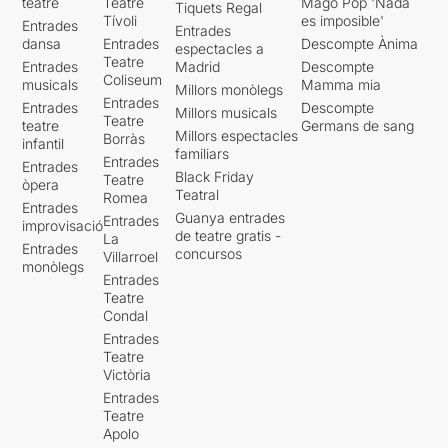
teatre
Teatre
Mago Pop 'Nada
Tiquets Regal
Tívoli
es imposible'
Entrades
Entrades
dansa
Entrades
Descompte Ànima
espectacles a
Teatre
Entrades
Madrid
Descompte
Coliseum
musicals
Mamma mia
Millors monòlegs
Entrades
Entrades
Descompte
Millors musicals
Teatre
teatre
Germans de sang
Millors espectacles
Borràs
infantil
familiars
Entrades
Entrades
Black Friday
Teatre
òpera
Teatral
Romea
Entrades
Guanya entrades
Entrades
improvisació
de teatre gratis -
La
Entrades
concursos
Villarroel
monòlegs
Entrades
Teatre
Condal
Entrades
Teatre
Victòria
Entrades
Teatre
Apolo