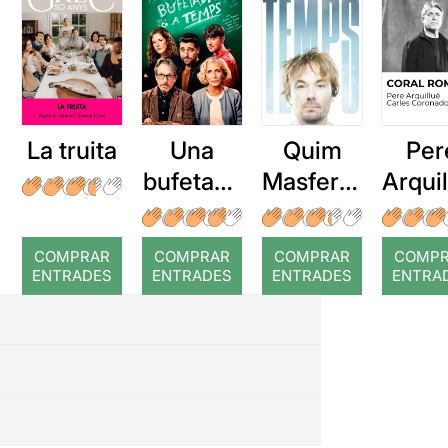
La truita
Una
Quim
Per
bufetada
Masferre
Arqui
a temps
r: Temps
: Cor
romp
COMPRAR
COMPRAR
COMPRAR
COMP
ENTRADES
ENTRADES
ENTRADES
ENTRA