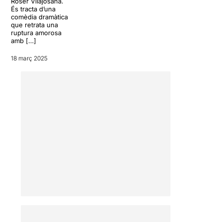
Roser Vilajosana.
És tracta d’una
comèdia dramàtica
que retrata una
ruptura amorosa
amb […]
18 març 2025