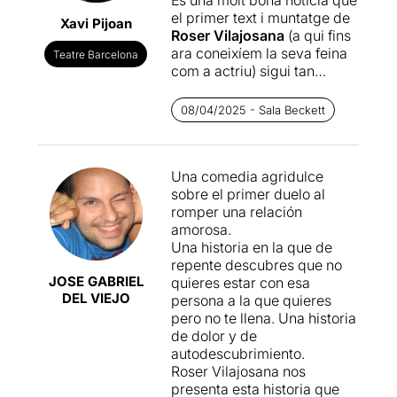
el primer text i muntatge de
Xavi Pijoan
Roser Vilajosana
(a qui fins
ara coneixíem la seva feina
Teatre Barcelona
com a actriu) sigui tan
reeixida com aquest
L3
Fontana
que podem veure a
08/04/2025 - Sala Beckett
la Beckett. És important que
cada generació es pregunti
com aborden les relacions
Una comedia agridulce
de parella, les separacions,
sobre el primer duelo al
l’enamorament… Vilajosana
romper una relación
presenta uns personatges
amorosa.
que han assumit uns clixés i
Una historia en la que de
uns comportaments, sovint
repente descubres que no
estereotipats. Uns
JOSE GABRIEL
quieres estar con esa
personatges que han
DEL VIEJO
persona a la que quieres
interioritzat maneres de fer
pero no te llena. Una historia
pròpies dels models que les
de dolor y de
sèries o el cinema ha
autodescubrimiento.
transmès amb força
Roser Vilajosana nos
efectivitat.
presenta esta historia que