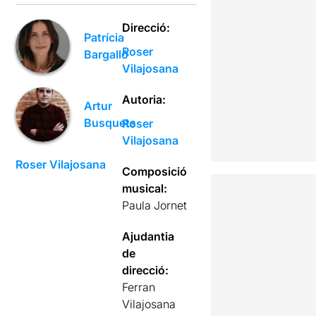
Direcció:
Patrícia
Roser
Bargalló
Vilajosana
Autoria:
Artur
Busquets
Roser
Vilajosana
Roser Vilajosana
Composició
musical:
Paula Jornet
Ajudantia
de
direcció:
Ferran
Vilajosana