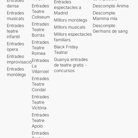
Entrades
Entrades
dansa
Entrades
Descompte Ànima
espectacles a
Teatre
Entrades
Madrid
Descompte
Coliseum
musicals
Mamma mia
Millors monòlegs
Entrades
Entrades
Descompte
Millors musicals
Teatre
teatre
Germans de sang
Millors espectacles
Borràs
infantil
familiars
Entrades
Entrades
Black Friday
Teatre
òpera
Teatral
Romea
Entrades
Guanya entrades
Entrades
improvisació
de teatre gratis -
La
Entrades
concursos
Villarroel
monòlegs
Entrades
Teatre
Condal
Entrades
Teatre
Victòria
Entrades
Teatre
Apolo
Entrades