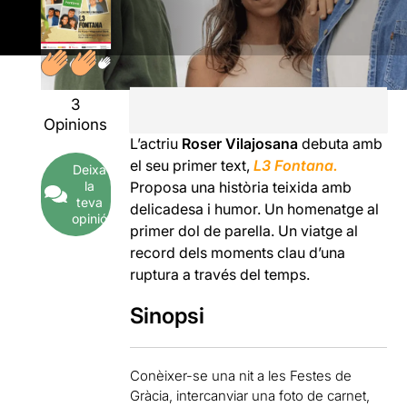
3
Opinions
L’actriu
Roser Vilajosana
debuta amb
el seu primer text,
L3 Fontana.
Deixa
la
Proposa una història teixida amb
teva
delicadesa i humor. Un homenatge al
opinió
primer dol de parella. Un viatge al
record dels moments clau d’una
ruptura a través del temps.
Sinopsi
Conèixer-se una nit a les Festes de
Gràcia, intercanviar una foto de carnet,