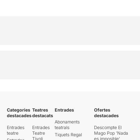
Categories
Teatres
Entrades
Ofertes
destacades
destacats
destacades
Abonaments
Entrades
Entrades
teatrals
Descompte El
teatre
Teatre
Mago Pop 'Nada
Tiquets Regal
Tívoli
es imposible'