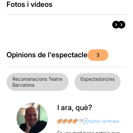
Fotos i vídeos
Opinions de l'espectacle
3
Recomanacions Teatre
Espectadors/es
Barcelona
I ara, què?
Opinió verificada
És una molt bona notícia que