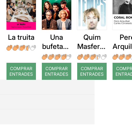
La truita
Una
Quim
Per
bufetada
Masferre
Arqui
a temps
r: Temps
: Cor
romp
COMPRAR
COMPRAR
COMPRAR
COMP
ENTRADES
ENTRADES
ENTRADES
ENTRA