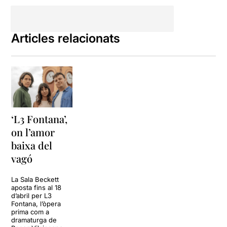
i la seva voluntat
d’entendre’s i de no fer-se
mal. Els personatges han
Articles relacionats
d'aprendre a afrontar
situacions noves i a decidir
una cosa tan difícil com ho
és el què fer a partir d'ara.
‘L3 Fontana’,
on l’amor
baixa del
vagó
La Sala Beckett
aposta fins al 18
d’abril per L3
Fontana, l’òpera
prima com a
dramaturga de