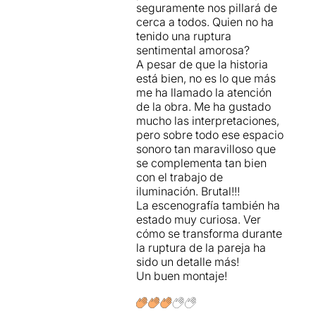
seguramente nos pillará de
Així doncs, la parella
cerca a todos. Quien no ha
protagonista (
Artur
tenido una ruptura
Busquets
i la pròpia
Roser
sentimental amorosa?
Vilajosana
) d’
L3 Fontana
és
A pesar de que la historia
fàcilment identificable en la
está bien, no es lo que más
quotidianitat de cadascun
me ha llamado la atención
dels espectadors com als
de la obra. Me ha gustado
mil·lennials que tots
mucho las interpretaciones,
coneixem, tan
pero sobre todo ese espacio
autoconscients de sí
sonoro tan maravilloso que
mateixos (sé que és una
se complementa tan bien
generalització), que s’han fet
con el trabajo de
seus uns tòpics i que han
iluminación. Brutal!!!
tret conclusions abans que
La escenografía también ha
els passin les coses. El
estado muy curiosa. Ver
tercer personatge,
cómo se transforma durante
interpretat per
Patrícia
la ruptura de la pareja ha
Bargalló
, és un encert
sido un detalle más!
narratiu, que encén la
Un buen montaje!
guspira del conflicte de
parella, que dispara els
dubtes. Acaba essent el