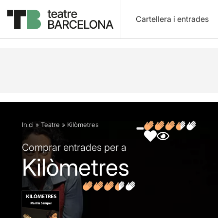
Cartellera i entrades
Descripció
Fitxa artística
Fotos i vídeos
Opin
Inici
»
Teatre
»
Kilòmetres
Comprar entrades per a
Kilòmetres