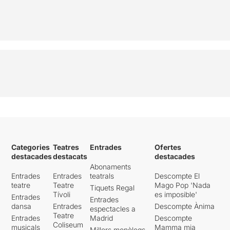
Categories
Teatres
Entrades
Ofertes
destacades
destacats
destacades
Abonaments
Entrades
Entrades
teatrals
Descompte El
teatre
Teatre
Mago Pop 'Nada
Tiquets Regal
Tívoli
es imposible'
Entrades
Entrades
dansa
Entrades
Descompte Ànima
espectacles a
Teatre
Entrades
Madrid
Descompte
Coliseum
musicals
Mamma mia
Millors monòlegs