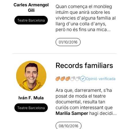
Carles Armengol
Quan comença el monòleg
Gili
intuïm que anirà sobre les
vivències d'alguna família al
Teatre Barcelona
llarg d'una colla d'anys,
però no és fins una mica
més endavant que
descobrim que és la família
01/10/2016
de la pròpia actriu. A partir
d'aquí tot adquireix una
altra dimensió, ja que llavors
sabem que estem sense cap
Records familiars
mena de dubte davant d'un
bell exemple de teatre-
Opinió verificada
testimoni. Haig d'admetre
que sempre m'ha interessat
Ara que, darrerament, s’ha
aquest subgènere, tot i que
posat de moda el teatre
Iván F. Mula
també reconec que té el
documental, resulta tan
perill d'enrocar-se en si
curiós com interessant que
Teatre Barcelona
mateix i acabar interessant
Marilia Samper
hagi decidit
només als seus
transformar el gènere per
protagonistes. Al principi de
posar l’accent en la primera
08/10/2016
Kilòmetres
, l'allau de xifres i