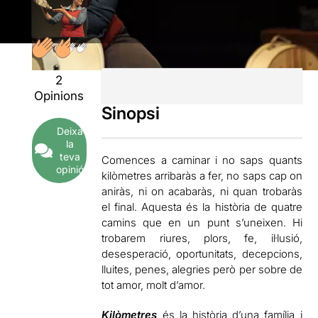
2
Opinions
Sinopsi
Deixa
la
teva
Comences a caminar i no saps quants
opinió
kilòmetres arribaràs a fer, no saps cap on
aniràs, ni on acabaràs, ni quan trobaràs
el final. Aquesta és la història de quatre
camins que en un punt s’uneixen. Hi
trobarem riures, plors, fe, il·lusió,
desesperació, oportunitats, decepcions,
lluites, penes, alegries però per sobre de
tot amor, molt d’amor.
Kilòmetres
és la història d’una família i