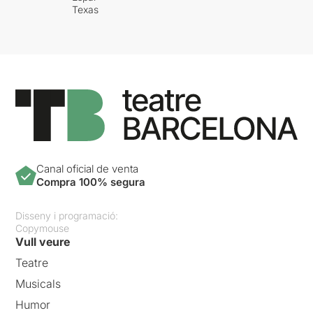
Texas
Canal oficial de venta
Compra 100% segura
Disseny i programació:
Copymouse
Vull veure
Teatre
Musicals
Humor