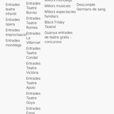
Entrades
Entrades
Descompte
Millors musicals
Teatre
teatre
Germans de sang
Millors espectacles
Borràs
infantil
familiars
Entrades
Entrades
Black Friday
Teatre
òpera
Teatral
Romea
Entrades
Guanya entrades
Entrades
improvisació
de teatre gratis -
La
Entrades
concursos
Villarroel
monòlegs
Entrades
Teatre
Condal
Entrades
Teatre
Victòria
Entrades
Teatre
Apolo
Entrades
Teatre
Goya
Entrades
Espai